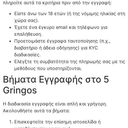
πληροίτε αυτά τα κριτήρια πριν από την εγγραφή:
Είστε άνω των 18 ετών (ή της νόμιμης ηλικίας στη
χώρα σας).
Έχετε ένα έγκυρο email και τηλέφωνο για
επαλήθευση.
Προετοιμάστε έγγραφα ταυτοποίησης (π.χ.,
διαβατήριο ή άδεια οδήγησης) για KYC
διαδικασίες.
Ελέγξτε τη συμβατότητα της πληρωμής σας με τις
μεθόδους που υποστηρίζονται.
Βήματα Εγγραφής στο 5
Gringos
Η διαδικασία εγγραφής είναι απλή και γρήγορη.
Ακολουθήστε αυτά τα βήματα:
Επισκεφτείτε την επίσημη ιστοσελίδα ή