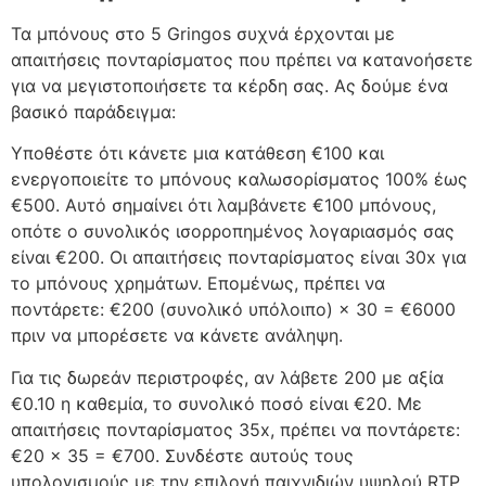
Τα μπόνους στο 5 Gringos συχνά έρχονται με
απαιτήσεις πονταρίσματος που πρέπει να κατανοήσετε
για να μεγιστοποιήσετε τα κέρδη σας. Ας δούμε ένα
βασικό παράδειγμα:
Υποθέστε ότι κάνετε μια κατάθεση €100 και
ενεργοποιείτε το μπόνους καλωσορίσματος 100% έως
€500. Αυτό σημαίνει ότι λαμβάνετε €100 μπόνους,
οπότε ο συνολικός ισορροπημένος λογαριασμός σας
είναι €200. Οι απαιτήσεις πονταρίσματος είναι 30x για
το μπόνους χρημάτων. Επομένως, πρέπει να
ποντάρετε: €200 (συνολικό υπόλοιπο) × 30 = €6000
πριν να μπορέσετε να κάνετε ανάληψη.
Για τις δωρεάν περιστροφές, αν λάβετε 200 με αξία
€0.10 η καθεμία, το συνολικό ποσό είναι €20. Με
απαιτήσεις πονταρίσματος 35x, πρέπει να ποντάρετε:
€20 × 35 = €700. Συνδέστε αυτούς τους
υπολογισμούς με την επιλογή παιχνιδιών υψηλού RTP