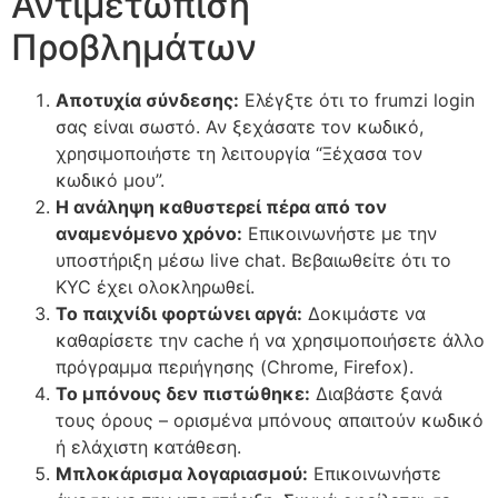
Αντιμετώπιση
Προβλημάτων
Αποτυχία σύνδεσης:
Ελέγξτε ότι το frumzi login
σας είναι σωστό. Αν ξεχάσατε τον κωδικό,
χρησιμοποιήστε τη λειτουργία “Ξέχασα τον
κωδικό μου”.
Η ανάληψη καθυστερεί πέρα από τον
αναμενόμενο χρόνο:
Επικοινωνήστε με την
υποστήριξη μέσω live chat. Βεβαιωθείτε ότι το
KYC έχει ολοκληρωθεί.
Το παιχνίδι φορτώνει αργά:
Δοκιμάστε να
καθαρίσετε την cache ή να χρησιμοποιήσετε άλλο
πρόγραμμα περιήγησης (Chrome, Firefox).
Το μπόνους δεν πιστώθηκε:
Διαβάστε ξανά
τους όρους – ορισμένα μπόνους απαιτούν κωδικό
ή ελάχιστη κατάθεση.
Μπλοκάρισμα λογαριασμού:
Επικοινωνήστε