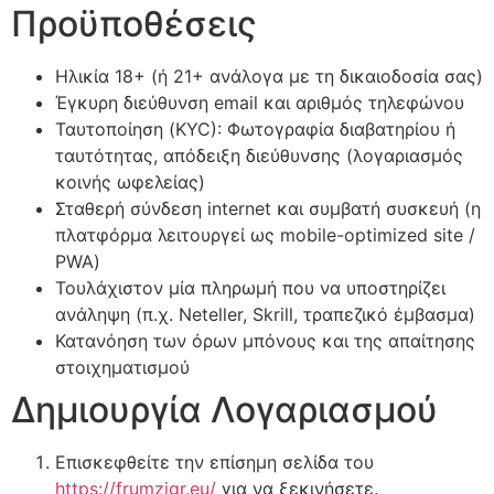
Προϋποθέσεις
Ηλικία 18+ (ή 21+ ανάλογα με τη δικαιοδοσία σας)
Έγκυρη διεύθυνση email και αριθμός τηλεφώνου
Ταυτοποίηση (KYC): Φωτογραφία διαβατηρίου ή
ταυτότητας, απόδειξη διεύθυνσης (λογαριασμός
κοινής ωφελείας)
Σταθερή σύνδεση internet και συμβατή συσκευή (η
πλατφόρμα λειτουργεί ως mobile-optimized site /
PWA)
Τουλάχιστον μία πληρωμή που να υποστηρίζει
ανάληψη (π.χ. Neteller, Skrill, τραπεζικό έμβασμα)
Κατανόηση των όρων μπόνους και της απαίτησης
στοιχηματισμού
Δημιουργία Λογαριασμού
Επισκεφθείτε την επίσημη σελίδα του
https://frumzigr.eu/
για να ξεκινήσετε.