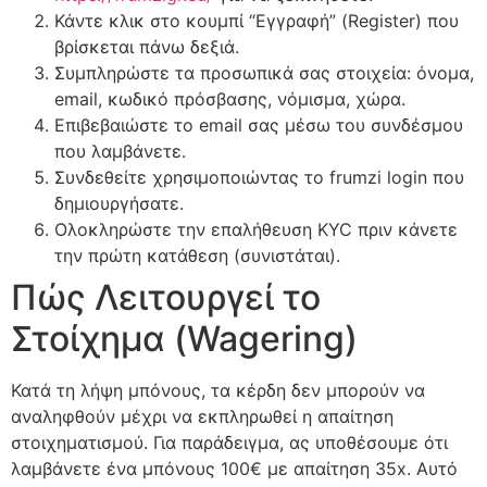
Κάντε κλικ στο κουμπί “Εγγραφή” (Register) που
βρίσκεται πάνω δεξιά.
Συμπληρώστε τα προσωπικά σας στοιχεία: όνομα,
email, κωδικό πρόσβασης, νόμισμα, χώρα.
Επιβεβαιώστε το email σας μέσω του συνδέσμου
που λαμβάνετε.
Συνδεθείτε χρησιμοποιώντας το frumzi login που
δημιουργήσατε.
Ολοκληρώστε την επαλήθευση KYC πριν κάνετε
την πρώτη κατάθεση (συνιστάται).
Πώς Λειτουργεί το
Στοίχημα (Wagering)
Κατά τη λήψη μπόνους, τα κέρδη δεν μπορούν να
αναληφθούν μέχρι να εκπληρωθεί η απαίτηση
στοιχηματισμού. Για παράδειγμα, ας υποθέσουμε ότι
λαμβάνετε ένα μπόνους 100€ με απαίτηση 35x. Αυτό