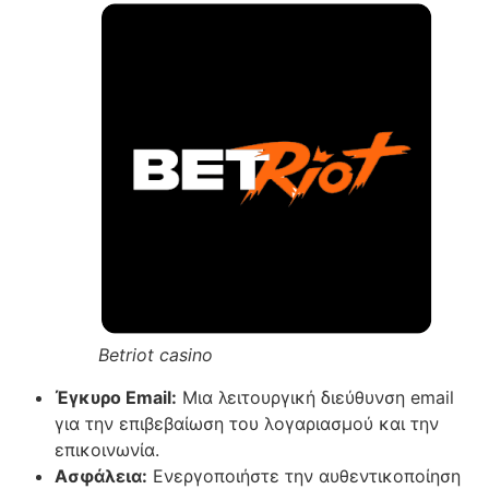
Betriot casino
Έγκυρο Email:
Μια λειτουργική διεύθυνση email
για την επιβεβαίωση του λογαριασμού και την
επικοινωνία.
Ασφάλεια:
Ενεργοποιήστε την αυθεντικοποίηση