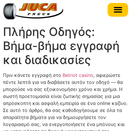
Πλήρης Οδηγός:
Βήμα-βήμα εγγραφή
και διαδικασίες
Πριν κάνετε εγγραφή στο
Betriot casino
, αφιερώστε
πέντε λεπτά για να διαβάσετε αυτόν τον οδηγό — θα
μπορούσε να σας εξοικονομήσει χρόνο και χρήμα. Η
σωστή προετοιμασία είναι ζωτικής σημασίας για μια
απρόσκοπτη και ασφαλή εμπειρία σε ένα online καζίνο.
Σε αυτό το άρθρο, θα σας καθοδηγήσουμε σε όλα τα
απαραίτητα βήματα για να δημιουργήσετε τον
λογαριασμό σας, να ενεργοποιήσετε ένα μπόνους και