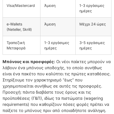
Visa/Mastercard
Άμεση
1-3 εργάσιμες
ημέρες
e-Wallets
Άμεση
Μέχρι 24 ώρες
(Neteller, Skrill)
Τραπεζική
1-3 εργάσιμες
3-5 εργάσιμες
Μεταφορά
ημέρες
ημέρες
Μπόνους και προσφορές:
Οι νέοι παίκτες μπορούν να
λάβουν ένα μπόνους υποδοχής, το οποίο συνήθως
είναι ένα πακέτο που καλύπτει τις πρώτες καταθέσεις.
Στηρίξουμε τον χαρακτηρισμό “έως” που
χρησιμοποιείται συνήθως σε αυτές τις προσφορές.
Προσοχή: πάντα διαβάστε τους όρους και τις
προϋποθέσεις (Γ&Π), ιδίως τα πιστώματα (wagering
requirements) που καθορίζουν πόσες φορές πρέπει να
παίξετε το μπόνους πριν από οποιαδήποτε ανάληψη.