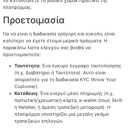
να κατανοήσετε τα βασικά χαρακτηριστικά της
πλατφόρμας.
Προετοιμασία
Για να είναι η διαδικασία γρήγορη και εύκολη, είναι
καλύτερο να έχετε έτοιμα μερικά πράγματα. Η
παρακάτω λίστα ελέγχου σας βοηθά να
προετοιμαστείτε:
Ταυτότητα:
Ένα έγκυρο έγγραφο ταυτοποίησης
(π.χ. Διαβατήριο ή Ταυτότητα). Αυτό είναι
απαραίτητο για τη διαδικασία KYC (Know Your
Customer).
Κατάθεση:
Ένα ενεργό μέσο πληρωμής (π.χ.
πιστωτική/χρεωστική κάρτα, e-wallet όπως Skrill
ή Neteller, ή άμεση τραπεζική μεταφορά). Η
πλατφόρμα υποστηρίζει μια μεγάλη γκάμα
τραπεζικών επιλογών.