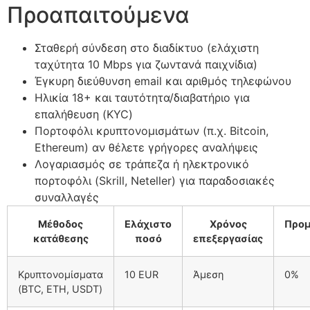
Προαπαιτούμενα
Σταθερή σύνδεση στο διαδίκτυο (ελάχιστη
ταχύτητα 10 Mbps για ζωντανά παιχνίδια)
Έγκυρη διεύθυνση email και αριθμός τηλεφώνου
Ηλικία 18+ και ταυτότητα/διαβατήριο για
επαλήθευση (KYC)
Πορτοφόλι κρυπτονομισμάτων (π.χ. Bitcoin,
Ethereum) αν θέλετε γρήγορες αναλήψεις
Λογαριασμός σε τράπεζα ή ηλεκτρονικό
πορτοφόλι (Skrill, Neteller) για παραδοσιακές
συναλλαγές
Μέθοδος
Ελάχιστο
Χρόνος
Προμ
κατάθεσης
ποσό
επεξεργασίας
Κρυπτονομίσματα
10 EUR
Άμεση
0%
(BTC, ETH, USDT)