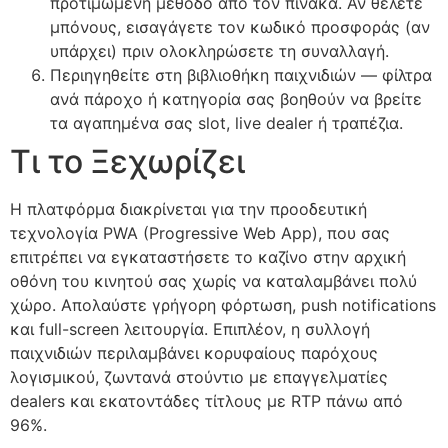
προτιμώμενη μέθοδο από τον πίνακα. Αν θέλετε
μπόνους, εισαγάγετε τον κωδικό προσφοράς (αν
υπάρχει) πριν ολοκληρώσετε τη συναλλαγή.
Περιηγηθείτε στη βιβλιοθήκη παιχνιδιών — φίλτρα
ανά πάροχο ή κατηγορία σας βοηθούν να βρείτε
τα αγαπημένα σας slot, live dealer ή τραπέζια.
Τι το Ξεχωρίζει
Η πλατφόρμα διακρίνεται για την προοδευτική
τεχνολογία PWA (Progressive Web App), που σας
επιτρέπει να εγκαταστήσετε το καζίνο στην αρχική
οθόνη του κινητού σας χωρίς να καταλαμβάνει πολύ
χώρο. Απολαύστε γρήγορη φόρτωση, push notifications
και full-screen λειτουργία. Επιπλέον, η συλλογή
παιχνιδιών περιλαμβάνει κορυφαίους παρόχους
λογισμικού, ζωντανά στούντιο με επαγγελματίες
dealers και εκατοντάδες τίτλους με RTP πάνω από
96%.