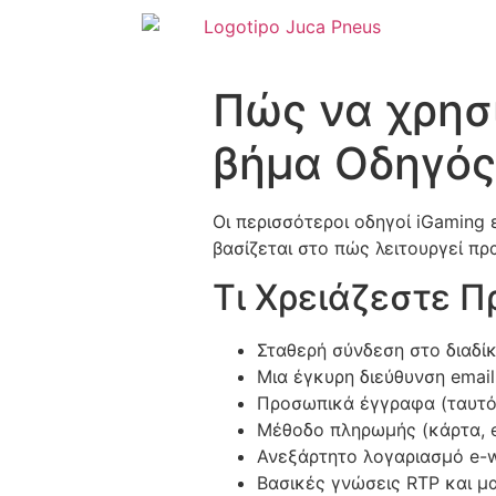
Πώς να χρησι
βήμα Οδηγός
Οι περισσότεροι οδηγοί iGaming 
βασίζεται στο πώς λειτουργεί π
Τι Χρειάζεστε 
Σταθερή σύνδεση στο διαδίκ
Μια έγκυρη διεύθυνση email
Προσωπικά έγγραφα (ταυτότη
Μέθοδο πληρωμής (κάρτα, e
Ανεξάρτητο λογαριασμό e-wal
Βασικές γνώσεις RTP και μ