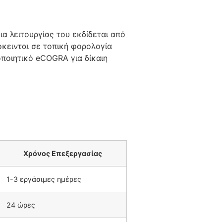
α λειτουργίας του εκδίδεται από
όκεινται σε τοπική φορολογία
ποιητικό eCOGRA για δίκαιη
Χρόνος Επεξεργασίας
1-3 εργάσιμες ημέρες
24 ώρες