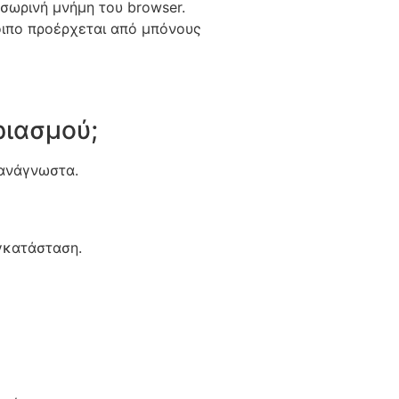
σωρινή μνήμη του browser.
οιπο προέρχεται από μπόνους
ριασμού;
υανάγνωστα.
εγκατάσταση.