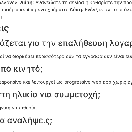
ολλάνε».
Λύση:
Ανανεώστε τη σελίδα ή καθαρίστε την προ
ποσύρω κερδισμένα χρήματα.
Λύση:
Ελέγξτε αν το υπόλ
g.
ις
άζεται για την επαλήθευση λογα
ί να διαρκέσει περισσότερο εάν τα έγγραφα δεν είναι ε
πό κινητό;
esponsive και λειτουργεί ως progressive web app χωρίς 
στη ηλικία για συμμετοχή;
νική νομοθεσία.
α αναλήψεις;