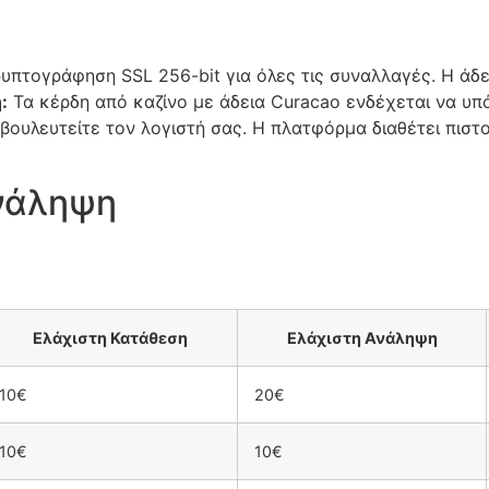
υπτογράφηση SSL 256-bit για όλες τις συναλλαγές. Η άδει
:
Τα κέρδη από καζίνο με άδεια Curacao ενδέχεται να υπ
ουλευτείτε τον λογιστή σας. Η πλατφόρμα διαθέτει πιστο
νάληψη
Ελάχιστη Κατάθεση
Ελάχιστη Ανάληψη
10€
20€
10€
10€