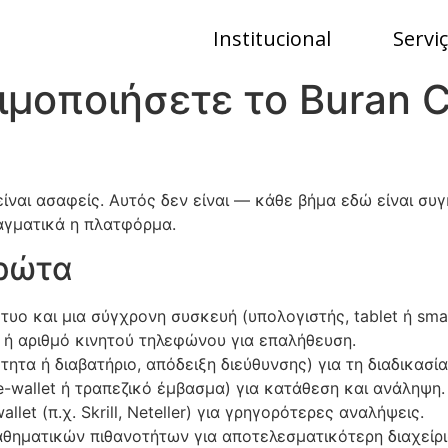
Institucional
Servi
μοποιήσετε το Buran C
είναι ασαφείς. Αυτός δεν είναι — κάθε βήμα εδώ είναι συ
ραγματικά η πλατφόρμα.
Πρώτα
τυο και μια σύγχρονη συσκευή (υπολογιστής, tablet ή sma
 ή αριθμό κινητού τηλεφώνου για επαλήθευση.
τα ή διαβατήριο, απόδειξη διεύθυνσης) για τη διαδικασί
-wallet ή τραπεζικό έμβασμα) για κατάθεση και ανάληψη.
let (π.χ. Skrill, Neteller) για γρηγορότερες αναλήψεις.
αθηματικών πιθανοτήτων για αποτελεσματικότερη διαχείρ