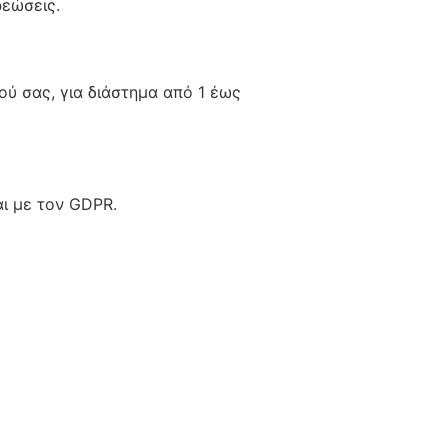
ρεώσεις.
ύ σας, για διάστημα από 1 έως
ι με τον GDPR.