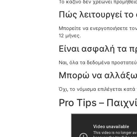
Το καζίνο δεν χρεώνει προμήθεια
Πώς λειτουργεί το
Μπορείτε να ενεργοποιήσετε τον
12 μήνες.
Είναι ασφαλή τα 
Ναι, όλα τα δεδομένα προστατε
Μπορώ να αλλάξω 
Όχι, το νόμισμα επιλέγεται κατά
Pro Tips – Παιχ