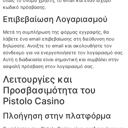
όπως το όνομα χρήστη, το email και έναν ισχυρό
κωδικό πρόσβασης.
Επιβεβαίωση Λογαριασμού
Μετά τη συμπλήρωση της φόρμας εγγραφής, θα
λάβετε ένα email επιβεβαίωσης στη διεύθυνση που
δηλώσατε. Ανοίξτε το email και ακολουθήστε τον
σύνδεσμο για να ενεργοποιήσετε τον λογαριασμό σας.
Αυτή η διαδικασία είναι σημαντική και συμβάλει στην
ασφαλή πρόσβαση στον λογαριασμό σας.
Λειτουργίες και
Προσβασιμότητα του
Pistolo Casino
Πλοήγηση στην πλατφόρμα