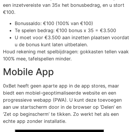
een inzetvereiste van 35x het bonusbedrag, en u stort
€100.
Bonussaldo: €100 (100% van €100)
Te spelen bedrag: €100 bonus x 35 = €3.500
U moet voor €3.500 aan inzetten plaatsen voordat
u de bonus kunt laten uitbetalen.
Houd rekening met spelbijdragen: gokkasten tellen vaak
100% mee, tafelspellen minder.
Mobile App
0xBet heeft geen aparte app in de app stores, maar
biedt een mobiel-geoptimaliseerde website en een
progressieve webapp (PWA). U kunt deze toevoegen
aan uw startscherm door in de browser op ‘Delen’ en
‘Zet op beginscherm’ te tikken. Zo werkt het als een
echte app zonder installatie.