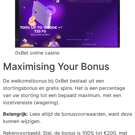
0xBet online casino
Maximising Your Bonus
De welkomstbonus bij 0xBet bestaat uit een
stortingsbonus en gratis spins. Het is een percentage
van uw storting tot een bepaald maximum, met een
inzetvereiste (wagering).
Belangrijk:
Lees altijd de bonusvoorwaarden, want deze
kunnen wijzigen.
Rekenvoorbeeld: Stel, de bonus is 100% tot €200, met