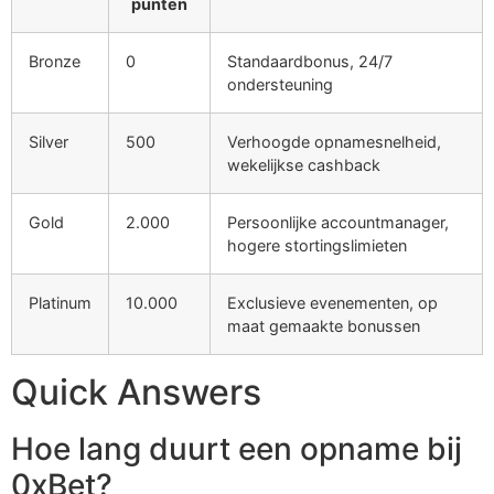
punten
Bronze
0
Standaardbonus, 24/7
ondersteuning
Silver
500
Verhoogde opnamesnelheid,
wekelijkse cashback
Gold
2.000
Persoonlijke accountmanager,
hogere stortingslimieten
Platinum
10.000
Exclusieve evenementen, op
maat gemaakte bonussen
Quick Answers
Hoe lang duurt een opname bij
0xBet?