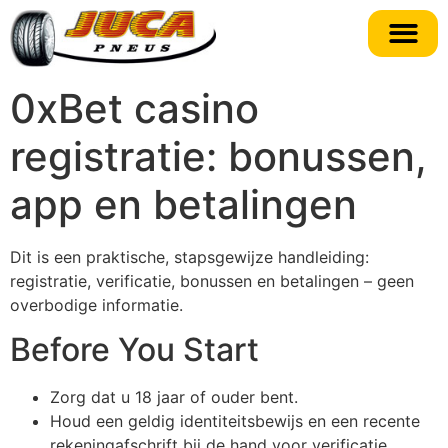
0xBet casino
registratie: bonussen,
app en betalingen
Dit is een praktische, stapsgewijze handleiding:
registratie, verificatie, bonussen en betalingen – geen
overbodige informatie.
Before You Start
Zorg dat u 18 jaar of ouder bent.
Houd een geldig identiteitsbewijs en een recente
rekeningafschrift bij de hand voor verificatie.