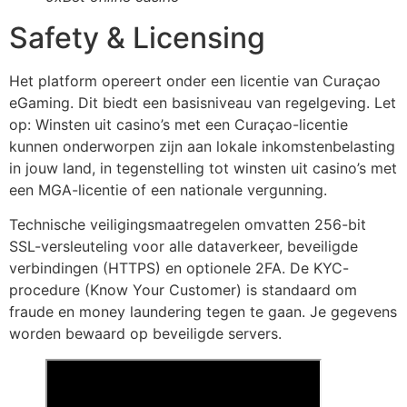
Safety & Licensing
Het platform opereert onder een licentie van Curaçao
eGaming. Dit biedt een basisniveau van regelgeving. Let
op: Winsten uit casino’s met een Curaçao-licentie
kunnen onderworpen zijn aan lokale inkomstenbelasting
in jouw land, in tegenstelling tot winsten uit casino’s met
een MGA-licentie of een nationale vergunning.
Technische veiligingsmaatregelen omvatten 256-bit
SSL-versleuteling voor alle dataverkeer, beveiligde
verbindingen (HTTPS) en optionele 2FA. De KYC-
procedure (Know Your Customer) is standaard om
fraude en money laundering tegen te gaan. Je gegevens
worden bewaard op beveiligde servers.