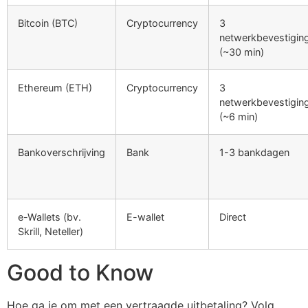
Bitcoin (BTC)
Cryptocurrency
3
netwerkbevestigin
(~30 min)
Ethereum (ETH)
Cryptocurrency
3
netwerkbevestigin
(~6 min)
Bankoverschrijving
Bank
1-3 bankdagen
e-Wallets (bv.
E-wallet
Direct
Skrill, Neteller)
Good to Know
Hoe ga je om met een vertraagde uitbetaling? Volg