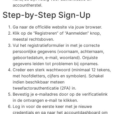
accountherstel.
Step-by-Step Sign-Up
Ga naar de officiële website via jouw browser.
Klik op de “Registreren” of “Aanmelden” knop,
meestal rechtsboven.
Vul het registratieformulier in met je correcte
persoonlijke gegevens (voornaam, achternaam,
geboortedatum, e-mail, woonland). Onjuiste
gegevens leiden tot problemen bij opnames.
Creëer een sterk wachtwoord (minimaal 12 tekens,
met hoofdletters, cijfers en symbolen). Schakel
indien beschikbaar meteen
tweefactorauthenticatie (2FA) in.
Bevestig je e-mailadres door op de verificatielink
in de ontvangen e-mail te klikken.
Log in voor de eerste keer met je nieuwe
credentials en ga naar het accountdashboard om