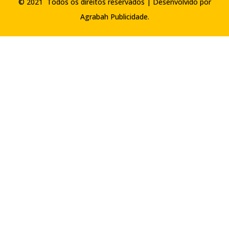
© 2021 Todos os direitos reservados | Desenvolvido por
Agrabah Publicidade
.