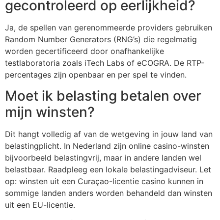
gecontroleerd op eerlijkheid?
Ja, de spellen van gerenommeerde providers gebruiken
Random Number Generators (RNG’s) die regelmatig
worden gecertificeerd door onafhankelijke
testlaboratoria zoals iTech Labs of eCOGRA. De RTP-
percentages zijn openbaar en per spel te vinden.
Moet ik belasting betalen over
mijn winsten?
Dit hangt volledig af van de wetgeving in jouw land van
belastingplicht. In Nederland zijn online casino-winsten
bijvoorbeeld belastingvrij, maar in andere landen wel
belastbaar. Raadpleeg een lokale belastingadviseur. Let
op: winsten uit een Curaçao-licentie casino kunnen in
sommige landen anders worden behandeld dan winsten
uit een EU-licentie.