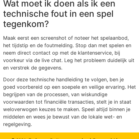
Wat moet ik doen als ik een
technische fout in een spel
tegenkom?
Maak eerst een screenshot of noteer het spelaanbod,
het tijdstip en de foutmelding. Stop dan met spelen en
neem direct contact op met de klantenservice, bij
voorkeur via de live chat. Leg het probleem duidelijk uit
en verstrek de gegevens.
Door deze technische handleiding te volgen, ben je
goed voorbereid op een soepele en veilige ervaring. Het
begrijpen van de processen, van wiskundige
voorwaarden tot financiële transacties, stelt je in staat
weloverwogen keuzes te maken. Speel altijd binnen je
middelen en wees je bewust van de lokale wet- en
regelgeving.