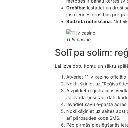
metodes ir banku kartes (VIS
Drošība:
Iestatiet un droši s
jūsu ierīces drošības progra
Budžeta noteikšana:
Noteiki
11 lv casino
Solī pa solim: reģ
Lai izveidotu kontu un sāktu spēlē
Atveriet 11.lv kazino oficiā
Noklikšķiniet uz “Reģistrētie
Aizpildiet reģistrācijas vei
Jāievada tieši tādi dati, kād
Ievadiet savu e-pasta adresi 
Noklikšķiniet uz saites aps
arī pārbaudes kods SMS.
Pēc pirmās pieslēgšanās iete