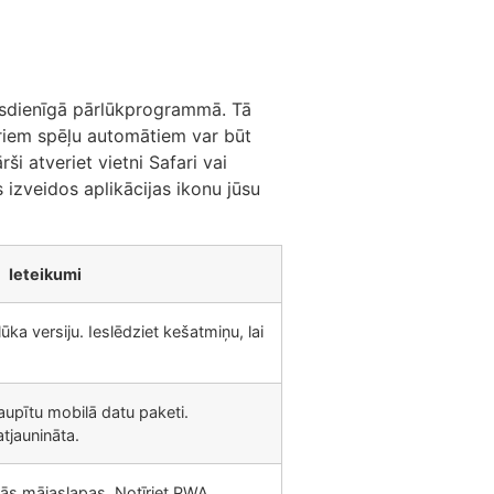
mūsdienīgā pārlūkprogrammā. Tā
āriem spēļu automātiem var būt
ši atveriet vietni Safari vai
 izveidos aplikācijas ikonu jūsu
Ieteikumi
ūka versiju. Ieslēdziet kešatmiņu, lai
etaupītu mobilā datu paketi.
atjaunināta.
iālās mājaslapas. Notīriet PWA