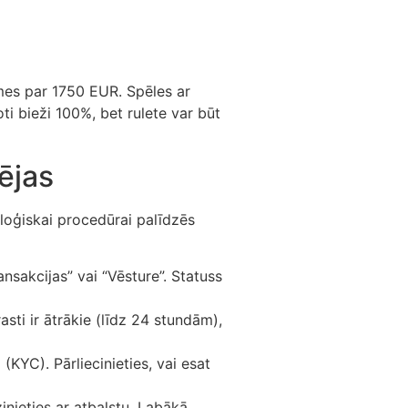
mes par 1750 EUR. Spēles ar
ti bieži 100%, bet rulete var būt
ējas
loģiskai procedūrai palīdzēs
sakcijas” vai “Vēsture”. Statuss
sti ir ātrākie (līdz 24 stundām),
KYC). Pārliecinieties, vai esat
nieties ar atbalstu. Labākā