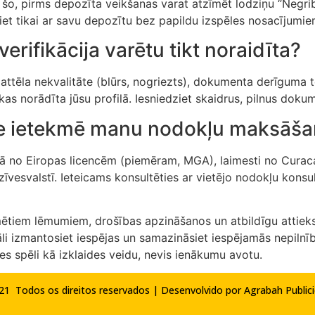
ot šo, pirms depozīta veikšanas varat atzīmēt lodziņu “Negr
siet tikai ar savu depozītu bez papildu izspēles nosacījumie
rifikācija varētu tikt noraidīta?
 attēla nekvalitāte (blūrs, nogriezts), dokumenta derīguma t
kas norādīta jūsu profilā. Iesniedziet skaidrus, pilnus dokum
ce ietekmē manu nodokļu maksāš
rībā no Eiropas licencēm (piemēram, MGA), laimesti no Curac
zīvesvalstī. Ieteicams konsultēties ar vietējo nodokļu konsu
mētiem lēmumiem, drošības apzināšanos un atbildīgu attieks
li izmantosiet iespējas un samazināsiet iespējamās nepilnība
ies spēli kā izklaides veidu, nevis ienākumu avotu.
21 Todos os direitos reservados | Desenvolvido por
Agrabah Public