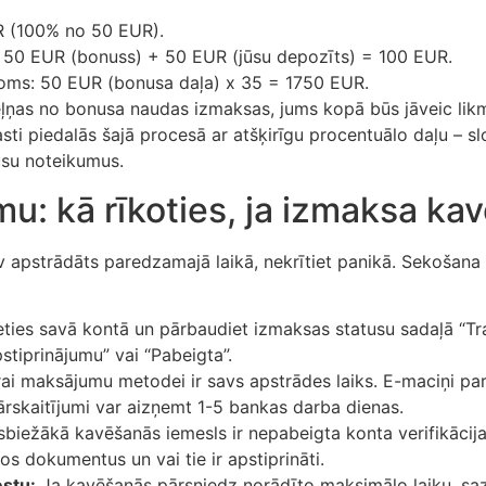
 (100% no 50 EUR).
 50 EUR (bonuss) + 50 EUR (jūsu depozīts) = 100 EUR.
joms: 50 EUR (bonusa daļa) x 35 = 1750 EUR.
ļņas no bonusa naudas izmaksas, jums kopā būs jāveic lik
i piedalās šajā procesā ar atšķirīgu procentuālo daļu – slo
su noteikumus.
u: kā rīkoties, ja izmaksa kav
 apstrādāts paredzamajā laikā, nekrītiet panikā. Sekošana 
ties savā kontā un pārbaudiet izmaksas statusu sadaļā “Tran
stiprinājumu” vai “Pabeigta”.
ai maksājumu metodei ir savs apstrādes laiks. E-maciņi para
ārskaitījumi var aizņemt 1-5 bankas darba dienas.
biežākā kavēšanās iemesls ir nepabeigta konta verifikācija (
os dokumentus un vai tie ir apstiprināti.
estu:
Ja kavēšanās pārsniedz norādīto maksimālo laiku, sazi