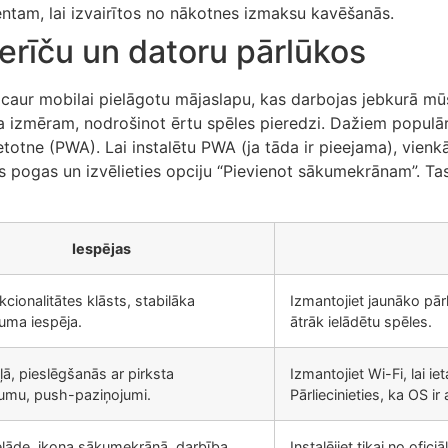
am, lai izvairītos no nākotnes izmaksu kavēšanās.
ierīču un datoru pārlūkos
t caur mobilai pielāgotu mājaslapu, kas darbojas jebkurā 
na izmēram, nodrošinot ērtu spēles pieredzi. Dažiem popul
totne (PWA). Lai instalētu PWA (ja tāda ir pieejama), vienkār
s pogas un izvēlieties opciju “Pievienot sākumekrānam”. Tas
Iespējas
kcionalitātes klāsts, stabilāka
Izmantojiet jaunāko pārl
uma iespēja.
ātrāk ielādētu spēles.
ļā, pieslēgšanās ar pirksta
Izmantojiet Wi-Fi, lai i
umu, push-paziņojumi.
Pārliecinieties, ka OS ir 
elāde, ikona sākumekrānā, darbība
Instalējiet tikai no ofic