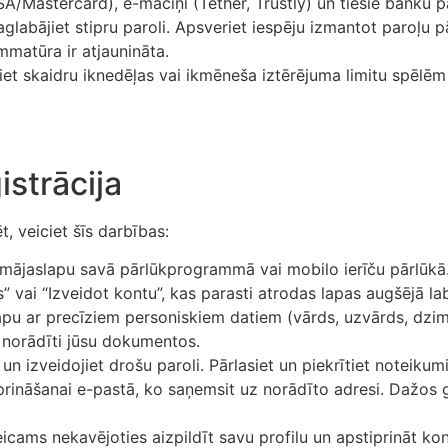
A/Mastercard), e-maciņi (Tether, Trustly) un tiešie banku pā
aglabājiet stipru paroli. Apsveriet iespēju izmantot paroļu pā
mmatūra ir atjaunināta.
et skaidru iknedēļas vai ikmēneša iztērējuma limitu spēlēm 
istrācija
t, veiciet šīs darbības:
lo mājaslapu savā pārlūkprogrammā vai mobilo ierīču pārlūkā
s” vai “Izveidot kontu”, kas parasti atrodas lapas augšējā lab
dlapu ar precīziem personiskiem datiem (vārds, uzvārds, dz
i norādīti jūsu dokumentos.
un izveidojiet drošu paroli. Pārlasiet un piekrītiet noteikum
tiprināšanai e-pastā, ko saņemsit uz norādīto adresi. Dažo
icams nekavējoties aizpildīt savu profilu un apstiprināt ko