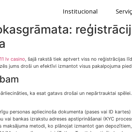
Institucional
Servi
rokasgrāmata: reģistrāci
a
11 lv casino
, šajā rakstā tiek aptvert viss no reģistrācijas l
zēs jums droši un efektīvi izmantot visus pakalpojuma pied
rbam
pārliecināties, ka esat gatavs drošai un nepārtrauktai spēlei.
rīgu personas apliecinoša dokumenta (pases vai ID kartes)
 vai bankas izrakstu adreses apstiprināšanai (KYC process
es maksājuma metodi, ko plānojat izmantot gan depozītiem