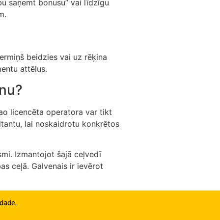
ibu saņemt bonusu” vai līdzīgu
m.
ermiņš beidzies vai uz rēķina
entu attēlus.
anu?
ao licencēta operatora var tikt
ltantu, lai noskaidrotu konkrētos
mi. Izmantojot šajā ceļvedī
s ceļā. Galvenais ir ievērot
idade
.