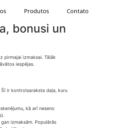
ços
Produtos
Contato
ja, bonusi un
īdz pirmajai izmaksai. Tālāk
āvātos iespējas.
 Šī ir kontrolsaraksta daļa, kuru
 skenējumu, kā arī neseno
).
, gan izmaksām. Populārās