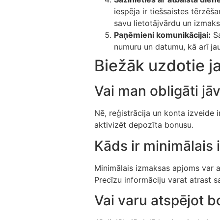
iespēja ir tiešsaistes tērzēš
savu lietotājvārdu un izmak
Paņēmieni komunikācijai:
Sa
numuru un datumu, kā arī jau
Biežāk uzdotie j
Vai man obligāti jāv
Nē, reģistrācija un konta izveide 
aktivizēt depozīta bonusu.
Kāds ir minimālais
Minimālais izmaksas apjoms var at
Precīzu informāciju varat atrast 
Vai varu atspējot 