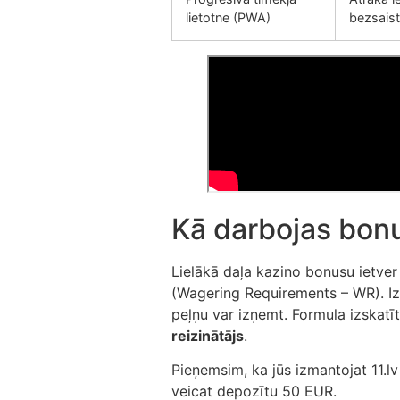
lietotne (PWA)
bezsaistē
Kā darbojas bonu
Lielākā daļa kazino bonusu ietve
(Wagering Requirements – WR). Iz
peļņu var izņemt. Formula izskatī
reizinātājs
.
Pieņemsim, ka jūs izmantojat 11.
veicat depozītu 50 EUR.