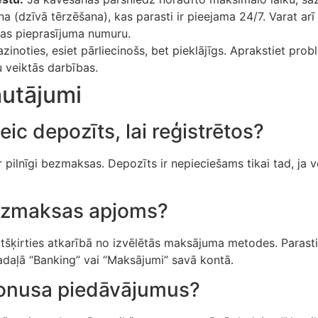
ana (dzīvā tērzēšana), kas parasti ir pieejama 24/7. Varat ar
sas pieprasījuma numuru.
zinoties, esiet pārliecinošs, bet pieklājīgs. Aprakstiet prob
 veiktās darbības.
autājumi
eic depozīts, lai reģistrētos?
ir pilnīgi bezmaksas. Depozīts ir nepieciešams tikai tad, ja v
 izmaksas apjoms?
šķirties atkarībā no izvēlētās maksājuma metodes. Parasti
sadaļā “Banking” vai “Maksājumi” savā kontā.
bonusa piedāvājumus?