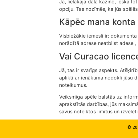
Jā, lielākajā daļā kazino, ieskait
opciju. Tas nozīmēs, ka jūs spēlē
Kāpēc mana konta ve
Visbiežākie iemesli ir: dokumenta
norādītā adrese neatbilst adesei, 
Vai Curacao licen
Jā, tas ir svarīgs aspekts. Atšķi
aplikti ar ienākuma nodokli jūsu d
noteikumus.
Veiksmīga spēle balstās uz infor
aprakstītās darbības, jūs maksimā
savus noteiktos limitus un izvēlēt
© 20