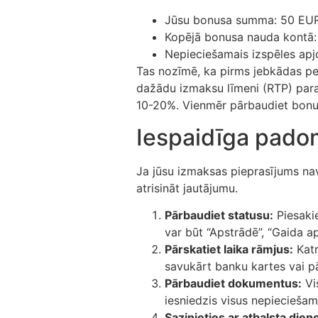
Jūsu bonusa summa: 50 EUR
Kopējā bonusa nauda kontā:
Nepieciešamais izspēles ap
Tas nozīmē, ka pirms jebkādas pe
dažādu izmaksu līmeni (RTP) parast
10-20%. Vienmēr pārbaudiet bonu
Iespaidīga padom
Ja jūsu izmaksas pieprasījums nav
atrisināt jautājumu.
Pārbaudiet statusu:
Piesakie
var būt “Apstrādē”, “Gaida ap
Pārskatiet laika rāmjus:
Katr
savukārt banku kartes vai p
Pārbaudiet dokumentus:
Vis
iesniedzis visus nepieciešam
Sazinieties ar atbalsta dien