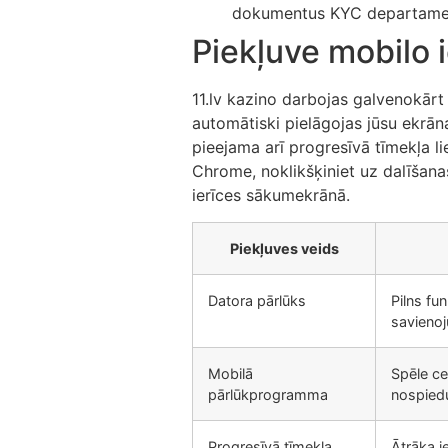
dokumentus KYC departament
Piekļuve mobilo 
11.lv kazino darbojas galvenokār
automātiski pielāgojas jūsu ekrā
pieejama arī progresīvā tīmekļa lie
Chrome, noklikšķiniet uz dalīšana
ierīces sākumekrānā.
Piekļuves veids
Datora pārlūks
Pilns fun
savienoj
Mobilā
Spēle ce
pārlūkprogramma
nospied
Progresīvā tīmekļa
Ātrāka i