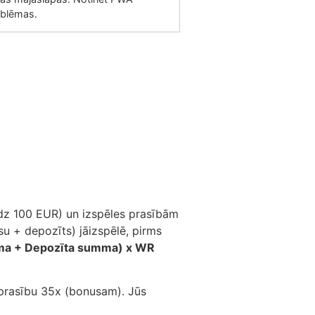
oblēmas.
dz 100 EUR) un izspēles prasībām
u + depozīts) jāizspēlē, pirms
mma + Depozīta summa) x WR
 prasību 35x (bonusam). Jūs