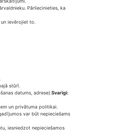
rskaitījumi.
rvaldnieku. Pārliecinieties, ka
un ievērojiet to.
.
ajā stūrī.
imšanas datums, adrese).
Svarīgi:
iem un privātuma politikai.
s gadījumos var būt nepieciešams
ntu, iesniedzot nepieciešamos