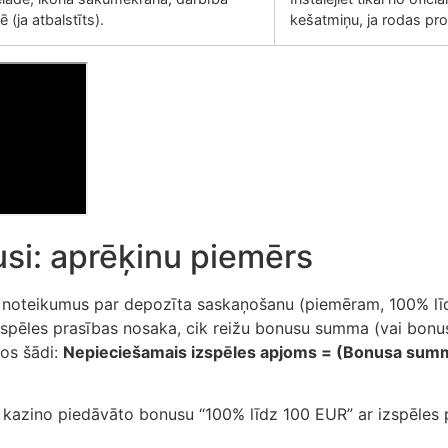
 (ja atbalstīts).
kešatmiņu, ja rodas pr
si: aprēķinu piemērs
r noteikumus par depozīta saskaņošanu (piemēram, 100% lī
spēles prasības nosaka, cik reižu bonusu summa (vai bonus
tos šādi:
Nepieciešamais izspēles apjoms = (Bonusa su
lv kazino piedāvāto bonusu “100% līdz 100 EUR” ar izspēles