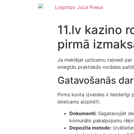
11.lv kazino 
pirmā izmaks
Ja meklējat uzticamu ceļvedi par
sniegtās praktiskās norādes palīd
Gatavošanās da
Pirms konta izveides ir lietderīgi 
ieteicams aizpildīt:
Dokumenti:
Sagatavojiet de
komunālo pakalpojumu rēķinu
Depozīta metode:
Izvēlieti