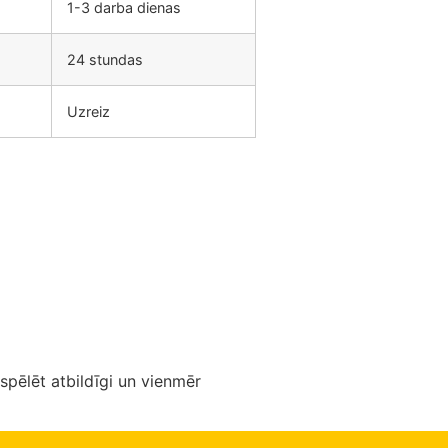
1-3 darba dienas
24 stundas
Uzreiz
spēlēt atbildīgi un vienmēr