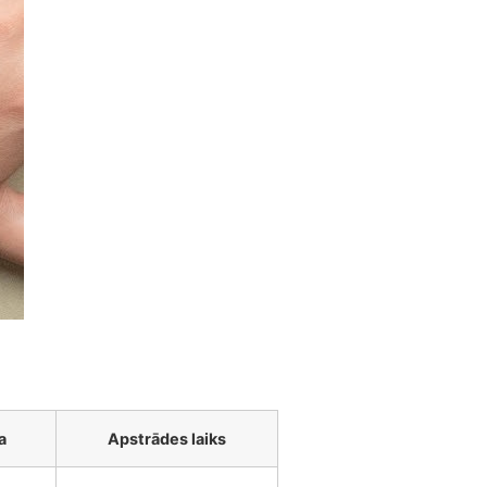
a
Apstrādes laiks