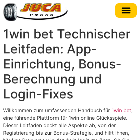
1win bet Technischer
Leitfaden: App-
Einrichtung, Bonus-
Berechnung und
Login-Fixes
Willkommen zum umfassenden Handbuch für
1win bet
,
eine führende Plattform für 1win online Glücksspiele.
Dieser Leitfaden deckt alle Aspekte ab, von der
Registrierung bis zur Bonus-Strategie, und hilft Ihnen,