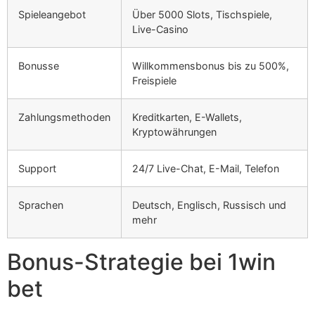
Spieleangebot
Über 5000 Slots, Tischspiele,
Live-Casino
Bonusse
Willkommensbonus bis zu 500%,
Freispiele
Zahlungsmethoden
Kreditkarten, E-Wallets,
Kryptowährungen
Support
24/7 Live-Chat, E-Mail, Telefon
Sprachen
Deutsch, Englisch, Russisch und
mehr
Bonus-Strategie bei 1win
bet