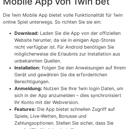
Mobile App von 1win bet
Die 1win Mobile App bietet volle Funktionalität für 1win
online Spiel unterwegs. So richten Sie sie ein:
Download:
Laden Sie die App von der offiziellen
Website herunter, da sie in einigen App-Stores
nicht verfügbar ist. Für Android benötigen Sie
möglicherweise die Erlaubnis zur Installation aus
unbekannten Quellen.
Installation:
Folgen Sie den Anweisungen auf Ihrem
Gerät und gewähren Sie die erforderlichen
Berechtigungen.
Anmeldung:
Nutzen Sie Ihre 1win login Daten, um
sich in der App anzumelden – dies synchronisiert
Ihr Konto mit der Webversion.
Features:
Die App bietet schnellen Zugriff auf
Spiele, Live-Wetten, Bonusse und
Zahlungsoptionen. Stellen Sie sicher, dass Sie