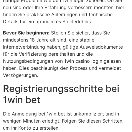
häufige Probleme wie den 1win login zu lösen. Ob Sie
neu sind oder Ihre Erfahrung verbessern möchten, hier
finden Sie praktische Anleitungen und technische
Details für ein optimiertes Spielerlebnis.
Bevor Sie beginnen:
Stellen Sie sicher, dass Sie
mindestens 18 Jahre alt sind, eine stabile
Internetverbindung haben, gültige Ausweisdokumente
für die Verifizierung bereithalten und die
Nutzungsbedingungen von 1win casino login gelesen
haben. Dies beschleunigt den Prozess und vermeidet
Verzögerungen.
Registrierungsschritte bei
1win bet
Die Anmeldung bei 1win bet ist unkompliziert und in
wenigen Minuten erledigt. Folgen Sie diesen Schritten,
um Ihr Konto zu erstellen: