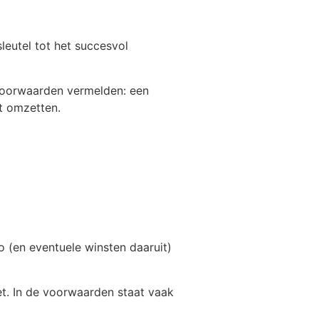
eutel tot het succesvol
svoorwaarden vermelden: een
t omzetten.
 (en eventuele winsten daaruit)
et. In de voorwaarden staat vaak