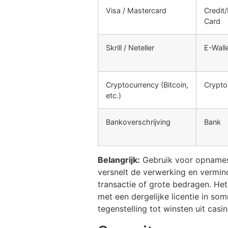
Visa / Mastercard
Credit/
Card
Skrill / Neteller
E-Wall
Cryptocurrency (Bitcoin,
Crypto
etc.)
Bankoverschrijving
Bank
Belangrijk:
Gebruik voor opnames i
versnelt de verwerking en vermind
transactie of grote bedragen. Het
met een dergelijke licentie in so
tegenstelling tot winsten uit cas