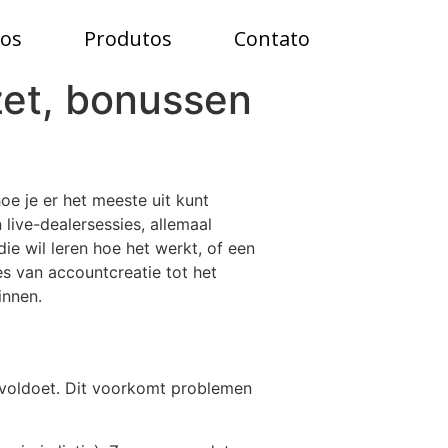
ços
Produtos
Contato
zet, bonussen
oe je er het meeste uit kunt
live-dealersessies, allemaal
ie wil leren hoe het werkt, of een
es van accountcreatie tot het
innen.
en voldoet. Dit voorkomt problemen