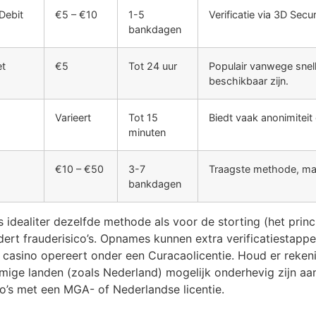
Debit
€5 – €10
1-5
Verificatie via 3D Secur
bankdagen
et
€5
Tot 24 uur
Populair vanwege snel
beschikbaar zijn.
Varieert
Tot 15
Biedt vaak anonimiteit
minuten
€10 – €50
3-7
Traagste methode, maa
bankdagen
dealiter dezelfde methode als voor de storting (het princ
ert frauderisico’s. Opnames kunnen extra verificatiestapp
 casino opereert onder een Curacaolicentie. Houd er rekeni
mmige landen (zoals Nederland) mogelijk onderhevig zijn aan
ino’s met een MGA- of Nederlandse licentie.