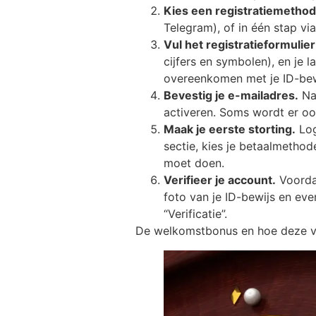
Kies een registratiemethod
Telegram), of in één stap vi
Vul het registratieformulier 
cijfers en symbolen), en je 
overeenkomen met je ID-bew
Bevestig je e-mailadres.
Na 
activeren. Soms wordt er oo
Maak je eerste storting.
Log
sectie, kies je betaalmetho
moet doen.
Verifieer je account.
Voordat
foto van je ID-bewijs en eve
“Verificatie”.
De welkomstbonus en hoe deze ver