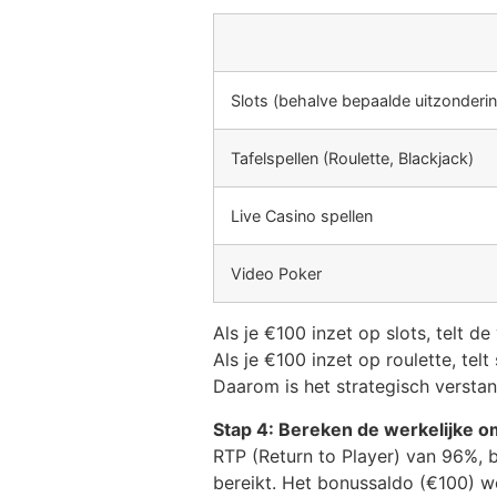
Slots (behalve bepaalde uitzonderi
Tafelspellen (Roulette, Blackjack)
Live Casino spellen
Video Poker
Als je €100 inzet op slots, telt 
Als je €100 inzet op roulette, tel
Daarom is het strategisch verstan
Stap 4: Bereken de werkelijke o
RTP (Return to Player) van 96%, b
bereikt. Het bonussaldo (€100) wo