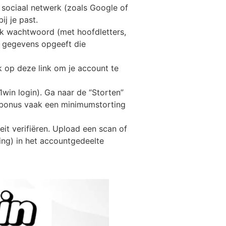
 sociaal netwerk (zoals Google of
j je past.
erk wachtwoord (met hoofdletters,
re gegevens opgeeft die
k op deze link om je account te
win login). Ga naar de “Storten”
stbonus vaak een minimumstorting
it verifiëren. Upload een scan of
ing) in het accountgedeelte