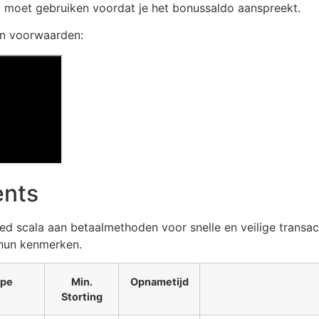
do moet gebruiken voordat je het bonussaldo aanspreekt.
en voorwaarden:
ents
d scala aan betaalmethoden voor snelle en veilige transact
 hun kenmerken.
pe
Min.
Opnametijd
Storting