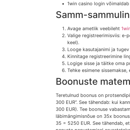
1win casino login võimaldab
Samm-sammuline 
Avage ametlik veebileht
1wi
Valige registreerimisviis: e-
keel).
Looge kasutajanimi ja tugev 
Kinnitage registreerimine li
Logige sisse ja täitke oma pr
Tehke esimene sissemakse, et
Boonuste matem
Teretulnud boonus on protsendip
300 EUR”. See tähendab: kui kan
300 EUR). Tee boonuse vabastami
läbimängimisnõue on 35x boonus
35 = 5250 EUR. See tähendab, et