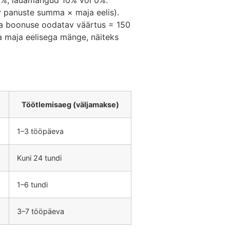
00%, lauamängud 10% või 0%.
 panuste summa × maja eelis).
ega boonuse oodatav väärtus = 150
la maja eelisega mänge, näiteks
Töötlemisaeg (väljamakse)
1–3 tööpäeva
Kuni 24 tundi
1–6 tundi
3–7 tööpäeva