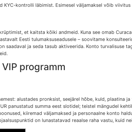
KYC-kontrolli läbimist. Esimesel väljamaksel võib viivitus 
rüptimist, et kaitsta kõiki andmeid. Kuna see omab Curacao 
astavalt Eesti tulumaksuseadusele – soovitame konsulteer
n saadaval ja seda tasub aktiveerida. Konto turvalisuse t
eid.
– VIP programm
est: alustades pronksist, seejärel hõbe, kuld, plaatina j
 EUR panustatud summa eest slotidel; teistel mängudel keht
oonused, kiiremad väljamaksed ja personaalne konto haldu
ojaalsuspunktid on lunastatavad reaalse raha vastu, kuid ne