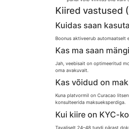
Kiired vastused 
Kuidas saan kasut
Boonus aktiveerub automaatselt es
Kas ma saan mängi
Jah, veebisait on optimeeritud mo
oma avakuvalt.
Kas võidud on mak
Kuna platvormil on Curacao litse
konsulteerida maksueksperdiga.
Kui kiire on KYC-ko
Tavaliselt 24–48 tundi pärast dok