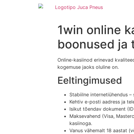
1win online k
boonused ja t
Online-kasiinod erinevad kvaliteedi
kogemuse jaoks oluline on.
Eeltingimused
Stabiilne internetiühendus – 
Kehtiv e-posti aadress ja te
Isikut tõendav dokument (ID-
Maksevahend (Visa, Mastercar
kasiinoga.
Vanus vähemalt 18 aastat (või