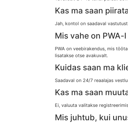
Kas ma saan piira
Jah, kontol on saadaval vastutust
Mis vahe on PWA-l j
PWA on veebirakendus, mis töötab 
lisatakse otse avakuvalt.
Kuidas saan ma kl
Saadaval on 24/7 reaalajas vestlus
Kas ma saan muuta 
Ei, valuuta valitakse registreerim
Mis juhtub, kui un