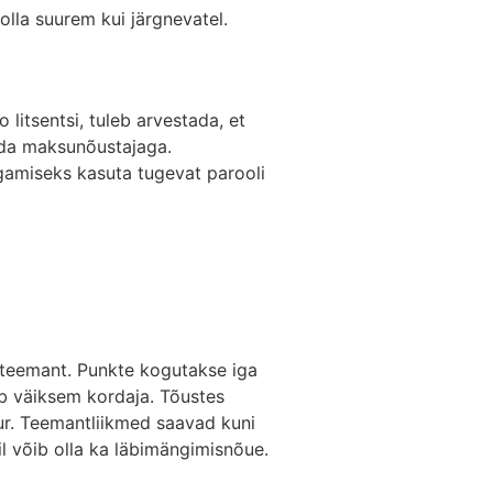
olla suurem kui järgnevatel.
litsentsi, tuleb arvestada, et
ida maksunõustajaga.
agamiseks kasuta tugevat parooli
a teemant. Punkte kogutakse iga
ib väiksem kordaja. Tõustes
r. Teemantliikmed saavad kuni
il võib olla ka läbimängimisnõue.