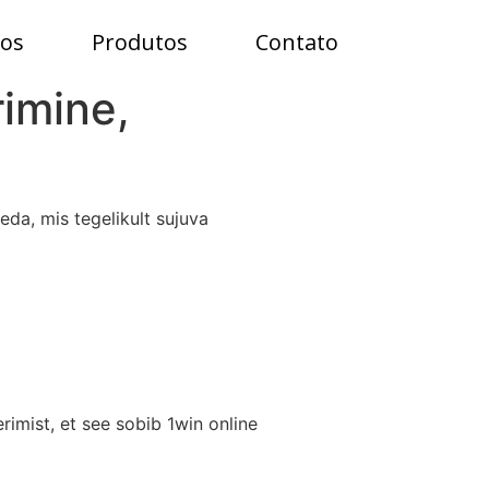
ços
Produtos
Contato
rimine,
seda, mis tegelikult sujuva
rimist, et see sobib 1win online