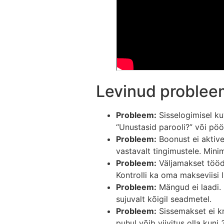
Levinud problee
Probleem:
Sisselogimisel k
“Unustasid parooli?” või pöö
Probleem:
Boonust ei aktive
vastavalt tingimustele. Mini
Probleem:
Väljamakset töö
Kontrolli ka oma makseviisi l
Probleem:
Mängud ei laadi.
sujuvalt kõigil seadmetel.
Probleem:
Sissemakset ei kr
puhul võib viivitus olla kun