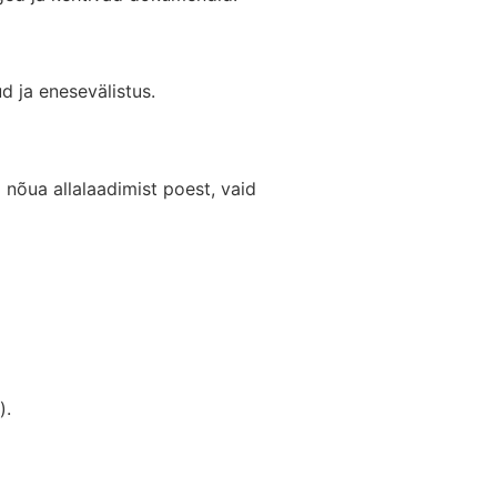
d ja enesevälistus.
nõua allalaadimist poest, vaid
).