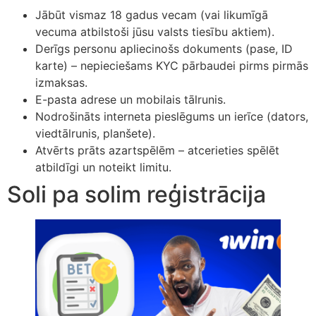
Jābūt vismaz 18 gadus vecam (vai likumīgā
vecuma atbilstoši jūsu valsts tiesību aktiem).
Derīgs personu apliecinošs dokuments (pase, ID
karte) – nepieciešams KYC pārbaudei pirms pirmās
izmaksas.
E-pasta adrese un mobilais tālrunis.
Nodrošināts interneta pieslēgums un ierīce (dators,
viedtālrunis, planšete).
Atvērts prāts azartspēlēm – atcerieties spēlēt
atbildīgi un noteikt limitu.
Soli pa solim reģistrācija