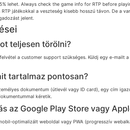
% lehet. Always check the game info for RTP before playi
 RTP játékokkal a veszteség kisebb hosszú távon. De a vari
adozást jelent.
ései
ot teljesen törölni?
felvétel a customer support szükséges. Küldj egy e-mailt a 
it tartalmaz pontosan?
zemélyes dokumentum (útlevél vagy ID card), egy cím igazo
az dokumentummal kéretik.
s az Google Play Store vagy Appl
obil-optimalizált weboldal vagy PWA (progresszív webalka