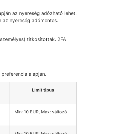
apján az nyereség adózható lehet.
an az nyereség adómentes.
személyes) titkosítottak. 2FA
 preferencia alapján.
Limit tipus
Min: 10 EUR, Max: változó
Min: 10 EUR, Max: változó