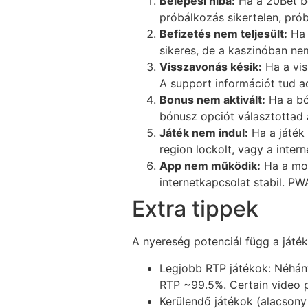
Belépési hiba:
Ha a 20Bet be
próbálkozás sikertelen, próbá
Befizetés nem teljesült:
Ha 
sikeres, de a kaszinóban nem
Visszavonás késik:
Ha a vis
A support információt tud ad
Bonus nem aktivált:
Ha a bó
bónusz opciót választottad 
Játék nem indul:
Ha a játék 
region lockolt, vagy a intern
App nem működik:
Ha a mob
internetkapcsolat stabil. PW
Extra tippek
A nyereség potenciál függ a játék
Legjobb RTP játékok: Néhány 
RTP ~99.5%. Certain video p
Kerülendő játékok (alacsony