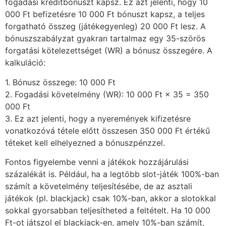
fogadási kreditbónuszt kapsz. Ez azt jelenti, hogy 10
000 Ft befizetésre 10 000 Ft bónuszt kapsz, a teljes
forgatható összeg (játékegyenleg) 20 000 Ft lesz. A
bónuszszabályzat gyakran tartalmaz egy 35-szörös
forgatási kötelezettséget (WR) a bónusz összegére. A
kalkuláció:
1. Bónusz összege: 10 000 Ft
2. Fogadási követelmény (WR): 10 000 Ft × 35 = 350
000 Ft
3. Ez azt jelenti, hogy a nyeremények kifizetésre
vonatkozóvá tétele előtt összesen 350 000 Ft értékű
téteket kell elhelyezned a bónuszpénzzel.
Fontos figyelembe venni a játékok hozzájárulási
százalékát is. Például, ha a legtöbb slot-játék 100%-ban
számít a követelmény teljesítésébe, de az asztali
játékok (pl. blackjack) csak 10%-ban, akkor a slotokkal
sokkal gyorsabban teljesítheted a feltételt. Ha 10 000
Ft-ot játszol el blackjack-en, amely 10%-ban számít,