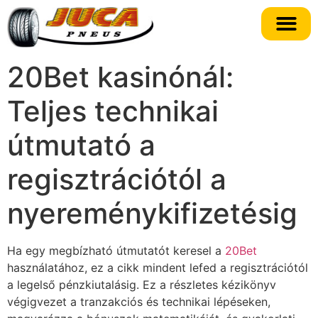
20Bet kasinónál:
Teljes technikai
útmutató a
regisztrációtól a
nyereménykifizetésig
Ha egy megbízható útmutatót keresel a
20Bet
használatához, ez a cikk mindent lefed a regisztrációtól
a legelső pénzkiutalásig. Ez a részletes kézikönyv
végigvezet a tranzakciós és technikai lépéseken,