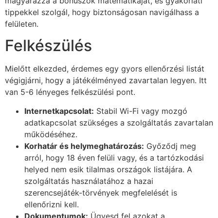
magyarázza a bónuszok matematikáját, és gyakorlati
tippekkel szolgál, hogy biztonságosan navigálhass a
felületen.
Felkészülés
Mielőtt elkezded, érdemes egy gyors ellenőrzési listát
végigjárni, hogy a játékélményed zavartalan legyen. Itt
van 5-6 lényeges felkészülési pont.
Internetkapcsolat:
Stabil Wi-Fi vagy mozgó
adatkapcsolat szükséges a szolgáltatás zavartalan
működéséhez.
Korhatár és helymeghatározás:
Győződj meg
arról, hogy 18 éven felüli vagy, és a tartózkodási
helyed nem esik tilalmas országok listájára. A
szolgáltatás használatához a hazai
szerencsejáték-törvények megfelelését is
ellenőrizni kell.
Dokumentumok:
Ügyesd fel azokat a