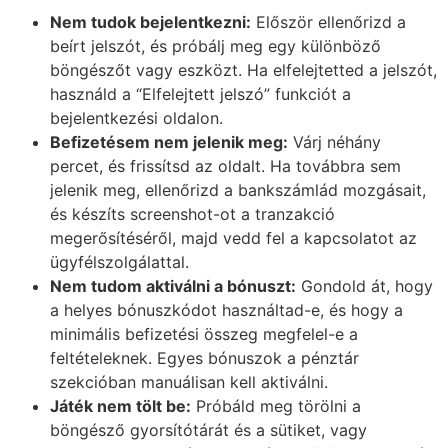
Nem tudok bejelentkezni:
Először ellenőrizd a
beírt jelszót, és próbálj meg egy különböző
böngészőt vagy eszközt. Ha elfelejtetted a jelszót,
használd a “Elfelejtett jelszó” funkciót a
bejelentkezési oldalon.
Befizetésem nem jelenik meg:
Várj néhány
percet, és frissítsd az oldalt. Ha továbbra sem
jelenik meg, ellenőrizd a bankszámlád mozgásait,
és készíts screenshot-ot a tranzakció
megerősítéséről, majd vedd fel a kapcsolatot az
ügyfélszolgálattal.
Nem tudom aktiválni a bónuszt:
Gondold át, hogy
a helyes bónuszkódot használtad-e, és hogy a
minimális befizetési összeg megfelel-e a
feltételeknek. Egyes bónuszok a pénztár
szekcióban manuálisan kell aktiválni.
Játék nem tölt be:
Próbáld meg törölni a
böngésző gyorsítótárát és a sütiket, vagy