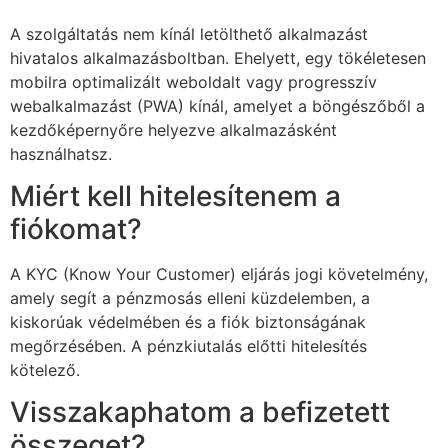
A szolgáltatás nem kínál letölthető alkalmazást
hivatalos alkalmazásboltban. Ehelyett, egy tökéletesen
mobilra optimalizált weboldalt vagy progresszív
webalkalmazást (PWA) kínál, amelyet a böngészőből a
kezdőképernyőre helyezve alkalmazásként
használhatsz.
Miért kell hitelesítenem a
fiókomat?
A KYC (Know Your Customer) eljárás jogi követelmény,
amely segít a pénzmosás elleni küzdelemben, a
kiskorúak védelmében és a fiók biztonságának
megőrzésében. A pénzkiutalás előtti hitelesítés
kötelező.
Visszakaphatom a befizetett
összeget?