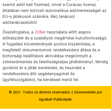
szerint adót kell fizetned, mivel a Curacao licensz
általában nem biztosít automatikus adómentességet az
EU-s játékosok számára. Kérj tanácsot
adótanácsadódtól.
Összefoglalva, a
20Bet
használata előtt alapos
előkészület és a szabályok megértése kulcsfontosságú.
A fogadási követelmények pontos kiszámítása, a
megfelelő dokumentumok rendelkezésre állása és a
biztonsági beállítások aktiválása megkönnyíti a
zökkenőmentes és felelősségteljes játékélményt. Mindig
gondold át a játék kereteidet, és használd a
rendelkezésre álló segédanyagokat és
ügyfélszolgálatot, ha kérdésed merül fel.
© 2021 Todos os direitos reservados | Desenvolvido por
Agrabah Publicidade
.