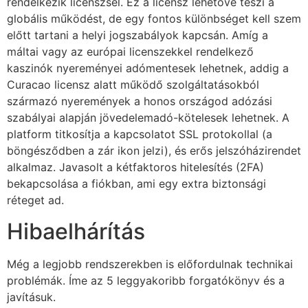
rendelkezik licenszsel. Ez a licensz lehetővé teszi a
globális működést, de egy fontos különbséget kell szem
előtt tartani a helyi jogszabályok kapcsán. Amíg a
máltai vagy az európai licenszekkel rendelkező
kaszinók nyereményei adómentesek lehetnek, addig a
Curacao licensz alatt működő szolgáltatásokból
származó nyeremények a honos országod adózási
szabályai alapján jövedelemadó-kötelesek lehetnek. A
platform titkosítja a kapcsolatot SSL protokollal (a
böngésződben a zár ikon jelzi), és erős jelszóházirendet
alkalmaz. Javasolt a kétfaktoros hitelesítés (2FA)
bekapcsolása a fiókban, ami egy extra biztonsági
réteget ad.
Hibaelhárítás
Még a legjobb rendszerekben is előfordulnak technikai
problémák. Íme az 5 leggyakoribb forgatókönyv és a
javításuk.