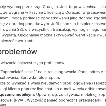
encję wydaną przez rząd Curaçao. Jest to powszechna lice
ać, że wygrane w kasynie z licencją z Curaçao, w przeciwie
alnymi, mogą podlegać opodatkowaniu jako dochód zgodn
cję z doradcą podatkowym. Jeśli chodzi o bezpieczeństw
rowanie SSL dla wszystkich transakcji, wymóg silnego has
 wypłatą. Opcjonalnie można aktywować weryfikację dwueta
zpieczeństwo konta.
problemów
ozwiązania najczęstszych problemów:
 “Zapomniałeś hasła?” na ekranie logowania. Podaj adres e-
esetowania. Sprawdź folder spam.
że to wynikać z wielu nieudanych prób logowania (zabezp
ługi klienta poprzez live chat lub e-mail w celu odblokowa
ządzeniu mobilnym:
Upewnij się, że używasz mobilnej, zopt
rnetowej (PWA). Wyczyść pamięć podręczną przeglądarki i 
iFi.