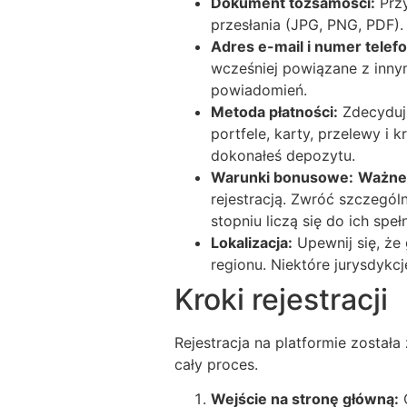
Dokument tożsamości:
Przy
przesłania (JPG, PNG, PDF)
Adres e-mail i numer telef
wcześniej powiązane z inny
powiadomień.
Metoda płatności:
Zdecyduj,
portfele, karty, przelewy i
dokonałeś depozytu.
Warunki bonusowe:
Ważne
rejestracją. Zwróć szczegó
stopniu liczą się do ich spełn
Lokalizacja:
Upewnij się, że 
regionu. Niektóre jurysdykcj
Kroki rejestracji
Rejestracja na platformie została
cały proces.
Wejście na stronę główną:
O