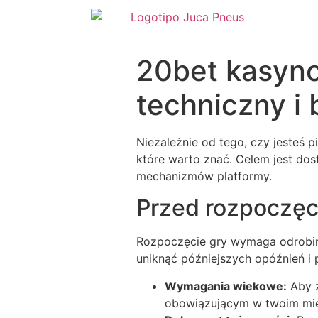
20bet kasyno
techniczny i
Niezależnie od tego, czy jesteś
które warto znać. Celem jest dos
mechanizmów platformy.
Przed rozpoczę
Rozpoczęcie gry wymaga odrobin
uniknąć późniejszych opóźnień i
Wymagania wiekowe:
Aby z
obowiązującym w twoim miej