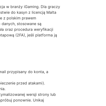
ncja w branży iGaming. Dla graczy
ństwie do kasyn z licencją Malta
ie z polskim prawem
o danych, stosowane są
ła oraz procedura weryfikacji
pową (2FA), jeśli platforma ją
mail przypisany do konta, a
ieczenie przed atakami).
nia.
ymalizowanej wersji strony lub
spróbuj ponownie. Unikaj