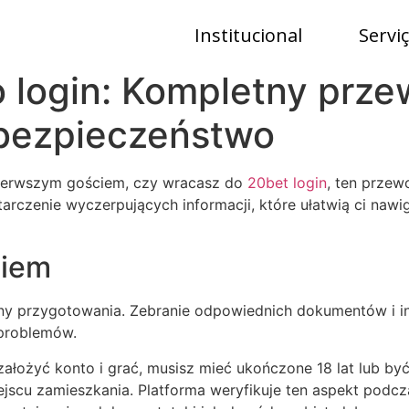
Institucional
Servi
 login: Kompletny prze
 bezpieczeństwo
 pierwszym gościem, czy wracasz do
20bet login
, ten prze
tarczenie wyczerpujących informacji, które ułatwią ci nawi
ciem
y przygotowania. Zebranie odpowiednich dokumentów i in
 problemów.
ałożyć konto i grać, musisz mieć ukończone 18 lat lub by
scu zamieszkania. Platforma weryfikuje ten aspekt podcz