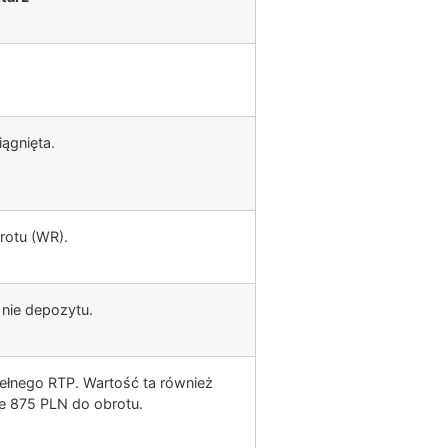
ągnięta.
rotu (WR).
nie depozytu.
ełnego RTP. Wartość ta również
e 875 PLN do obrotu.