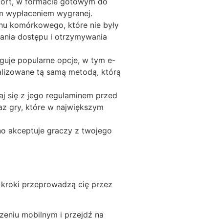
port, w formacie gotowym do
ym wypłaceniem wygranej.
nu komórkowego, które nie były
ania dostępu i otrzymywania
guje popularne opcje, w tym e-
ealizowane tą samą metodą, którą
aj się z jego regulaminem przed
az gry, które w największym
yno akceptuje graczy z twojego
e kroki przeprowadzą cię przez
eniu mobilnym i przejdź na