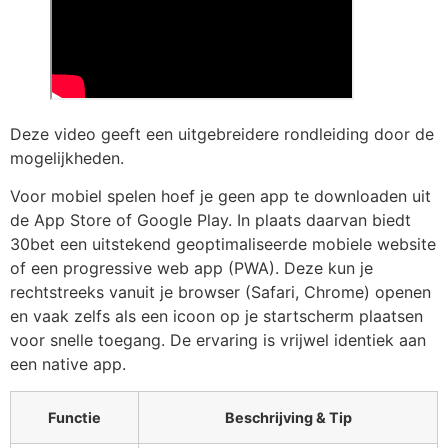
Deze video geeft een uitgebreidere rondleiding door de
mogelijkheden.
Voor mobiel spelen hoef je geen app te downloaden uit
de App Store of Google Play. In plaats daarvan biedt
30bet een uitstekend geoptimaliseerde mobiele website
of een progressive web app (PWA). Deze kun je
rechtstreeks vanuit je browser (Safari, Chrome) openen
en vaak zelfs als een icoon op je startscherm plaatsen
voor snelle toegang. De ervaring is vrijwel identiek aan
een native app.
Functie
Beschrijving & Tip