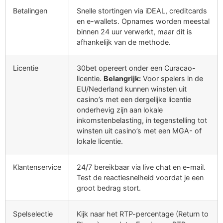
Betalingen
Snelle stortingen via iDEAL, creditcards
en e-wallets. Opnames worden meestal
binnen 24 uur verwerkt, maar dit is
afhankelijk van de methode.
Licentie
30bet opereert onder een Curacao-
licentie.
Belangrijk:
Voor spelers in de
EU/Nederland kunnen winsten uit
casino’s met een dergelijke licentie
onderhevig zijn aan lokale
inkomstenbelasting, in tegenstelling tot
winsten uit casino’s met een MGA- of
lokale licentie.
Klantenservice
24/7 bereikbaar via live chat en e-mail.
Test de reactiesnelheid voordat je een
groot bedrag stort.
Spelselectie
Kijk naar het RTP-percentage (Return to