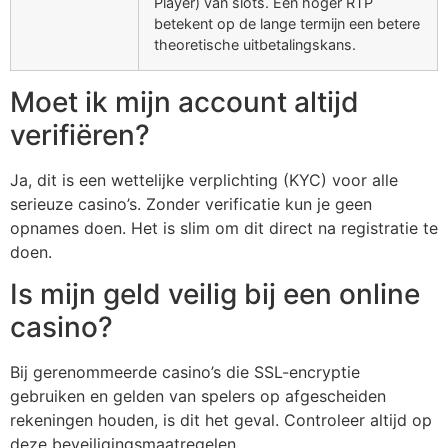
Player) van slots. Een hoger RTP
betekent op de lange termijn een betere
theoretische uitbetalingskans.
Moet ik mijn account altijd
verifiëren?
Ja, dit is een wettelijke verplichting (KYC) voor alle
serieuze casino’s. Zonder verificatie kun je geen
opnames doen. Het is slim om dit direct na registratie te
doen.
Is mijn geld veilig bij een online
casino?
Bij gerenommeerde casino’s die SSL-encryptie
gebruiken en gelden van spelers op afgescheiden
rekeningen houden, is dit het geval. Controleer altijd op
deze beveiligingsmaatregelen.