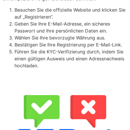
Besuchen Sie die offizielle Website und klicken Sie
auf „Registrieren”.
Geben Sie Ihre E-Mail-Adresse, ein sicheres
Passwort und Ihre persönlichen Daten ein.
Wählen Sie Ihre bevorzugte Währung aus.
Bestätigen Sie Ihre Registrierung per E-Mail-Link.
Führen Sie die KYC-Verifizierung durch, indem Sie
einen gültigen Ausweis und einen Adressnachweis
hochladen.