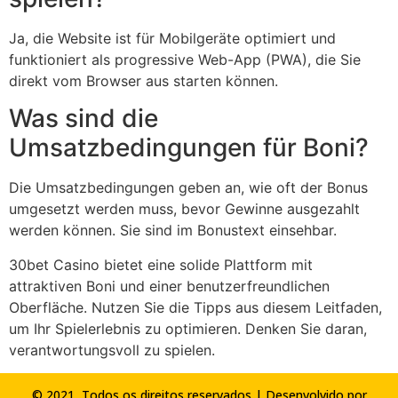
Ja, die Website ist für Mobilgeräte optimiert und
funktioniert als progressive Web-App (PWA), die Sie
direkt vom Browser aus starten können.
Was sind die
Umsatzbedingungen für Boni?
Die Umsatzbedingungen geben an, wie oft der Bonus
umgesetzt werden muss, bevor Gewinne ausgezahlt
werden können. Sie sind im Bonustext einsehbar.
30bet Casino bietet eine solide Plattform mit
attraktiven Boni und einer benutzerfreundlichen
Oberfläche. Nutzen Sie die Tipps aus diesem Leitfaden,
um Ihr Spielerlebnis zu optimieren. Denken Sie daran,
verantwortungsvoll zu spielen.
© 2021 Todos os direitos reservados | Desenvolvido por