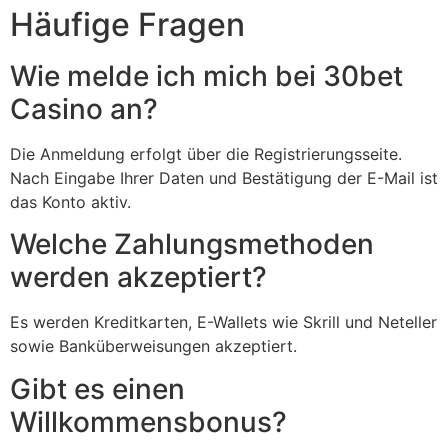
Häufige Fragen
Wie melde ich mich bei 30bet
Casino an?
Die Anmeldung erfolgt über die Registrierungsseite.
Nach Eingabe Ihrer Daten und Bestätigung der E-Mail ist
das Konto aktiv.
Welche Zahlungsmethoden
werden akzeptiert?
Es werden Kreditkarten, E-Wallets wie Skrill und Neteller
sowie Banküberweisungen akzeptiert.
Gibt es einen
Willkommensbonus?