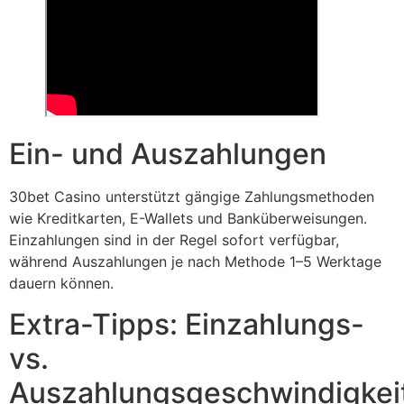
Ein- und Auszahlungen
30bet Casino unterstützt gängige Zahlungsmethoden
wie Kreditkarten, E-Wallets und Banküberweisungen.
Einzahlungen sind in der Regel sofort verfügbar,
während Auszahlungen je nach Methode 1–5 Werktage
dauern können.
Extra-Tipps: Einzahlungs-
vs.
Auszahlungsgeschwindigkei