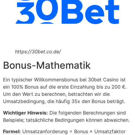
https://30bet.co.de/
Bonus-Mathematik
Ein typischer Willkommensbonus bei 30bet Casino ist
ein 100% Bonus auf die erste Einzahlung bis zu 200 €.
Um den Wert zu berechnen, betrachten wir die
Umsatzbedingung, die häufig 35x den Bonus beträgt.
Wichtiger Hinweis:
Die folgenden Berechnungen sind
Beispiele; tatsächliche Bedingungen können abweichen.
Formel:
Umsatzanforderung = Bonus × Umsatzfaktor