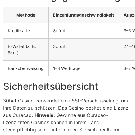
Methode
Einzahlungsgeschwindigkeit
Ausz
Kreditkarte
Sofort
3–5 
E-Wallet (z. B.
Sofort
24–4
Skrill)
Banküberweisung
1–3 Werktage
3–7 
Sicherheitsübersicht
30bet Casino verwendet eine SSL-Verschlüsselung, um
Ihre Daten zu schützen. Das Casino besitzt eine Lizenz
aus Curacao.
Hinweis:
Gewinne aus Curacao-
lizenzierten Casinos können in Ihrem Land
steuerpflichtig sein – informieren Sie sich bei Ihrem