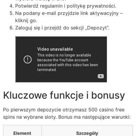
Potwierdź regulamin i politykę prywatności.
Na podany e-mail przyjdzie link aktywacyjny –
kliknij go.
Zaloguj się i przejdź do sekcji „Depozyt”.
Kluczowe funkcje i bonusy
Po pierwszym depozycie otrzymasz 500 casino free
spins na wybrane sloty. Bonus ma następujące warunki:
Element
Szczegóły