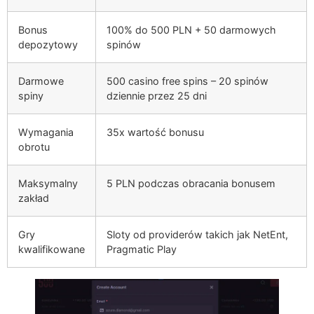
Bonus
100% do 500 PLN + 50 darmowych
depozytowy
spinów
Darmowe
500 casino free spins – 20 spinów
spiny
dziennie przez 25 dni
Wymagania
35x wartość bonusu
obrotu
Maksymalny
5 PLN podczas obracania bonusem
zakład
Gry
Sloty od providerów takich jak NetEnt,
kwalifikowane
Pragmatic Play