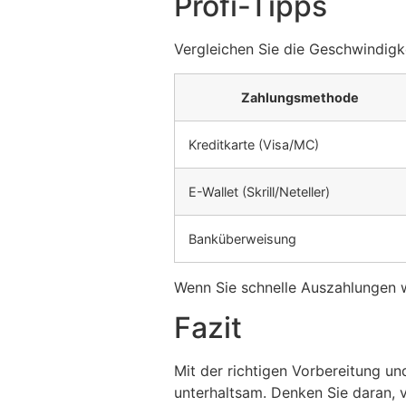
Profi-Tipps
Vergleichen Sie die Geschwindigk
Zahlungsmethode
Kreditkarte (Visa/MC)
E-Wallet (Skrill/Neteller)
Banküberweisung
Wenn Sie schnelle Auszahlungen w
Fazit
Mit der richtigen Vorbereitung u
unterhaltsam. Denken Sie daran, v