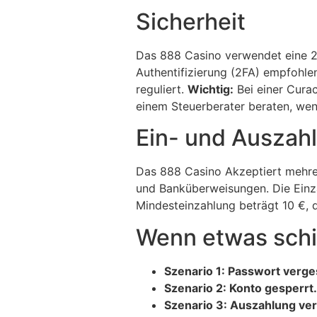
Sicherheit
Das 888 Casino verwendet eine 2
Authentifizierung (2FA) empfohlen
reguliert.
Wichtig:
Bei einer Curac
einem Steuerberater beraten, wen
Ein- und Auszah
Das 888 Casino Akzeptiert mehrere
und Banküberweisungen. Die Einz
Mindesteinzahlung beträgt 10 €, 
Wenn etwas schi
Szenario 1: Passwort verge
Szenario 2: Konto gesperrt.
Szenario 3: Auszahlung ver