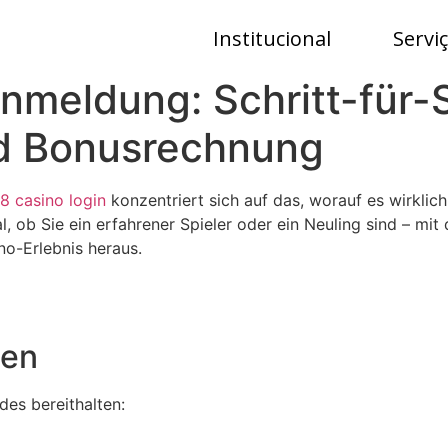
Institucional
Servi
nmeldung: Schritt-für-S
nd Bonusrechnung
8 casino login
konzentriert sich auf das, worauf es wirkli
, ob Sie ein erfahrener Spieler oder ein Neuling sind – mit
no-Erlebnis heraus.
nen
ndes bereithalten: