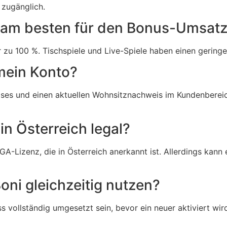
 zugänglich.
d am besten für den Bonus-Umsatz
zu 100 %. Tischspiele und Live-Spiele haben einen geringe
mein Konto?
ises und einen aktuellen Wohnsitznachweis im Kundenbereic
in Österreich legal?
GA-Lizenz, die in Österreich anerkannt ist. Allerdings kann
oni gleichzeitig nutzen?
s vollständig umgesetzt sein, bevor ein neuer aktiviert wir