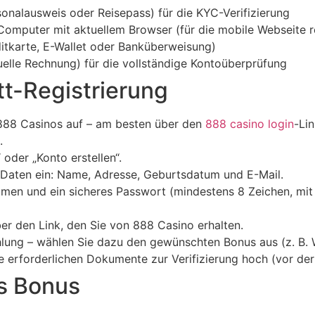
sonalausweis oder Reisepass) für die KYC-Verifizierung
omputer mit aktuellem Browser (für die mobile Webseite r
itkarte, E-Wallet oder Banküberweisung)
uelle Rechnung) für die vollständige Kontoüberprüfung
tt-Registrierung
 888 Casinos auf – am besten über den
888 casino login
-Lin
.
“ oder „Konto erstellen“.
 Daten ein: Name, Adresse, Geburtsdatum und E-Mail.
amen und ein sicheres Passwort (mindestens 8 Zeichen, mi
ber den Link, den Sie von 888 Casino erhalten.
hlung – wählen Sie dazu den gewünschten Bonus aus (z. B.
e erforderlichen Dokumente zur Verifizierung hoch (vor der
s Bonus