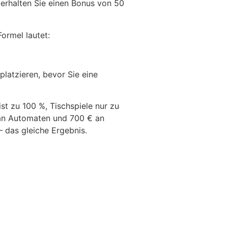
erhalten Sie einen Bonus von 50
ormel lautet:
latzieren, bevor Sie eine
st zu 100 %, Tischspiele nur zu
 an Automaten und 700 € an
– das gleiche Ergebnis.