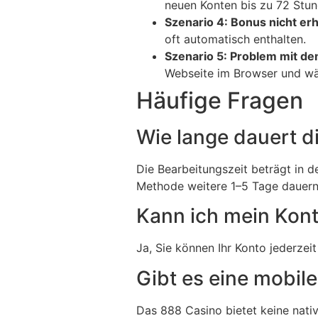
neuen Konten bis zu 72 Stun
Szenario 4: Bonus nicht erh
oft automatisch enthalten.
Szenario 5: Problem mit d
Webseite im Browser und wäh
Häufige Fragen
Wie lange dauert d
Die Bearbeitungszeit beträgt in d
Methode weitere 1–5 Tage dauern
Kann ich mein Kont
Ja, Sie können Ihr Konto jederzei
Gibt es eine mobil
Das 888 Casino bietet keine nativ