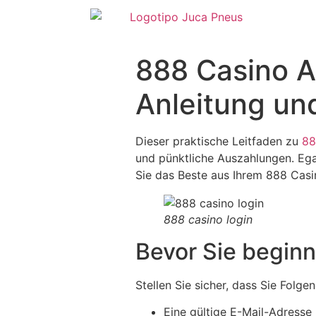
888 Casino A
Anleitung u
Dieser praktische Leitfaden zu
88
und pünktliche Auszahlungen. Egal
Sie das Beste aus Ihrem 888 Casi
888 casino login
Bevor Sie begin
Stellen Sie sicher, dass Sie Folge
Eine gültige E-Mail-Adresse