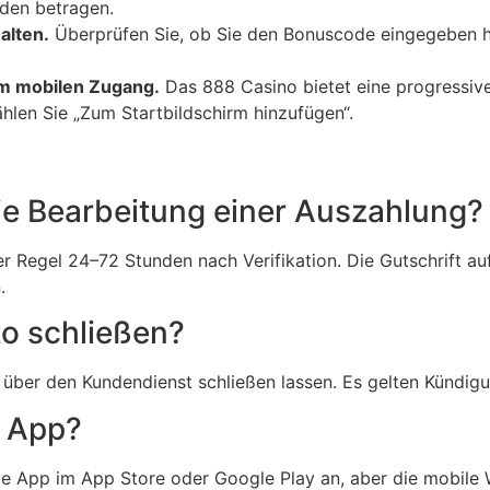
den betragen.
alten.
Überprüfen Sie, ob Sie den Bonuscode eingegeben ha
em mobilen Zugang.
Das 888 Casino bietet eine progressiv
len Sie „Zum Startbildschirm hinzufügen“.
ie Bearbeitung einer Auszahlung?
er Regel 24–72 Stunden nach Verifikation. Die Gutschrift a
.
o schließen?
t über den Kundendienst schließen lassen. Es gelten Kündigu
e App?
e App im App Store oder Google Play an, aber die mobile We