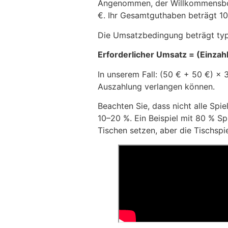
Angenommen, der Willkommensbonu
€. Ihr Gesamtguthaben beträgt 10
Die Umsatzbedingung beträgt typi
Erforderlicher Umsatz = (Einza
In unserem Fall: (50 € + 50 €) × 
Auszahlung verlangen können.
Beachten Sie, dass nicht alle Spi
10–20 %. Ein Beispiel mit 80 % S
Tischen setzen, aber die Tischspi