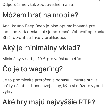
Odporúčame však zodpovedné hranie.
Môžem hrať na mobile?
Áno, kasíno Beep Beep je plne optimalizované pre
mobilné zariadenia – nie je potrebné sťahovať aplikáciu.
Stačí otvoriť stránku v prehliadači.
Aký je minimálny vklad?
Minimálny vklad je 10 € pre väčšinu metód.
Čo je to wagering?
Je to podmienka pretočenia bonusu – musíte staviť
určitý násobok bonusovej sumy, kým si môžete vybrať
výhry.
Aké hry majú najvyššie RTP?