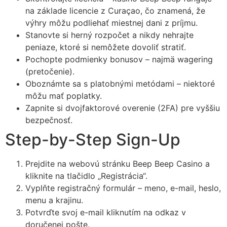
na základe licencie z Curaçao, čo znamená, že
výhry môžu podliehať miestnej dani z príjmu.
Stanovte si herný rozpočet a nikdy nehrajte
peniaze, ktoré si nemôžete dovoliť stratiť.
Pochopte podmienky bonusov – najmä wagering
(pretočenie).
Oboznámte sa s platobnými metódami – niektoré
môžu mať poplatky.
Zapnite si dvojfaktorové overenie (2FA) pre vyššiu
bezpečnosť.
Step-by-Step Sign-Up
Prejdite na webovú stránku Beep Beep Casino a
kliknite na tlačidlo „Registrácia“.
Vyplňte registračný formulár – meno, e-mail, heslo,
menu a krajinu.
Potvrďte svoj e-mail kliknutím na odkaz v
doručenej pošte.