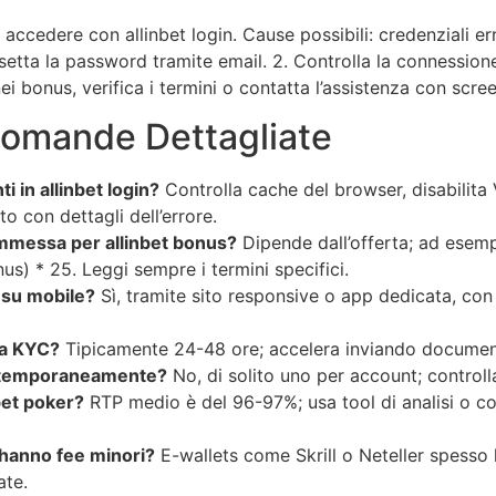
accedere con allinbet login. Cause possibili: credenziali e
setta la password tramite email. 2. Controlla la connessione
ei bonus, verifica i termini o contatta l’assistenza con scre
Domande Dettagliate
i in allinbet login?
Controlla cache del browser, disabilita
o con dettagli dell’errore.
commessa per allinbet bonus?
Dipende dall’offerta; ad esem
us) * 25. Leggi sempre i termini specifici.
e su mobile?
Sì, tramite sito responsive o app dedicata, con
ca KYC?
Tipicamente 24-48 ore; accelera inviando documenti
ntemporaneamente?
No, di solito uno per account; controlla 
bet poker?
RTP medio è del 96-97%; usa tool di analisi o con
hanno fee minori?
E-wallets come Skrill o Neteller spesso 
ate.