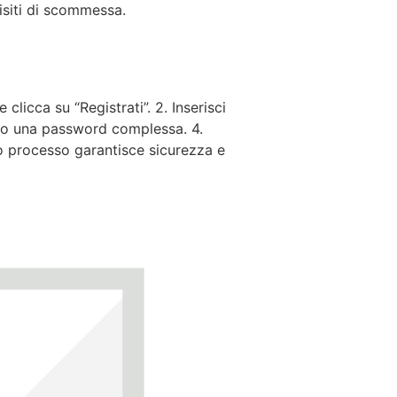
isiti di scommessa.
e clicca su “Registrati”. 2. Inserisci
ando una password complessa. 4.
o processo garantisce sicurezza e