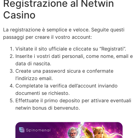
Registrazione al Netwin
Casino
La registrazione è semplice e veloce. Seguite questi
passaggi per creare il vostro account:
Visitate il sito ufficiale e cliccate su “Registrati”.
Inserite i vostri dati personali, come nome, email e
data di nascita.
Create una password sicura e confermate
l’indirizzo email.
Completate la verifica dell’account inviando
documenti se richiesto.
Effettuate il primo deposito per attivare eventuali
netwin bonus di benvenuto.