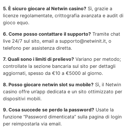
5. È sicuro giocare al Netwin casino?
Sì, grazie a
licenze regolamentate, crittografia avanzata e audit di
gioco equo.
6. Come posso contattare il supporto?
Tramite chat
live 24/7 sul sito, email a supporto@netwinit.it, o
telefono per assistenza diretta.
7. Quali sono i limiti di prelievo?
Variano per metodo;
controllate la sezione bancaria sul sito per dettagli
aggiornati, spesso da €10 a €5000 al giorno.
8. Posso giocare netwin slot su mobile?
Sì, il Netwin
casino offre un’app dedicata e un sito ottimizzato per
dispositivi mobili.
9. Cosa succede se perdo la password?
Usate la
funzione “Password dimenticata” sulla pagina di login
per reimpostarla via email.