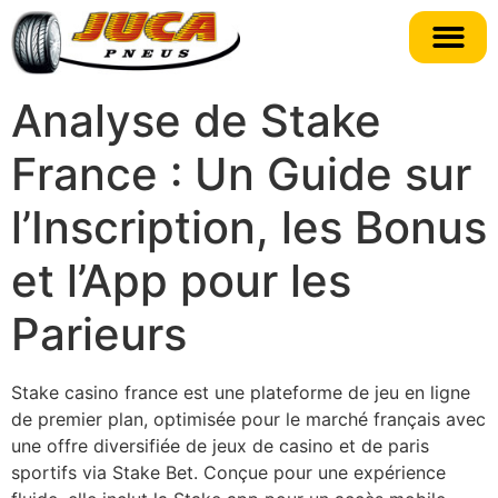
Analyse de Stake
France : Un Guide sur
l’Inscription, les Bonus
et l’App pour les
Parieurs
Stake casino france est une plateforme de jeu en ligne
de premier plan, optimisée pour le marché français avec
une offre diversifiée de jeux de casino et de paris
sportifs via Stake Bet. Conçue pour une expérience