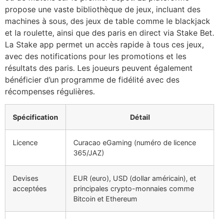
propose une vaste bibliothèque de jeux, incluant des
machines à sous, des jeux de table comme le blackjack
et la roulette, ainsi que des paris en direct via Stake Bet.
La Stake app permet un accès rapide à tous ces jeux,
avec des notifications pour les promotions et les
résultats des paris. Les joueurs peuvent également
bénéficier d’un programme de fidélité avec des
récompenses régulières.
Spécification
Détail
Licence
Curacao eGaming (numéro de licence
365/JAZ)
Devises
EUR (euro), USD (dollar américain), et
acceptées
principales crypto-monnaies comme
Bitcoin et Ethereum