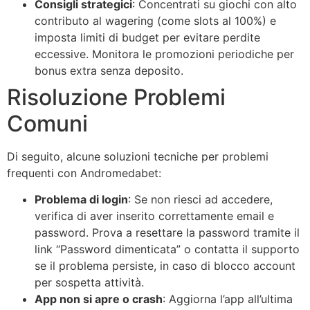
Consigli strategici
: Concentrati su giochi con alto
contributo al wagering (come slots al 100%) e
imposta limiti di budget per evitare perdite
eccessive. Monitora le promozioni periodiche per
bonus extra senza deposito.
Risoluzione Problemi
Comuni
Di seguito, alcune soluzioni tecniche per problemi
frequenti con Andromedabet:
Problema di login
: Se non riesci ad accedere,
verifica di aver inserito correttamente email e
password. Prova a resettare la password tramite il
link “Password dimenticata” o contatta il supporto
se il problema persiste, in caso di blocco account
per sospetta attività.
App non si apre o crash
: Aggiorna l’app all’ultima