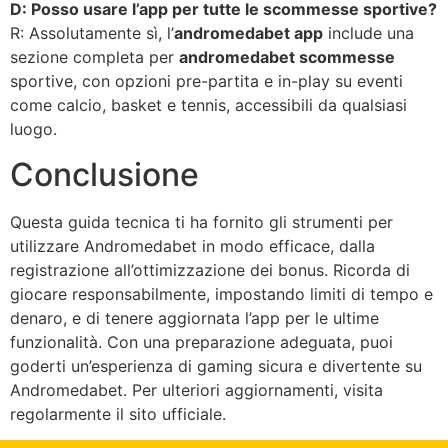
D: Posso usare l’app per tutte le scommesse sportive?
R: Assolutamente sì, l’
andromedabet app
include una
sezione completa per
andromedabet scommesse
sportive, con opzioni pre-partita e in-play su eventi
come calcio, basket e tennis, accessibili da qualsiasi
luogo.
Conclusione
Questa guida tecnica ti ha fornito gli strumenti per
utilizzare Andromedabet in modo efficace, dalla
registrazione all’ottimizzazione dei bonus. Ricorda di
giocare responsabilmente, impostando limiti di tempo e
denaro, e di tenere aggiornata l’app per le ultime
funzionalità. Con una preparazione adeguata, puoi
goderti un’esperienza di gaming sicura e divertente su
Andromedabet. Per ulteriori aggiornamenti, visita
regolarmente il sito ufficiale.