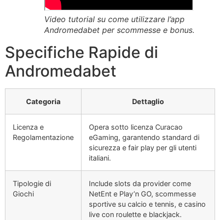
Video tutorial su come utilizzare l’app
Andromedabet per scommesse e bonus.
Specifiche Rapide di
Andromedabet
Categoria
Dettaglio
Licenza e
Opera sotto licenza Curacao
Regolamentazione
eGaming, garantendo standard di
sicurezza e fair play per gli utenti
italiani.
Tipologie di
Include slots da provider come
Giochi
NetEnt e Play’n GO, scommesse
sportive su calcio e tennis, e casino
live con roulette e blackjack.