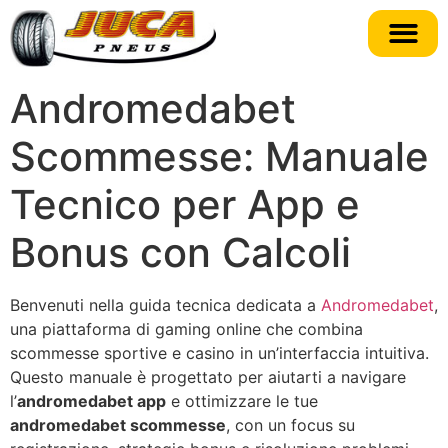
Andromedabet
Scommesse: Manuale
Tecnico per App e
Bonus con Calcoli
Benvenuti nella guida tecnica dedicata a
Andromedabet
,
una piattaforma di gaming online che combina
scommesse sportive e casino in un’interfaccia intuitiva.
Questo manuale è progettato per aiutarti a navigare
l’
andromedabet app
e ottimizzare le tue
andromedabet scommesse
, con un focus su