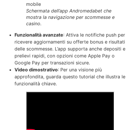
Schermata dell’app Andromedabet che
mostra la navigazione per scommesse e
casino.
Funzionalità avanzate
: Attiva le notifiche push per
ricevere aggiornamenti su offerte bonus e risultati
delle scommesse. L’app supporta anche depositi e
prelievi rapidi, con opzioni come Apple Pay o
Google Pay per transazioni sicure.
Video dimostrativo
: Per una visione più
approfondita, guarda questo tutorial che illustra le
funzionalità chiave.