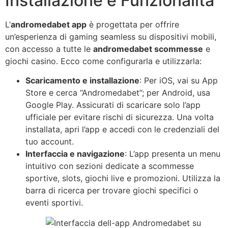
Installazione e Funzionalità
L’
andromedabet app
è progettata per offrire
un’esperienza di gaming seamless su dispositivi mobili,
con accesso a tutte le
andromedabet scommesse
e
giochi casino. Ecco come configurarla e utilizzarla:
Scaricamento e installazione
: Per iOS, vai su App
Store e cerca “Andromedabet”; per Android, usa
Google Play. Assicurati di scaricare solo l’app
ufficiale per evitare rischi di sicurezza. Una volta
installata, apri l’app e accedi con le credenziali del
tuo account.
Interfaccia e navigazione
: L’app presenta un menu
intuitivo con sezioni dedicate a scommesse
sportive, slots, giochi live e promozioni. Utilizza la
barra di ricerca per trovare giochi specifici o
eventi sportivi.