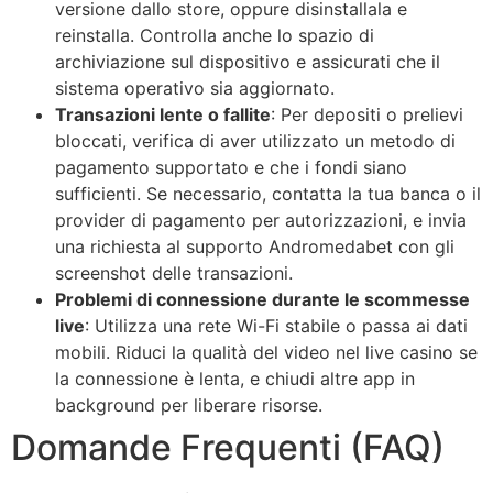
versione dallo store, oppure disinstallala e
reinstalla. Controlla anche lo spazio di
archiviazione sul dispositivo e assicurati che il
sistema operativo sia aggiornato.
Transazioni lente o fallite
: Per depositi o prelievi
bloccati, verifica di aver utilizzato un metodo di
pagamento supportato e che i fondi siano
sufficienti. Se necessario, contatta la tua banca o il
provider di pagamento per autorizzazioni, e invia
una richiesta al supporto Andromedabet con gli
screenshot delle transazioni.
Problemi di connessione durante le scommesse
live
: Utilizza una rete Wi-Fi stabile o passa ai dati
mobili. Riduci la qualità del video nel live casino se
la connessione è lenta, e chiudi altre app in
background per liberare risorse.
Domande Frequenti (FAQ)