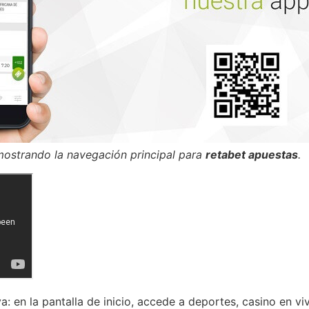
mostrando la navegación principal para
retabet apuestas
.
va: en la pantalla de inicio, accede a deportes, casino en v