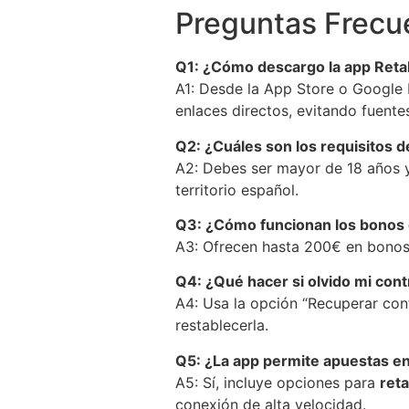
Preguntas Frecu
Q1: ¿Cómo descargo la app Reta
A1: Desde la App Store o Google Pl
enlaces directos, evitando fuentes
Q2: ¿Cuáles son los requisitos d
A2: Debes ser mayor de 18 años y
territorio español.
Q3: ¿Cómo funcionan los bonos de
A3: Ofrecen hasta 200€ en bonos 
Q4: ¿Qué hacer si olvido mi cont
A4: Usa la opción “Recuperar contr
restablecerla.
Q5: ¿La app permite apuestas en
A5: Sí, incluye opciones para
ret
conexión de alta velocidad.