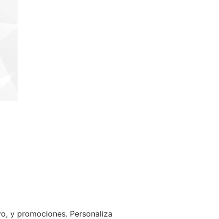
ivo, y promociones. Personaliza