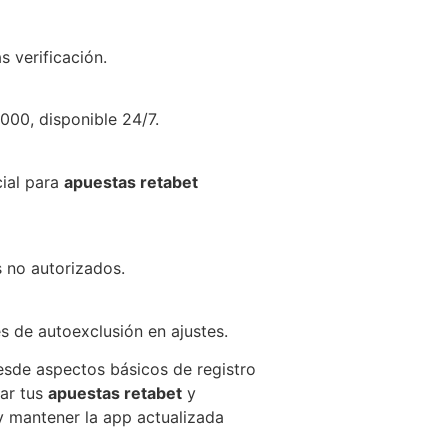
 verificación.
000, disponible 24/7.
cial para
apuestas retabet
s no autorizados.
es de autoexclusión en ajustes.
esde aspectos básicos de registro
zar tus
apuestas retabet
y
y mantener la app actualizada