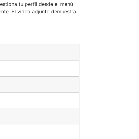
gestiona tu perfil desde el menú
mente. El video adjunto demuestra
.