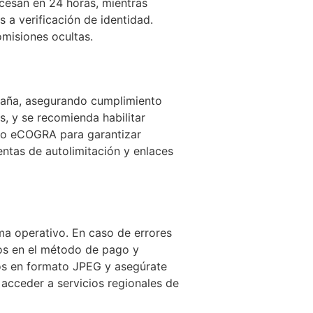
rocesan en 24 horas, mientras
 a verificación de identidad.
omisiones ocultas.
paña, asegurando cumplimiento
, y se recomienda habilitar
omo eCOGRA para garantizar
entas de autolimitación y enlaces
tema operativo. En caso de errores
ndos en el método de pago y
os en formato JPEG y asegúrate
 acceder a servicios regionales de