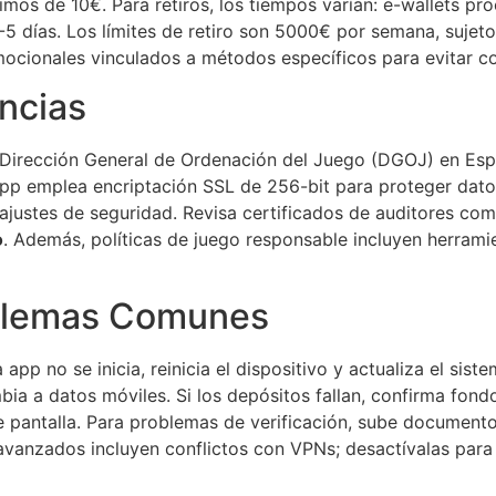
nimos de 10€. Para retiros, los tiempos varían: e-wallets p
-5 días. Los límites de retiro son 5000€ por semana, sujetos
mocionales vinculados a métodos específicos para evitar c
ncias
a Dirección General de Ordenación del Juego (DGOJ) en Es
app emplea encriptación SSL de 256-bit para proteger datos
 ajustes de seguridad. Revisa certificados de auditores c
o
. Además, políticas de juego responsable incluyen herrami
oblemas Comunes
 app no se inicia, reinicia el dispositivo y actualiza el sis
mbia a datos móviles. Si los depósitos fallan, confirma fo
 pantalla. Para problemas de verificación, sube document
avanzados incluyen conflictos con VPNs; desactívalas para