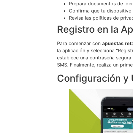
Prepara documentos de ident
Confirma que tu dispositivo 
Revisa las políticas de priv
Registro en la A
Para comenzar con
apuestas ret
la aplicación y selecciona “Regis
establece una contraseña segura y
SMS. Finalmente, realiza un prim
Configuración y 