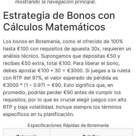
mostrando la navegación principal.
Estrategia de Bonos con
Cálculos Matemáticos
Los bonos en Botemania, como el ofrecido de 100%
hasta €100 con requisitos de apuesta 30x, requieren un
análisis técnico. Supongamos que depositas €50 y
recibes €50 extra, total €100. Para liberar el bono,
debes apostar €100 * 30 = €3000. Si juegas a la ruleta
con RTP del 97%, el valor esperado de pérdida es
€3000 * (1 – 0.97) = €90. Esto significa que, en
promedio, podrías perder €90 antes de cumplir los
requisitos, por lo que es crucial elegir juegos con alto
RTP y baja volatilidad. Incluye siempre los términos
específicos en tu planificación.
Especificaciones Rápidas de Botemania