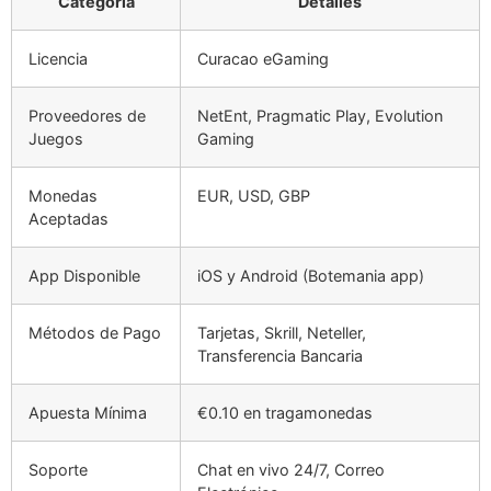
Categoría
Detalles
Licencia
Curacao eGaming
Proveedores de
NetEnt, Pragmatic Play, Evolution
Juegos
Gaming
Monedas
EUR, USD, GBP
Aceptadas
App Disponible
iOS y Android (Botemania app)
Métodos de Pago
Tarjetas, Skrill, Neteller,
Transferencia Bancaria
Apuesta Mínima
€0.10 en tragamonedas
Soporte
Chat en vivo 24/7, Correo