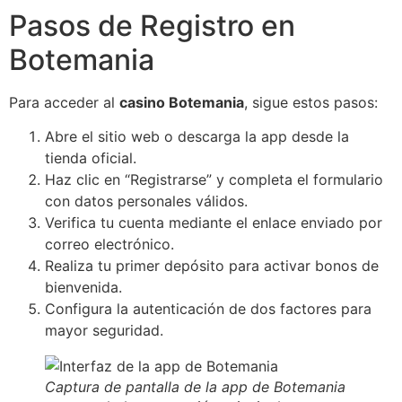
Pasos de Registro en
Botemania
Para acceder al
casino Botemania
, sigue estos pasos:
Abre el sitio web o descarga la app desde la
tienda oficial.
Haz clic en “Registrarse” y completa el formulario
con datos personales válidos.
Verifica tu cuenta mediante el enlace enviado por
correo electrónico.
Realiza tu primer depósito para activar bonos de
bienvenida.
Configura la autenticación de dos factores para
mayor seguridad.
Captura de pantalla de la app de Botemania