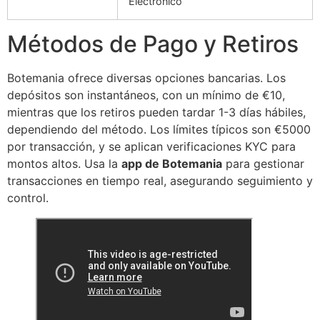
Electrónico
Métodos de Pago y Retiros
Botemania ofrece diversas opciones bancarias. Los
depósitos son instantáneos, con un mínimo de €10,
mientras que los retiros pueden tardar 1-3 días hábiles,
dependiendo del método. Los límites típicos son €5000
por transacción, y se aplican verificaciones KYC para
montos altos. Usa la
app de Botemania
para gestionar
transacciones en tiempo real, asegurando seguimiento y
control.