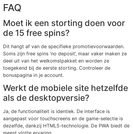
FAQ
Moet ik een storting doen voor
de 15 free spins?
Dit hangt af van de specifieke promotievoorwaarden.
Soms zijn free spins ‘no deposit’, maar vaker maken ze
deel uit van het welkomstpakket en worden ze
toegekend bij de eerste storting. Controleer de
bonuspagina in je account.
Werkt de mobiele site hetzelfde
als de desktopversie?
Ja, de functionaliteit is identiek. De interface is
aangepast voor touchscreens en de game-selectie is
dezelfde, dankzij HTML5-technologie. De PWA biedt de
meest vlotte ervaring.