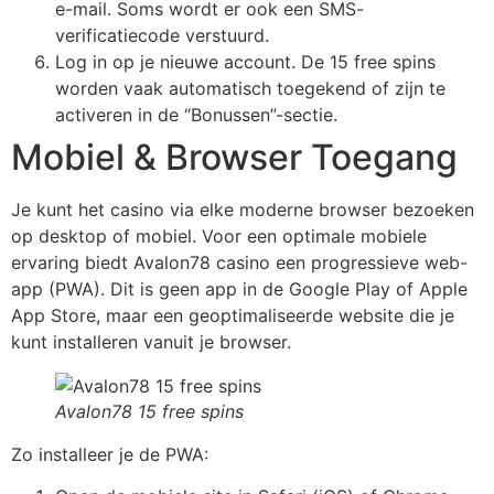
e-mail. Soms wordt er ook een SMS-
verificatiecode verstuurd.
Log in op je nieuwe account. De 15 free spins
worden vaak automatisch toegekend of zijn te
activeren in de “Bonussen”-sectie.
Mobiel & Browser Toegang
Je kunt het casino via elke moderne browser bezoeken
op desktop of mobiel. Voor een optimale mobiele
ervaring biedt Avalon78 casino een progressieve web-
app (PWA). Dit is geen app in de Google Play of Apple
App Store, maar een geoptimaliseerde website die je
kunt installeren vanuit je browser.
Avalon78 15 free spins
Zo installeer je de PWA: