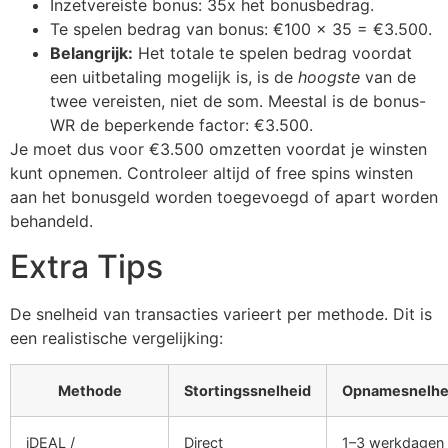
Inzetvereiste bonus: 35x het bonusbedrag.
Te spelen bedrag van bonus: €100 x 35 = €3.500.
Belangrijk:
Het totale te spelen bedrag voordat
een uitbetaling mogelijk is, is de
hoogste
van de
twee vereisten, niet de som. Meestal is de bonus-
WR de beperkende factor: €3.500.
Je moet dus voor €3.500 omzetten voordat je winsten
kunt opnemen. Controleer altijd of free spins winsten
aan het bonusgeld worden toegevoegd of apart worden
behandeld.
Extra Tips
De snelheid van transacties varieert per methode. Dit is
een realistische vergelijking:
Methode
Stortingssnelheid
Opnamesnelhe
iDEAL /
Direct
1–3 werkdagen