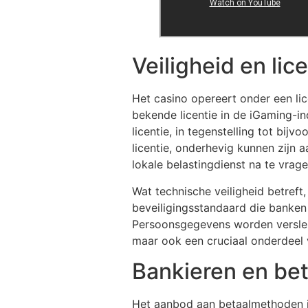
Veiligheid en lic
Het casino opereert onder een lic
bekende licentie in de iGaming-in
licentie, in tegenstelling tot bi
licentie, onderhevig kunnen zijn 
lokale belastingdienst na te vrage
Wat technische veiligheid betreft
beveiligingsstandaard die banken 
Persoonsgegevens worden versleut
maar ook een cruciaal onderdeel
Bankieren en bet
Het aanbod aan betaalmethoden is