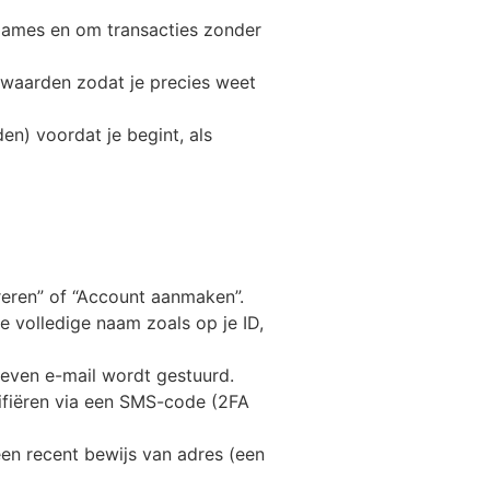
o games en om transacties zonder
rwaarden zodat je precies weet
den) voordat je begint, als
treren” of “Account aanmaken”.
e volledige naam zoals op je ID,
egeven e-mail wordt gestuurd.
ifiëren via een SMS-code (2FA
een recent bewijs van adres (een