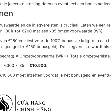
un je je eerste storting doen en eventueel een bonus activer
enen
uswaarde en de inlegvereisten is cruciaal. Laten we een re
an 100% tot €200 met een x35 omzetvoorwaarde (WR).
g van €150 en kiest voor de 100% bonus. Je krijgt dan een b
eigen geld + €150 bonusgeld). De inlegvereiste wordt als 
sbedrag) × Omzetvoorwaarde (WR) = Totale omzetvereiste.
 = €300 × 35 =
€10.500
.
r €10.500 moet inzetten voordat je het bonusgeld en event