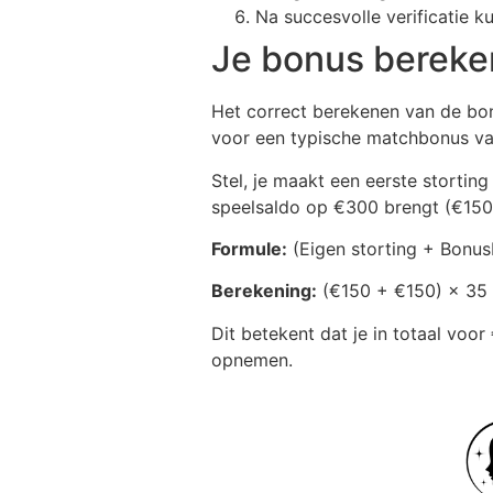
Na succesvolle verificatie k
Je bonus berek
Het correct berekenen van de bon
voor een typische matchbonus v
Stel, je maakt een eerste stortin
speelsaldo op €300 brengt (€150 
Formule:
(Eigen storting + Bonu
Berekening:
(€150 + €150) × 35
Dit betekent dat je in totaal voo
opnemen.