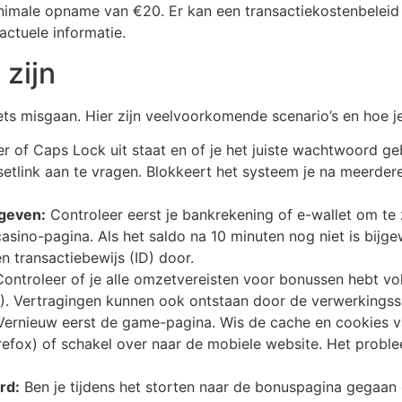
male opname van €20. Er kan een transactiekostenbeleid v
actuele informatie.
 zijn
ts misgaan. Hier zijn veelvoorkomende scenario’s en hoe j
r of Caps Lock uit staat en of je het juiste wachtwoord g
setlink aan te vragen. Blokkeert het systeem je na meerde
egeven:
Controleer eerst je bankrekening of e-wallet om te z
asino-pagina. Als het saldo na 10 minuten nog niet is bij
n transactiebewijs (ID) door.
ontroleer of je alle omzetvereisten voor bonussen hebt vol
YC). Vertragingen kunnen ook ontstaan door de verwerkings
ernieuw eerst de game-pagina. Wis de cache en cookies v
efox) of schakel over naar de mobiele website. Het probl
rd:
Ben je tijdens het storten naar de bonuspagina gegaan 