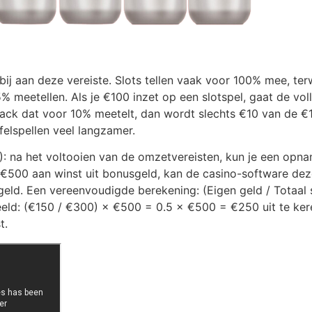
bij aan deze vereiste. Slots tellen vaak voor 100% mee, terw
% meetellen. Als je €100 inzet op een slotspel, gaat de vo
kjack dat voor 10% meetelt, dan wordt slechts €10 van de €
felspellen veel langzamer.
: na het voltooien van de omzetvereisten, kun je een opnam
€500 aan winst uit bonusgeld, kan de casino-software dez
geld. Een vereenvoudigde berekening: (Eigen geld / Totaal 
eeld: (€150 / €300) × €500 = 0.5 × €500 = €250 uit te ker
t.