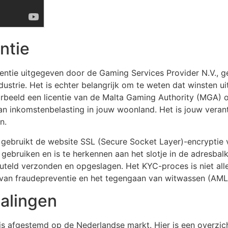
entie
entie uitgegeven door de Gaming Services Provider N.V., ge
dustrie. Het is echter belangrijk om te weten dat winsten u
jvoorbeeld een licentie van de Malta Gaming Authority (MGA)
aan inkomstenbelasting in jouw woonland. Het is jouw verant
n.
, gebruikt de website SSL (Secure Socket Layer)-encryptie v
gebruiken en is te herkennen aan het slotje in de adresbalk
eld verzonden en opgeslagen. Het KYC-proces is niet allee
 van fraudepreventie en het tegengaan van witwassen (AML
alingen
 afgestemd op de Nederlandse markt. Hier is een overzich