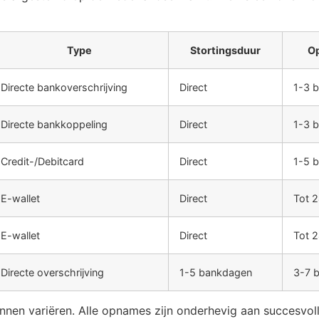
Type
Stortingsduur
O
Directe bankoverschrijving
Direct
1-3 
Directe bankkoppeling
Direct
1-3 
Credit-/Debitcard
Direct
1-5 
E-wallet
Direct
Tot 2
E-wallet
Direct
Tot 2
Directe overschrijving
1-5 bankdagen
3-7 
nnen variëren. Alle opnames zijn onderhevig aan succesvoll