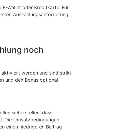
 E-Wallet oder Kreditkarte. Für
ersten Auszahlungsanforderung
ahlung noch
ktiviert werden und sind strikt
üfen und den Bonus optional
len sicherstellen, dass
ird. Die Umsatzbedingungen
en einen niedrigeren Beitrag