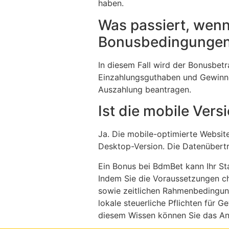
haben.
Was passiert, wenn
Bonusbedingungen 
In diesem Fall wird der Bonusbetr
Einzahlungsguthaben und Gewinne
Auszahlung beantragen.
Ist die mobile Vers
Ja. Die mobile-optimierte Websit
Desktop-Version. Die Datenübertra
Ein Bonus bei BdmBet kann Ihr Sta
Indem Sie die Voraussetzungen ch
sowie zeitlichen Rahmenbedingunge
lokale steuerliche Pflichten für 
diesem Wissen können Sie das Ang