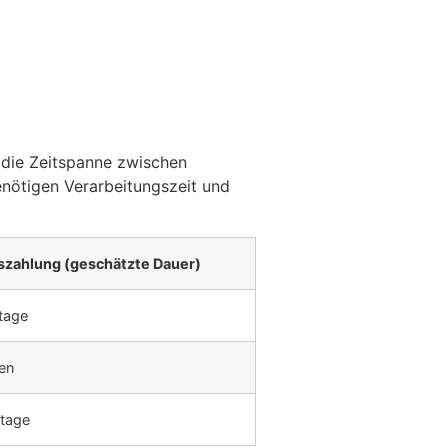
t die Zeitspanne zwischen
enötigen Verarbeitungszeit und
zahlung (geschätzte Dauer)
tage
en
tage