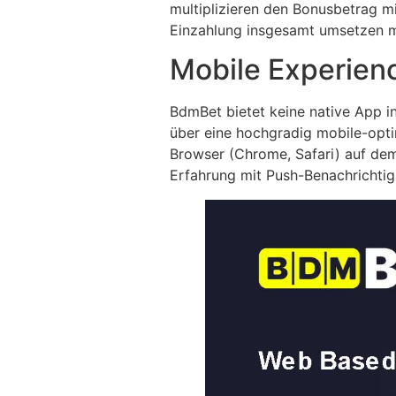
multiplizieren den Bonusbetrag m
Einzahlung insgesamt umsetzen m
Mobile Experien
BdmBet bietet keine native App i
über eine hochgradig mobile-opt
Browser (Chrome, Safari) auf dem
Erfahrung mit Push-Benachrichti