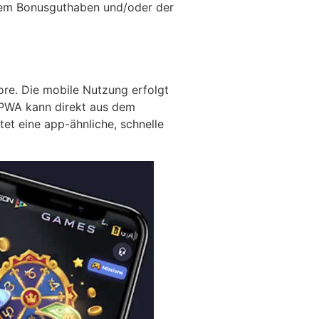
t dem Bonusguthaben und/oder der
ore. Die mobile Nutzung erfolgt
 PWA kann direkt aus dem
et eine app-ähnliche, schnelle