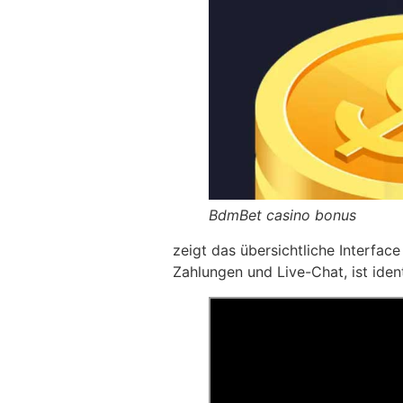
BdmBet casino bonus
zeigt das übersichtliche Interfac
Zahlungen und Live-Chat, ist iden