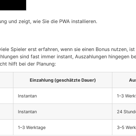
ng und zeigt, wie Sie die PWA installieren.
viele Spieler erst erfahren, wenn sie einen Bonus nutzen, is
hlungen sind fast immer instant, Auszahlungen hingegen b
cht hilft bei der Planung:
Einzahlung (geschätzte Dauer)
Aus
Instantan
1–3 Werk
Instantan
24 Stund
1–3 Werktage
3–5 Werk