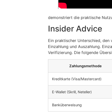
demonstriert die praktische Nutzu
Insider Advice
Ein praktischer Unterschied, den 
Einzahlung und Auszahlung. Einza
Verifizierung. Die folgende Übersi
Zahlungsmethode
Kreditkarte (Visa/Mastercard)
E-Wallet (Skrill, Neteller)
Banküberweisung