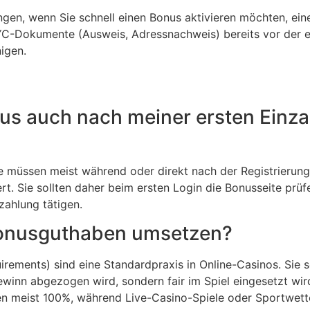
ngen, wenn Sie schnell einen Bonus aktivieren möchten, eine
KYC-Dokumente (Ausweis, Adressnachweis) bereits vor der 
igen.
us auch nach meiner ersten Einz
üssen meist während oder direkt nach der Registrierung a
iert. Sie sollten daher beim ersten Login die Bonusseite pr
nzahlung tätigen.
onusguthaben umsetzen?
ments) sind eine Standardpraxis in Online-Casinos. Sie sol
ewinn abgezogen wird, sondern fair im Spiel eingesetzt w
agen meist 100%, während Live-Casino-Spiele oder Sportwett