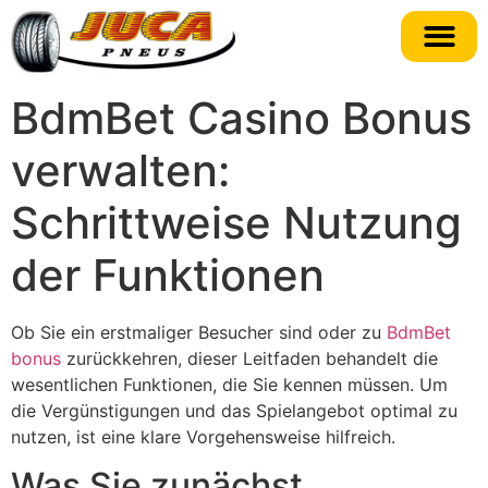
BdmBet Casino Bonus
verwalten:
Schrittweise Nutzung
der Funktionen
Ob Sie ein erstmaliger Besucher sind oder zu
BdmBet
bonus
zurückkehren, dieser Leitfaden behandelt die
wesentlichen Funktionen, die Sie kennen müssen. Um
die Vergünstigungen und das Spielangebot optimal zu
nutzen, ist eine klare Vorgehensweise hilfreich.
Was Sie zunächst