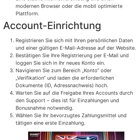
modernen Browser oder die mobil optimierte
Plattform.
Account-Einrichtung
Registrieren Sie sich mit Ihren persönlichen Daten
und einer gültigen E-Mail-Adresse auf der Website.
Bestätigen Sie Ihre Registrierung per E-Mail und
loggen Sie sich in Ihr neues Konto ein.
Navigieren Sie zum Bereich „Konto“ oder
„Verifikation“ und laden die erforderlichen
Dokumente (ID, Adressnachweis) hoch.
Warten Sie auf die Freigabe Ihres Accounts durch
den Support – dies ist für Einzahlungen und
Bonusnahme notwendig.
Wählen Sie Ihr bevorzugtes Zahlungsmittel und
tätigen eine erste Einzahlung.