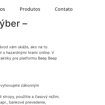
ços
Produtos
Contato
ýber –
ávod vám ukáže, ako na to.
st s hazardnými hrami online. V
raktiky pre platformu Beep Beep
e vyhovujete zákonným
 stropy, použitie a časový režim.
apr., bankové prevedenie,