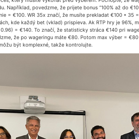
roces, který musíte vykonat pred výberem. Pochopte, že wa
du. Například, povedzme, že prijete bonus “100% až do €1
nie = €100. WR 35x značí, že musíte prekladat €100 * 35 
ách, kde každý bet (vklad) prispieva. Ak RTP hry je 96%, m
0.96) = €140. To značí, že statisticky stráca €140 pri wag
dzme, že po wageringu máte €80. Potom max výber = €80 
môžu být komplexné, takže kontrolujte.