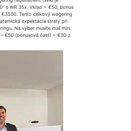
gering requirement (WR) je
00” s WR 35x. Vklad = €50, bonus
= €3500. Tento celkový wagering
atemická expektácia straty pri
eringu. Na výber musíte mať min.
– €50 (bonusová časť) = €30 z