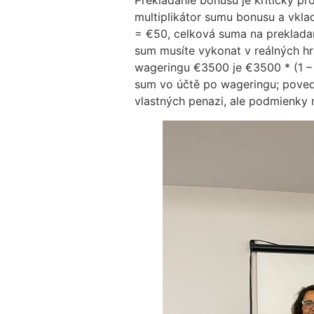
Prekladanie bonusu je kritický p
multiplikátor sumu bonusu a vkla
= €50, celková suma na preklada
sum musíte vykonat v reálných hr
wageringu €3500 je €3500 * (1 – 
sum vo účtě po wageringu; pove
vlastných penazi, ale podmienky 