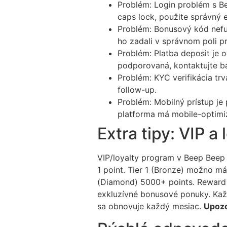
Problém: Login problém s B
caps lock, použite správný e
Problém: Bonusový kód nefun
ho zadali v správnom poli p
Problém: Platba deposit je 
podporovaná, kontaktujte ba
Problém: KYC verifikácia trvá
follow-up.
Problém: Mobilný prístup je
platforma má mobile-optimi
Extra tipy: VIP a
VIP/loyalty program v Beep Beep C
1 point. Tier 1 (Bronze) možno má
(Diamond) 5000+ points. Reward t
exkluzívné bonusové ponuky. Každ
sa obnovuje každý mesiac.
Upozo