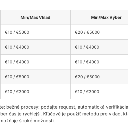
Min/Max Vklad
Min/Max Výber
€10 / €5000
€20 / €5000
€10 / €4000
€10 / €4000
€10 / €4000
€10 / €4000
€10 / €5000
€20 / €5000
€10 / €3000
€10 / €3000
čte; bežné procesy: podajte request, automatická verifikác
výber čas je rychlejší. Kľúčové je použiť metodu pre vklad, 
možňuje široké možnosti.