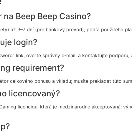
e
r na Beep Beep Casino?
lety) až 3–7 dní (pre bankový prevod), podľa použitého pla
uje login?
word” link, overte správny e-mail, a kontaktujte podporu, 
ing requirement?
kátor celkového bonusu a vkladu; musíte prekladat túto su
no licencovaný?
Gaming licenciou, která je medzinárodne akceptovaná; vý
pp?