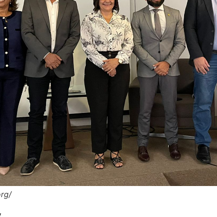
rg/
y