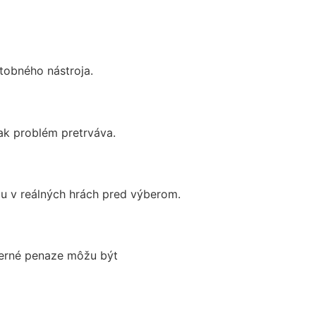
tobného nástroja.
ak problém pretrváva.
mu v reálných hrách pred výberom.
herné penaze môžu být