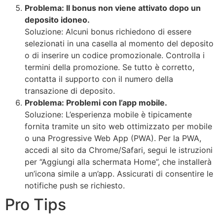
Problema: Il bonus non viene attivato dopo un
deposito idoneo.
Soluzione: Alcuni bonus richiedono di essere
selezionati in una casella al momento del deposito
o di inserire un codice promozionale. Controlla i
termini della promozione. Se tutto è corretto,
contatta il supporto con il numero della
transazione di deposito.
Problema: Problemi con l’app mobile.
Soluzione: L’esperienza mobile è tipicamente
fornita tramite un sito web ottimizzato per mobile
o una Progressive Web App (PWA). Per la PWA,
accedi al sito da Chrome/Safari, segui le istruzioni
per “Aggiungi alla schermata Home”, che installerà
un’icona simile a un’app. Assicurati di consentire le
notifiche push se richiesto.
Pro Tips