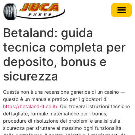
Betaland: guida
tecnica completa per
deposito, bonus e
sicurezza
Questa non è una recensione generica di un casino —
questo è un manuale pratico per i giocatori di
https://betaland-it.co.it/
. Qui troverai istruzioni tecniche
dettagliate, formule matematiche per i bonus,
procedure di risoluzione dei problemi e analisi sulla
sicurezza per sfruttare al massimo ogni funzionalità