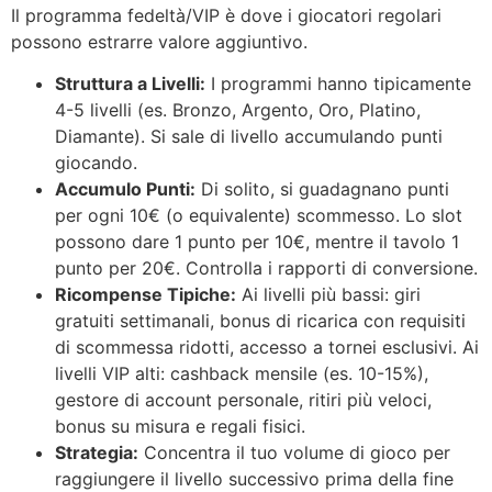
Il programma fedeltà/VIP è dove i giocatori regolari
possono estrarre valore aggiuntivo.
Struttura a Livelli:
I programmi hanno tipicamente
4-5 livelli (es. Bronzo, Argento, Oro, Platino,
Diamante). Si sale di livello accumulando punti
giocando.
Accumulo Punti:
Di solito, si guadagnano punti
per ogni 10€ (o equivalente) scommesso. Lo slot
possono dare 1 punto per 10€, mentre il tavolo 1
punto per 20€. Controlla i rapporti di conversione.
Ricompense Tipiche:
Ai livelli più bassi: giri
gratuiti settimanali, bonus di ricarica con requisiti
di scommessa ridotti, accesso a tornei esclusivi. Ai
livelli VIP alti: cashback mensile (es. 10-15%),
gestore di account personale, ritiri più veloci,
bonus su misura e regali fisici.
Strategia:
Concentra il tuo volume di gioco per
raggiungere il livello successivo prima della fine