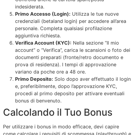
indesiderata.
Primo Accesso (Login):
Utilizza le tue nuove
credenziali (betaland login) per accedere all’area
personale. Completa qualsiasi profilazione
aggiuntiva richiesta.
Verifica Account (KYC):
Nella sezione “Il mio
account” o “Verifica”, carica le scansioni o foto dei
documenti preparati (fronte/retro documento e
prova di residenza). I tempi di approvazione
variano da poche ore a 48 ore.
Primo Deposito:
Solo dopo aver effettuato il login
e, preferibilmente, dopo l’approvazione KYC,
procedi al primo deposito per attivare eventuali
bonus di benvenuto.
Calcolando il Tuo Bonus
Per utilizzare i bonus in modo efficace, devi capire
come calcolare i requisiti di scommessa (playthrough) e