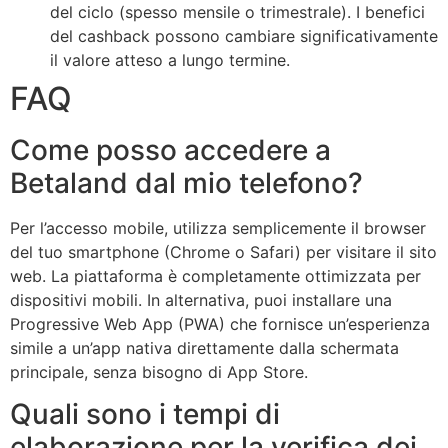
del ciclo (spesso mensile o trimestrale). I benefici
del cashback possono cambiare significativamente
il valore atteso a lungo termine.
FAQ
Come posso accedere a
Betaland dal mio telefono?
Per l’accesso mobile, utilizza semplicemente il browser
del tuo smartphone (Chrome o Safari) per visitare il sito
web. La piattaforma è completamente ottimizzata per
dispositivi mobili. In alternativa, puoi installare una
Progressive Web App (PWA) che fornisce un’esperienza
simile a un’app nativa direttamente dalla schermata
principale, senza bisogno di App Store.
Quali sono i tempi di
elaborazione per la verifica dei