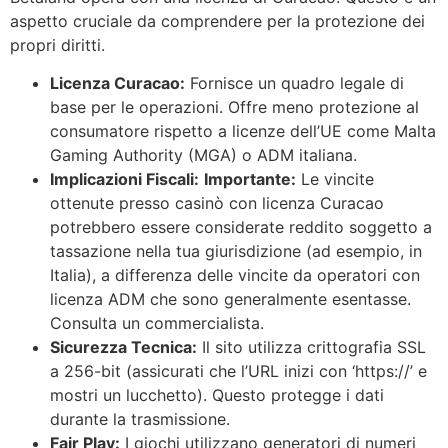
aspetto cruciale da comprendere per la protezione dei
propri diritti.
Licenza Curacao:
Fornisce un quadro legale di
base per le operazioni. Offre meno protezione al
consumatore rispetto a licenze dell’UE come Malta
Gaming Authority (MGA) o ADM italiana.
Implicazioni Fiscali:
Importante:
Le vincite
ottenute presso casinò con licenza Curacao
potrebbero essere considerate reddito soggetto a
tassazione nella tua giurisdizione (ad esempio, in
Italia), a differenza delle vincite da operatori con
licenza ADM che sono generalmente esentasse.
Consulta un commercialista.
Sicurezza Tecnica:
Il sito utilizza crittografia SSL
a 256-bit (assicurati che l’URL inizi con ‘https://’ e
mostri un lucchetto). Questo protegge i dati
durante la trasmissione.
Fair Play:
I giochi utilizzano generatori di numeri