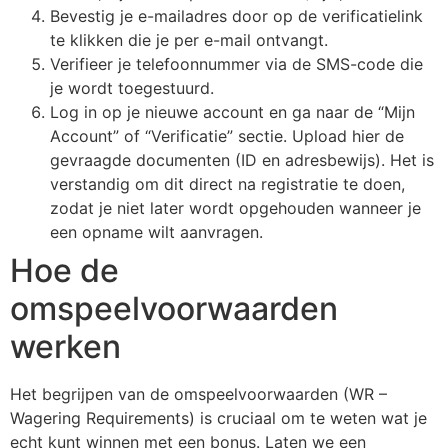
Bevestig je e-mailadres door op de verificatielink
te klikken die je per e-mail ontvangt.
Verifieer je telefoonnummer via de SMS-code die
je wordt toegestuurd.
Log in op je nieuwe account en ga naar de “Mijn
Account” of “Verificatie” sectie. Upload hier de
gevraagde documenten (ID en adresbewijs). Het is
verstandig om dit direct na registratie te doen,
zodat je niet later wordt opgehouden wanneer je
een opname wilt aanvragen.
Hoe de
omspeelvoorwaarden
werken
Het begrijpen van de omspeelvoorwaarden (WR –
Wagering Requirements) is cruciaal om te weten wat je
echt kunt winnen met een bonus. Laten we een