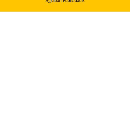
Agrabah Publicidade
.