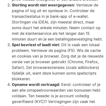
Storting wordt niet weergegeven:
Vernieuw de
pagina of log uit en opnieuw in. Controleer de
transactiestatus in je bank-app of e-wallet.
Stortingen via iDEAL zijn meestal direct, maar
soms duurt het enkele minuten. Neem contact op
met de klantenservice als het langer dan 15
minuten duurt en je een betalingsbevestiging hebt.
Spel bevriest of laadt niet:
Dit is vaak een lokaal
probleem. Vernieuw de pagina (F5). Wis de cache
en cookies van je browser. Zorg dat je de nieuwste
versie van je browser gebruikt (Chrome, Firefox,
Safari). Zet browserextensies (zoals adblockers)
tijdelijk uit, want deze kunnen soms spelscripts
blokkeren.
Opname wordt vertraagd:
Eerst: controleer of je
aan alle omspeelvoorwaarden van bonussen hebt
voldaan. Ten tweede: is je account volledig
geverifieerd (KYC)? Vertragingen zijn vaak het