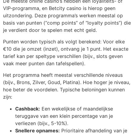
De meeste online casino’s hebben een loyaliteits- of
VIP-programma, en Betcity casino is hierop geen
uitzondering. Deze programma’s werken meestal op
basis van punten (“comp points” of “loyalty points”) die
je verdient door te spelen met echt geld.
Punten worden typisch als volgt berekend: Voor elke
€10 die je omzet (inzet), ontvang je 1 punt. Het exacte
tarief kan per speltype verschillen (bijv., slots geven
vaak meer punten dan tafelspellen).
Het programma heeft meestal verschillende niveaus
(bijv., Brons, Zilver, Goud, Platina). Hoe hoger je niveau,
hoe beter de voordelen. Typische beloningen kunnen
zijn:
Cashback:
Een wekelijkse of maandelijkse
teruggave van een klein percentage van je
verliezen (bijv., 5-10%).
Snellere opnames:
Prioritaire afhandeling van je