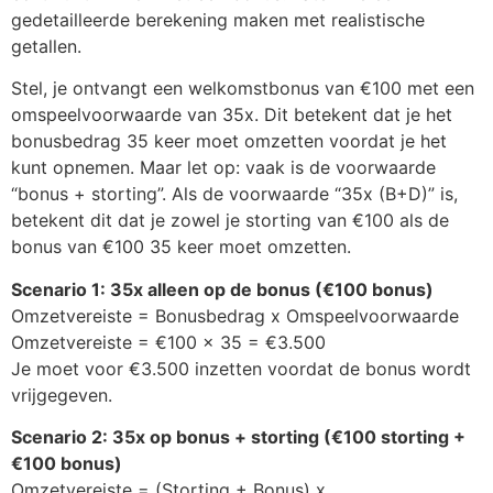
gedetailleerde berekening maken met realistische
getallen.
Stel, je ontvangt een welkomstbonus van €100 met een
omspeelvoorwaarde van 35x. Dit betekent dat je het
bonusbedrag 35 keer moet omzetten voordat je het
kunt opnemen. Maar let op: vaak is de voorwaarde
“bonus + storting”. Als de voorwaarde “35x (B+D)” is,
betekent dit dat je zowel je storting van €100 als de
bonus van €100 35 keer moet omzetten.
Scenario 1: 35x alleen op de bonus (€100 bonus)
Omzetvereiste = Bonusbedrag x Omspeelvoorwaarde
Omzetvereiste = €100 x 35 = €3.500
Je moet voor €3.500 inzetten voordat de bonus wordt
vrijgegeven.
Scenario 2: 35x op bonus + storting (€100 storting +
€100 bonus)
Omzetvereiste = (Storting + Bonus) x