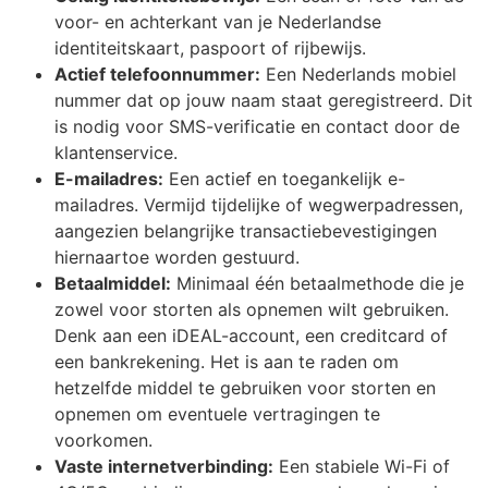
voor- en achterkant van je Nederlandse
identiteitskaart, paspoort of rijbewijs.
Actief telefoonnummer:
Een Nederlands mobiel
nummer dat op jouw naam staat geregistreerd. Dit
is nodig voor SMS-verificatie en contact door de
klantenservice.
E-mailadres:
Een actief en toegankelijk e-
mailadres. Vermijd tijdelijke of wegwerpadressen,
aangezien belangrijke transactiebevestigingen
hiernaartoe worden gestuurd.
Betaalmiddel:
Minimaal één betaalmethode die je
zowel voor storten als opnemen wilt gebruiken.
Denk aan een iDEAL-account, een creditcard of
een bankrekening. Het is aan te raden om
hetzelfde middel te gebruiken voor storten en
opnemen om eventuele vertragingen te
voorkomen.
Vaste internetverbinding:
Een stabiele Wi-Fi of