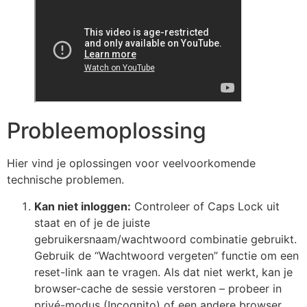
Probleemoplossing
Hier vind je oplossingen voor veelvoorkomende
technische problemen.
Kan niet inloggen:
Controleer of Caps Lock uit
staat en of je de juiste
gebruikersnaam/wachtwoord combinatie gebruikt.
Gebruik de “Wachtwoord vergeten” functie om een
reset-link aan te vragen. Als dat niet werkt, kan je
browser-cache de sessie verstoren – probeer in
privé-modus (Incognito) of een andere browser.