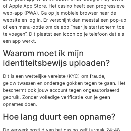
of Apple App Store. Het casino heeft een progressieve
web-app (PWA). Ga op je mobiele browser naar de
website en log in. Er verschijnt dan meestal een pop-up
of een menu-optie om de app “naar je startscherm toe
te voegen”. Dit plaatst een icoon op je telefoon dat als
een app werkt.
Waarom moet ik mijn
identiteitsbewijs uploaden?
Dit is een wettelijke vereiste (KYC) om fraude,
geldwitwassen en onderage gokken tegen te gaan. Het
beschermt ook jouw account tegen ongeautoriseerd
gebruik. Zonder volledige verificatie kun je geen
opnames doen.
Hoe lang duurt een opname?
De verwerkingstijd van het casino zelf is vaak 24-48