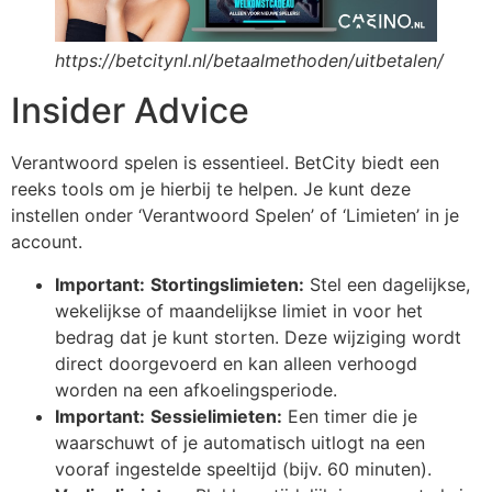
https://betcitynl.nl/betaalmethoden/uitbetalen/
Insider Advice
Verantwoord spelen is essentieel. BetCity biedt een
reeks tools om je hierbij te helpen. Je kunt deze
instellen onder ‘Verantwoord Spelen’ of ‘Limieten’ in je
account.
Important:
Stortingslimieten:
Stel een dagelijkse,
wekelijkse of maandelijkse limiet in voor het
bedrag dat je kunt storten. Deze wijziging wordt
direct doorgevoerd en kan alleen verhoogd
worden na een afkoelingsperiode.
Important:
Sessielimieten:
Een timer die je
waarschuwt of je automatisch uitlogt na een
vooraf ingestelde speeltijd (bijv. 60 minuten).