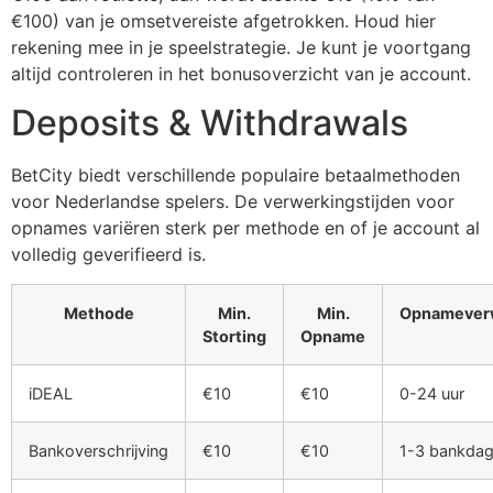
€100) van je omsetvereiste afgetrokken. Houd hier
rekening mee in je speelstrategie. Je kunt je voortgang
altijd controleren in het bonusoverzicht van je account.
Deposits & Withdrawals
BetCity biedt verschillende populaire betaalmethoden
voor Nederlandse spelers. De verwerkingstijden voor
opnames variëren sterk per methode en of je account al
volledig geverifieerd is.
Methode
Min.
Min.
Opnameverw
Storting
Opname
iDEAL
€10
€10
0-24 uur
Bankoverschrijving
€10
€10
1-3 bankda