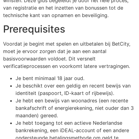
winsten. Deze gids begeleidt je door het hele proces,
van registratie en het inzetten van bonussen tot de
technische kant van opnamen en beveiliging.
Prerequisites
Voordat je begint met spelen en uitbetalen bij BetCity,
moet je ervoor zorgen dat je aan een aantal
basisvoorwaarden voldoet. Dit versnelt
verificatieprocessen en voorkomt latere vertragingen.
Je bent minimaal 18 jaar oud.
Je beschikt over een geldig en recent bewijs van
identiteit (paspoort, ID-kaart of rijbewijs).
Je hebt een bewijs van woonadres (een recente
bankafschrift of energierekening, niet ouder dan 3
maanden) gereed.
Je hebt toegang tot een actieve Nederlandse
bankrekening, een iDEAL-account of een andere
ondersteunde betalingsmethode om geld te