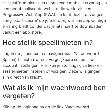
Het platform biedt een uitstekende mobiele ervaring via
een geoptimaliseerde website die werkt als een
Progressive Web App (PWA). Je kunt deze ‘toevoegen
aan je startscherm’ op je telefoon, wat een app-achtige
ervaring biedt zonder dat je iets hoeft te downloaden
vanuit een app store.
Hoe stel ik speellimieten in?
Log in op je account en navigeer naar ‘Verantwoord
Spelen’, ‘Limieten’ of een vergelijkbare sectie in de
accountinstellingen. Hier kun je stortings-, verlies- en
sessielimieten instellen of wijzigen. Deze wijzigingen
zijn direct van kracht.
Wat als ik mijn wachtwoord ben
vergeten?
Klik op de loginpagina op de link ‘Wachtwoord