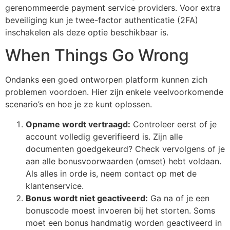
gerenommeerde payment service providers. Voor extra
beveiliging kun je twee-factor authenticatie (2FA)
inschakelen als deze optie beschikbaar is.
When Things Go Wrong
Ondanks een goed ontworpen platform kunnen zich
problemen voordoen. Hier zijn enkele veelvoorkomende
scenario’s en hoe je ze kunt oplossen.
Opname wordt vertraagd:
Controleer eerst of je
account volledig geverifieerd is. Zijn alle
documenten goedgekeurd? Check vervolgens of je
aan alle bonusvoorwaarden (omset) hebt voldaan.
Als alles in orde is, neem contact op met de
klantenservice.
Bonus wordt niet geactiveerd:
Ga na of je een
bonuscode moest invoeren bij het storten. Soms
moet een bonus handmatig worden geactiveerd in