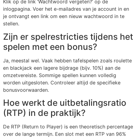
Klik op de link ‘Wachtwoord vergeten?’ op de
inlogpagina. Voer het e-mailadres van je account in en
je ontvangt een link om een nieuw wachtwoord in te
stellen.
Zijn er spelrestricties tijdens het
spelen met een bonus?
Ja, meestal wel. Vaak hebben tafelspelen zoals roulette
en blackjack een lagere bijdrage (bijv. 10%) aan de
omzetvereiste. Sommige spellen kunnen volledig
worden uitgesloten. Controleer altijd de specifieke
bonusvoorwaarden.
Hoe werkt de uitbetalingsratio
(RTP) in de praktijk?
De RTP (Return to Player) is een theoretisch percentage
over de lange termijn. Een slot met een RTP van 96%