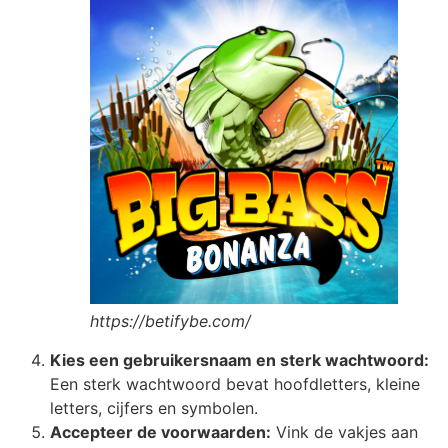
https://betifybe.com/
Kies een gebruikersnaam en sterk wachtwoord:
Een sterk wachtwoord bevat hoofdletters, kleine
letters, cijfers en symbolen.
Accepteer de voorwaarden:
Vink de vakjes aan