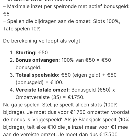
– Maximale inzet per spelronde met actief bonusgeld:
€5
– Spellen die bijdragen aan de omzet: Slots 100%,
Tafelspelen 10%
De berekening verloopt als volgt:
Storting:
€50
Bonus ontvangen:
100% van €50 = €50
bonusgeld.
Totaal speelsaldo:
€50 (eigen geld) + €50
(bonusgeld) = €100.
Vereiste totale omzet:
Bonusgeld (€50) x
Omzetvereiste (35) = €1.750.
Nu ga je spelen. Stel, je speelt alleen slots (100%
bijdrage). Je moet dus voor €1.750 omzetten voordat
de bonus is ‘vrijgespeeld’. Als je Blackjack speelt (10%
bijdrage), telt elke €10 die je inzet maar voor €1 mee
aan de vereiste omzet. Je moet dan dus €17.500