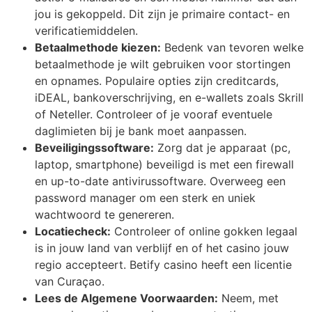
jou is gekoppeld. Dit zijn je primaire contact- en
verificatiemiddelen.
Betaalmethode kiezen:
Bedenk van tevoren welke
betaalmethode je wilt gebruiken voor stortingen
en opnames. Populaire opties zijn creditcards,
iDEAL, bankoverschrijving, en e-wallets zoals Skrill
of Neteller. Controleer of je vooraf eventuele
daglimieten bij je bank moet aanpassen.
Beveiligingssoftware:
Zorg dat je apparaat (pc,
laptop, smartphone) beveiligd is met een firewall
en up-to-date antivirussoftware. Overweeg een
password manager om een sterk en uniek
wachtwoord te genereren.
Locatiecheck:
Controleer of online gokken legaal
is in jouw land van verblijf en of het casino jouw
regio accepteert. Betify casino heeft een licentie
van Curaçao.
Lees de Algemene Voorwaarden:
Neem, met