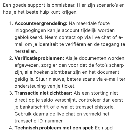
Een goede support is onmisbaar. Hier zijn scenario’s en
hoe je het beste hulp kunt krijgen.
Accountvergrendeling:
Na meerdale foute
inlogpogingen kan je account tijdelijk worden
geblokkeerd. Neem contact op via live chat of e-
mail om je identiteit te verifiëren en de toegang te
herstellen.
Verificatieproblemen:
Als je documenten worden
afgewezen, zorg er dan voor dat de foto’s scherp
zijn, alle hoeken zichtbaar zijn en het document
geldig is. Stuur nieuwe, betere scans via e-mail ter
ondersteuning van je ticket.
Transactie niet zichtbaar:
Als een storting niet
direct op je saldo verschijnt, controleer dan eerst
je bankafschrift of e-wallet transactiehistorie.
Gebruik daarna de live chat en vermeld het
transactie-ID-nummer.
Technisch probleem met een spel:
Een spel