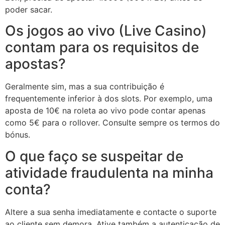
poder sacar.
Os jogos ao vivo (Live Casino)
contam para os requisitos de
apostas?
Geralmente sim, mas a sua contribuição é
frequentemente inferior à dos slots. Por exemplo, uma
aposta de 10€ na roleta ao vivo pode contar apenas
como 5€ para o rollover. Consulte sempre os termos do
bónus.
O que faço se suspeitar de
atividade fraudulenta na minha
conta?
Altere a sua senha imediatamente e contacte o suporte
ao cliente sem demora. Ative também a autenticação de