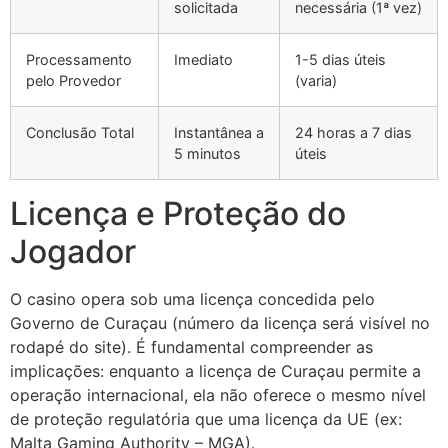
solicitada
necessária (1ª vez)
Processamento
Imediato
1-5 dias úteis
pelo Provedor
(varia)
Conclusão Total
Instantânea a
24 horas a 7 dias
5 minutos
úteis
Licença e Proteção do
Jogador
O casino opera sob uma licença concedida pelo
Governo de Curaçau (número da licença será visível no
rodapé do site). É fundamental compreender as
implicações: enquanto a licença de Curaçau permite a
operação internacional, ela não oferece o mesmo nível
de proteção regulatória que uma licença da UE (ex:
Malta Gaming Authority – MGA).