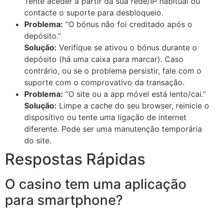
Tente aceder a partir da sua rede/IP habitual ou
contacte o suporte para desbloqueio.
Problema:
“O bónus não foi creditado após o
depósito.”
Solução:
Verifique se ativou o bónus durante o
depósito (há uma caixa para marcar). Caso
contrário, ou se o problema persistir, fale com o
suporte com o comprovativo da transação.
Problema:
“O site ou a app móvel está lento/cai.”
Solução:
Limpe a cache do seu browser, reinicie o
dispositivo ou tente uma ligação de internet
diferente. Pode ser uma manutenção temporária
do site.
Respostas Rápidas
O casino tem uma aplicação
para smartphone?