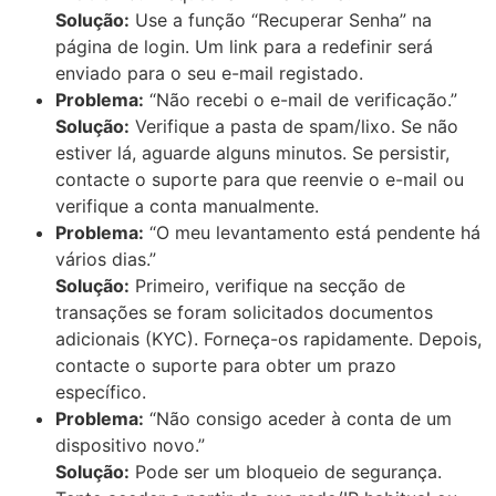
Solução:
Use a função “Recuperar Senha” na
página de login. Um link para a redefinir será
enviado para o seu e-mail registado.
Problema:
“Não recebi o e-mail de verificação.”
Solução:
Verifique a pasta de spam/lixo. Se não
estiver lá, aguarde alguns minutos. Se persistir,
contacte o suporte para que reenvie o e-mail ou
verifique a conta manualmente.
Problema:
“O meu levantamento está pendente há
vários dias.”
Solução:
Primeiro, verifique na secção de
transações se foram solicitados documentos
adicionais (KYC). Forneça-os rapidamente. Depois,
contacte o suporte para obter um prazo
específico.
Problema:
“Não consigo aceder à conta de um
dispositivo novo.”
Solução:
Pode ser um bloqueio de segurança.