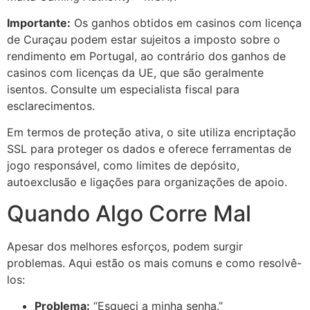
Importante:
Os ganhos obtidos em casinos com licença
de Curaçau podem estar sujeitos a imposto sobre o
rendimento em Portugal, ao contrário dos ganhos de
casinos com licenças da UE, que são geralmente
isentos. Consulte um especialista fiscal para
esclarecimentos.
Em termos de proteção ativa, o site utiliza encriptação
SSL para proteger os dados e oferece ferramentas de
jogo responsável, como limites de depósito,
autoexclusão e ligações para organizações de apoio.
Quando Algo Corre Mal
Apesar dos melhores esforços, podem surgir
problemas. Aqui estão os mais comuns e como resolvê-
los:
Problema:
“Esqueci a minha senha.”