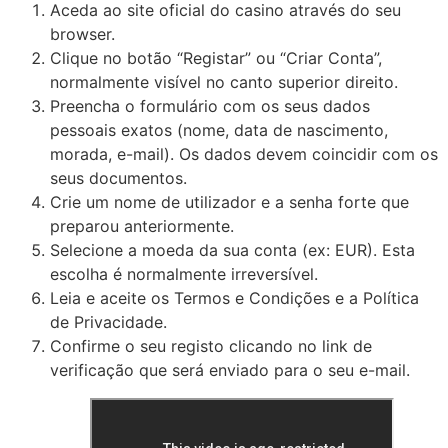
Aceda ao site oficial do casino através do seu
browser.
Clique no botão “Registar” ou “Criar Conta”,
normalmente visível no canto superior direito.
Preencha o formulário com os seus dados
pessoais exatos (nome, data de nascimento,
morada, e-mail). Os dados devem coincidir com os
seus documentos.
Crie um nome de utilizador e a senha forte que
preparou anteriormente.
Selecione a moeda da sua conta (ex: EUR). Esta
escolha é normalmente irreversível.
Leia e aceite os Termos e Condições e a Política
de Privacidade.
Confirme o seu registo clicando no link de
verificação que será enviado para o seu e-mail.