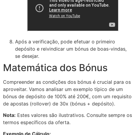
Após a verificação, pode efetuar o primeiro
depósito e reivindicar um bónus de boas-vindas,
se desejar.
Matemática dos Bónus
Compreender as condições dos bónus é crucial para os
aproveitar. Vamos analisar um exemplo típico de um
bónus de depósito de 100% até 200€, com um requisito
de apostas (rollover) de 30x (bónus + depósito).
Nota:
Estes valores são ilustrativos. Consulte sempre os
termos específicos da oferta.
Exemplo de Cálculo: