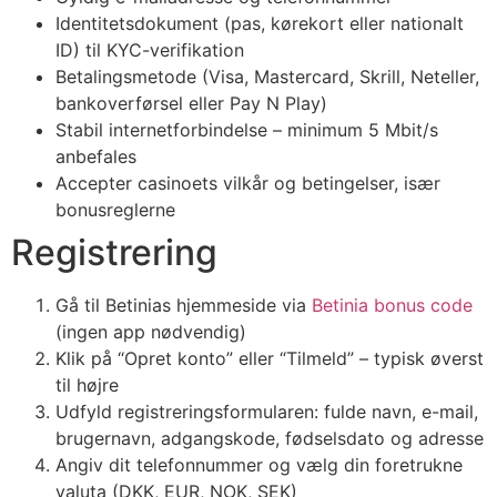
Identitetsdokument (pas, kørekort eller nationalt
ID) til KYC-verifikation
Betalingsmetode (Visa, Mastercard, Skrill, Neteller,
bankoverførsel eller Pay N Play)
Stabil internetforbindelse – minimum 5 Mbit/s
anbefales
Accepter casinoets vilkår og betingelser, især
bonusreglerne
Registrering
Gå til Betinias hjemmeside via
Betinia bonus code
(ingen app nødvendig)
Klik på “Opret konto” eller “Tilmeld” – typisk øverst
til højre
Udfyld registreringsformularen: fulde navn, e-mail,
brugernavn, adgangskode, fødselsdato og adresse
Angiv dit telefonnummer og vælg din foretrukne
valuta (DKK, EUR, NOK, SEK)