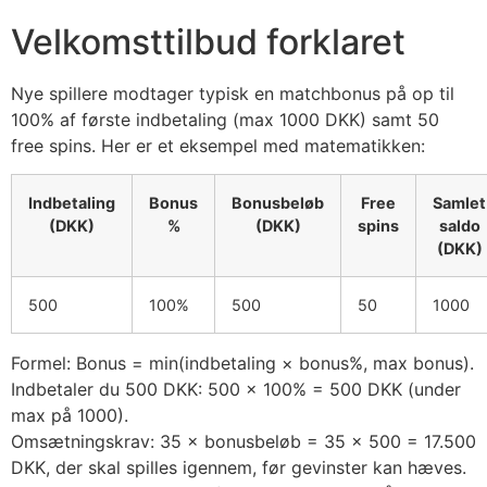
Velkomsttilbud forklaret
Nye spillere modtager typisk en matchbonus på op til
100% af første indbetaling (max 1000 DKK) samt 50
free spins. Her er et eksempel med matematikken:
Indbetaling
Bonus
Bonusbeløb
Free
Samlet
(DKK)
%
(DKK)
spins
saldo
(DKK)
500
100%
500
50
1000
Formel: Bonus = min(indbetaling × bonus%, max bonus).
Indbetaler du 500 DKK: 500 × 100% = 500 DKK (under
max på 1000).
Omsætningskrav: 35 × bonusbeløb = 35 × 500 = 17.500
DKK, der skal spilles igennem, før gevinster kan hæves.