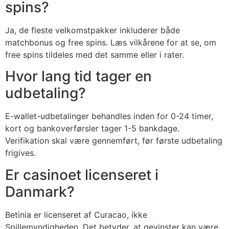
spins?
Ja, de fleste velkomstpakker inkluderer både
matchbonus og free spins. Læs vilkårene for at se, om
free spins tildeles med det samme eller i rater.
Hvor lang tid tager en
udbetaling?
E-wallet-udbetalinger behandles inden for 0-24 timer,
kort og bankoverførsler tager 1-5 bankdage.
Verifikation skal være gennemført, før første udbetaling
frigives.
Er casinoet licenseret i
Danmark?
Betinia er licenseret af Curacao, ikke
Spillemyndigheden. Det betyder, at gevinster kan være