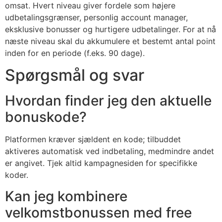
omsat. Hvert niveau giver fordele som højere
udbetalingsgrænser, personlig account manager,
eksklusive bonusser og hurtigere udbetalinger. For at nå
næste niveau skal du akkumulere et bestemt antal point
inden for en periode (f.eks. 90 dage).
Spørgsmål og svar
Hvordan finder jeg den aktuelle
bonuskode?
Platformen kræver sjældent en kode; tilbuddet
aktiveres automatisk ved indbetaling, medmindre andet
er angivet. Tjek altid kampagnesiden for specifikke
koder.
Kan jeg kombinere
velkomstbonussen med free