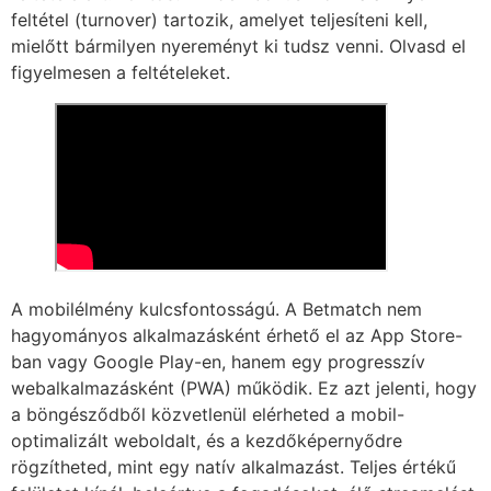
feltétel (turnover) tartozik, amelyet teljesíteni kell,
mielőtt bármilyen nyereményt ki tudsz venni. Olvasd el
figyelmesen a feltételeket.
A mobilélmény kulcsfontosságú. A Betmatch nem
hagyományos alkalmazásként érhető el az App Store-
ban vagy Google Play-en, hanem egy progresszív
webalkalmazásként (PWA) működik. Ez azt jelenti, hogy
a böngésződből közvetlenül elérheted a mobil-
optimalizált weboldalt, és a kezdőképernyődre
rögzítheted, mint egy natív alkalmazást. Teljes értékű