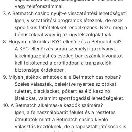
vagy telefonszámmal.
7. A Betmatch casino nyújt-e visszatérítési lehetőséget?
Igen, visszatérítési programok léteznek, de ezek
specifikus feltételekkel rendelkeznek. Nézd meg a
bónuszoknál vagy írj az ügyfélszolgálatnak.
8. Hogyan működik a KYC ellenőrzés a Betmatchnál?
A KYC ellenőrzés során személyi igazolványt,
lakcímigazolást és esetleg bankszámlakivonatot
kell feltöltened a profilodban a tranzakciók
biztonsága érdekében.
9. Milyen játékok érhetőek el a Betmatch casinoban?
Széles választék, beleértve nyertes szlotokat,
rulettet, blackjacket, pókert és élő kaszinó
játékokat, valamint sportfogadási lehetőségeket.
10. A Betmatch alkalmas-e kezdők számára?
Igen, a felhasználóbarát felület és a részletes
útmutatók miatt a Betmatch casino kiváló
választás kezdőknek, de a tapasztalt játékosok is