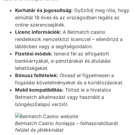
Korhatár és jogosultság:
Győződj meg róla, hogy
elmúltál 18 éves és az országodban legális az
online szerencsejáték.
Licenc információk:
A Betmatch casino
rendelkezik nemzetközi licenccel – ellenőrizd a
láblécben vagy a segítségoldalon.
Fizetési módok:
Ismerd fel az elfogadott
bankkártyákat, e-pénztárakat és átutalási
lehetőségeket.
Bónusz feltételek:
Olvasd el figyelmesen a
fogadási követelményeket és a korlátozásokat.
Mobil kompatibilitás:
Töltsd le a hivatalos
Betmatch alkalmazást vagy használd a
böngészőalapú verziót.
Betmatch Casino honlapja – felhasználóbarát
felület és játékkínálat