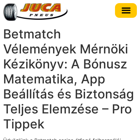
Betmatch
Vélemények Mérnöki
Kézikönyv: A Bónusz
Matematika, App
Beállítás és Biztonság
Teljes Elemzése – Pro
Tippek