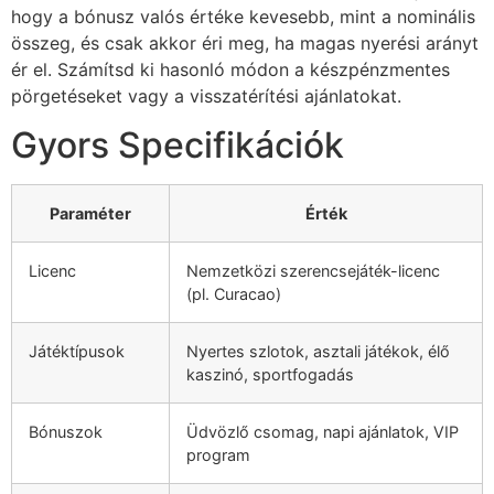
hogy a bónusz valós értéke kevesebb, mint a nominális
összeg, és csak akkor éri meg, ha magas nyerési arányt
ér el. Számítsd ki hasonló módon a készpénzmentes
pörgetéseket vagy a visszatérítési ajánlatokat.
Gyors Specifikációk
Paraméter
Érték
Licenc
Nemzetközi szerencsejáték-licenc
(pl. Curacao)
Játéktípusok
Nyertes szlotok, asztali játékok, élő
kaszinó, sportfogadás
Bónuszok
Üdvözlő csomag, napi ajánlatok, VIP
program