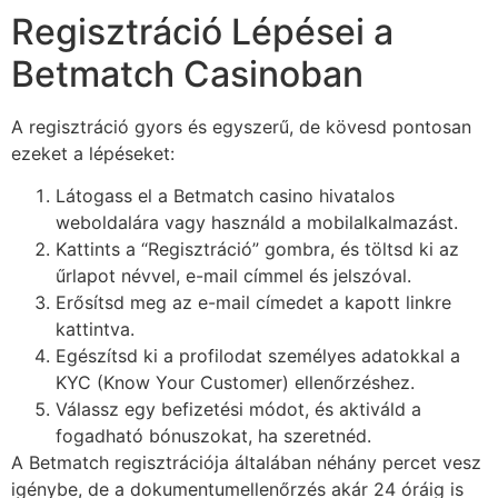
Regisztráció Lépései a
Betmatch Casinoban
A regisztráció gyors és egyszerű, de kövesd pontosan
ezeket a lépéseket:
Látogass el a Betmatch casino hivatalos
weboldalára vagy használd a mobilalkalmazást.
Kattints a “Regisztráció” gombra, és töltsd ki az
űrlapot névvel, e-mail címmel és jelszóval.
Erősítsd meg az e-mail címedet a kapott linkre
kattintva.
Egészítsd ki a profilodat személyes adatokkal a
KYC (Know Your Customer) ellenőrzéshez.
Válassz egy befizetési módot, és aktiváld a
fogadható bónuszokat, ha szeretnéd.
A Betmatch regisztrációja általában néhány percet vesz
igénybe, de a dokumentumellenőrzés akár 24 óráig is