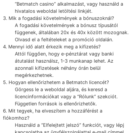
“Betmatch casino” alkalmazást, vagy használd a
hivatalos weboldal letöltési linkjét.
3. Mik a fogadási követelmények a bónuszoknál?
A fogadási követelmények a bónusz típusától
függenek, általában 20x és 40x között mozognak.
Olvasd el a feltételeket a promóció oldalán.
4. Mennyi idő alatt érkezik meg a kifizetés?
Attól függően, hogy e-pénztárat vagy banki
átutalást használsz, 1-3 munkanap lehet. Az
azonnali kifizetések néhány órán belül
megérkezhetnek.
5. Hogyan ellenőrizhetem a Betmatch licencét?
Görgess le a weboldal aljára, és keresd a
licencinformációkat vagy a “Rólunk” szekciót.
Független források is ellenőrizhetők.
6. Mit tegyek, ha elveszítem a hozzáférést a
fiókomhoz?
Használd a “Elfelejtett jelszó” funkciót, vagy lépj
kapcsolatba az ügyfélszolgálattal e-mail címmel