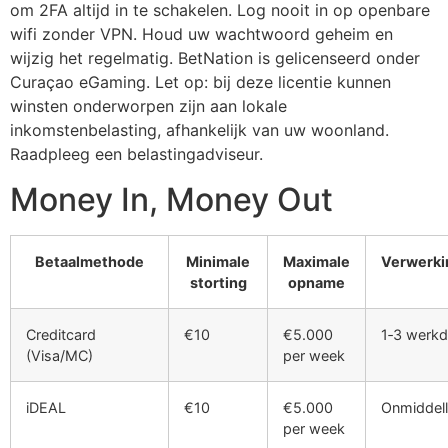
om 2FA altijd in te schakelen. Log nooit in op openbare
wifi zonder VPN. Houd uw wachtwoord geheim en
wijzig het regelmatig. BetNation is gelicenseerd onder
Curaçao eGaming. Let op: bij deze licentie kunnen
winsten onderworpen zijn aan lokale
inkomstenbelasting, afhankelijk van uw woonland.
Raadpleeg een belastingadviseur.
Money In, Money Out
Betaalmethode
Minimale
Maximale
Verwerki
storting
opname
Creditcard
€10
€5.000
1‑3 werk
(Visa/MC)
per week
iDEAL
€10
€5.000
Onmiddell
per week