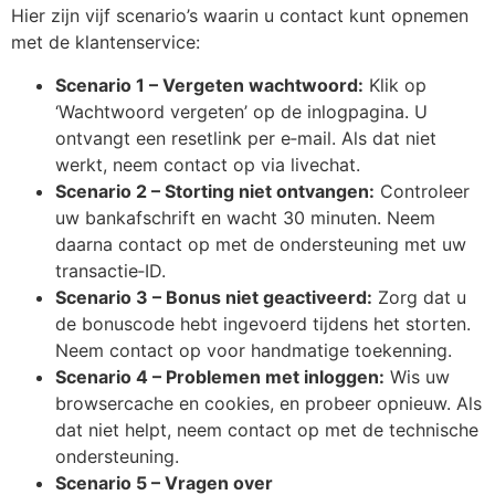
Hier zijn vijf scenario’s waarin u contact kunt opnemen
met de klantenservice:
Scenario 1 – Vergeten wachtwoord:
Klik op
‘Wachtwoord vergeten’ op de inlogpagina. U
ontvangt een resetlink per e‑mail. Als dat niet
werkt, neem contact op via livechat.
Scenario 2 – Storting niet ontvangen:
Controleer
uw bankafschrift en wacht 30 minuten. Neem
daarna contact op met de ondersteuning met uw
transactie‑ID.
Scenario 3 – Bonus niet geactiveerd:
Zorg dat u
de bonuscode hebt ingevoerd tijdens het storten.
Neem contact op voor handmatige toekenning.
Scenario 4 – Problemen met inloggen:
Wis uw
browsercache en cookies, en probeer opnieuw. Als
dat niet helpt, neem contact op met de technische
ondersteuning.
Scenario 5 – Vragen over