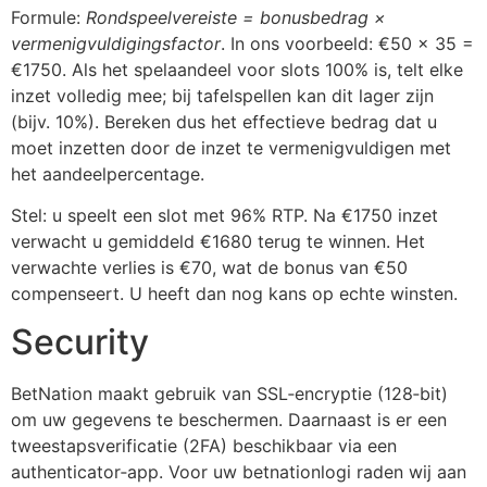
Formule:
Rondspeelvereiste = bonusbedrag ×
vermenigvuldigingsfactor
. In ons voorbeeld: €50 × 35 =
€1750. Als het spelaandeel voor slots 100% is, telt elke
inzet volledig mee; bij tafelspellen kan dit lager zijn
(bijv. 10%). Bereken dus het effectieve bedrag dat u
moet inzetten door de inzet te vermenigvuldigen met
het aandeelpercentage.
Stel: u speelt een slot met 96% RTP. Na €1750 inzet
verwacht u gemiddeld €1680 terug te winnen. Het
verwachte verlies is €70, wat de bonus van €50
compenseert. U heeft dan nog kans op echte winsten.
Security
BetNation maakt gebruik van SSL‑encryptie (128‑bit)
om uw gegevens te beschermen. Daarnaast is er een
tweestapsverificatie (2FA) beschikbaar via een
authenticator‑app. Voor uw betnationlogi raden wij aan