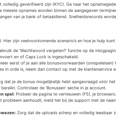
volledig geverifieerd zijn (KYC). Ga naar het opnamegede
De meeste opnames worden binnen de aangegeven termijnen 
fhangen van je bank of betaaldienst. Snelheidsrecords word
. Hier zijn veelvoorkomende scenario’s en hoe je hulp kunt 
bruik de ‘Wachtwoord vergeten?’ functie op de inlogpagina.
invoert en of Caps Lock is ingeschakeld.
leer eerst of je aan alle bonusvoorwaarden (omspeleisen) 
alles in orde is, neem dan contact op met de klantenservice 
g dat je de bonus mogelijkelijk hebt aangevraagd vóór het s
ereikt. Controleer de ‘Bonussen’ sectie in je account.
n spel:
Probeer de pagina te vernieuwen (F5), je browserc
et probleem aanhoudt, meld het bij de support met de naam
gewezen:
Zorg dat de uploads scherp en volledig leesbaar zi