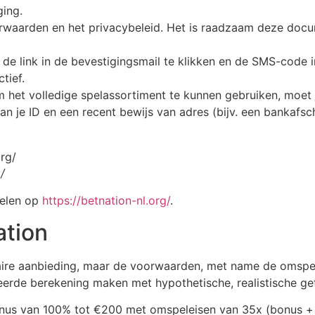
ging.
waarden en het privacybeleid. Het is raadzaam deze docu
de link in de bevestigingsmail te klikken en de SMS-code in
tief.
m het volledige spelassortiment te kunnen gebruiken, moet je
n je ID en een recent bewijs van adres (bijv. een bankafschr
/
pelen op
https://betnation-nl.org/
.
ation
ire aanbieding, maar de voorwaarden, met name de omspele
eerde berekening maken met hypothetische, realistische get
nus van 100% tot €200 met omspeleisen van 35x (bonus + s