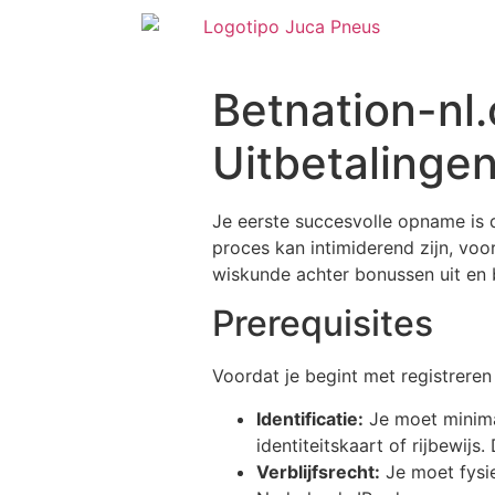
Betnation-nl.
Uitbetalingen
Je eerste succesvolle opname is d
proces kan intimiderend zijn, voo
wiskunde achter bonussen uit en b
Prerequisites
Voordat je begint met registrere
Identificatie:
Je moet minimaa
identiteitskaart of rijbewij
Verblijfsrecht:
Je moet fysie