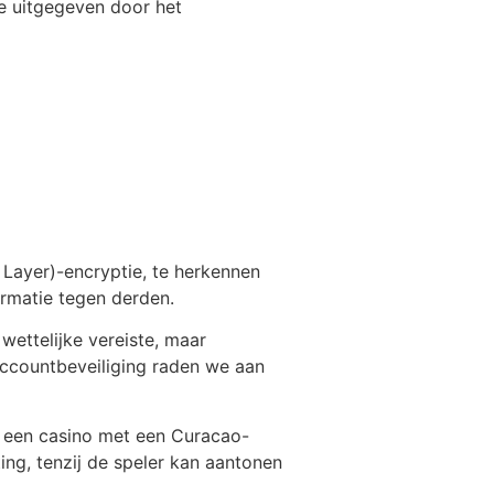
tie uitgegeven door het
Layer)-encryptie, te herkennen
formatie tegen derden.
 wettelijke vereiste, maar
ccountbeveiliging raden we aan
j een casino met een Curacao-
ing, tenzij de speler kan aantonen