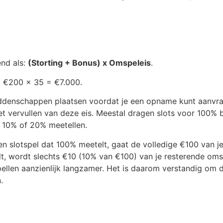
nd als:
(Storting + Bonus) x Omspeleis
.
 = €200 x 35 = €7.000.
denschappen plaatsen voordat je een opname kunt aanvrag
t vervullen van deze eis. Meestal dragen slots voor 100% bij
r 10% of 20% meetellen.
en slotspel dat 100% meetelt, gaat de volledige €100 van je
t, wordt slechts €10 (10% van €100) van je resterende oms
pellen aanzienlijk langzamer. Het is daarom verstandig om d
.