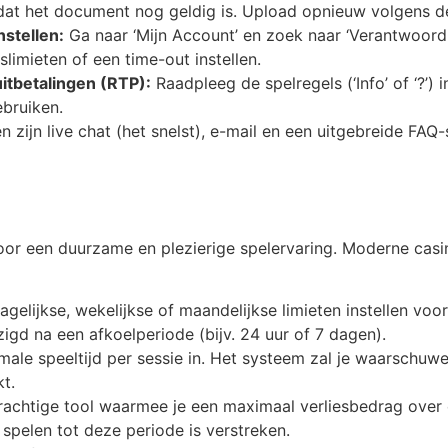
dat het document nog geldig is. Upload opnieuw volgens de 
stellen:
Ga naar ‘Mijn Account’ en zoek naar ‘Verantwoord 
eslimieten of een time-out instellen.
itbetalingen (RTP):
Raadpleeg de spelregels (‘Info’ of ‘?’) 
ebruiken.
 zijn live chat (het snelst), e-mail en een uitgebreide FAQ-
oor een duurzame en plezierige spelervaring. Moderne casin
gelijkse, wekelijkse of maandelijkse limieten instellen voor
igd na een afkoelperiode (bijv. 24 uur of 7 dagen).
ale speeltijd per sessie in. Het systeem zal je waarschuwe
kt.
krachtige tool waarmee je een maximaal verliesbedrag over
r spelen tot deze periode is verstreken.