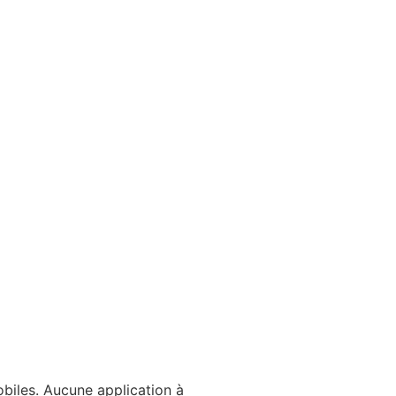
obiles. Aucune application à