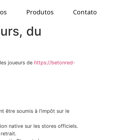
ços
Produtos
Contato
urs, du
 les joueurs de
https://betonred-
t être soumis à l’impôt sur le
n native sur les stores officiels.
etrait.