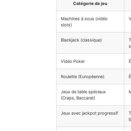
Catégorie de jeu
Machines à sous (vidéo
V
slots)
Blackjack (classique)
T
s
Vidéo Poker
É
Roulette (Européenne)
É
Jeux de table spéciaux
M
(Craps, Baccarat)
Jeux avec jackpot progressif
T
b