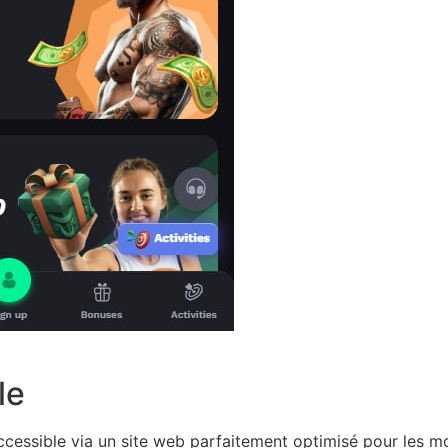
le
ccessible via un site web parfaitement optimisé pour les m