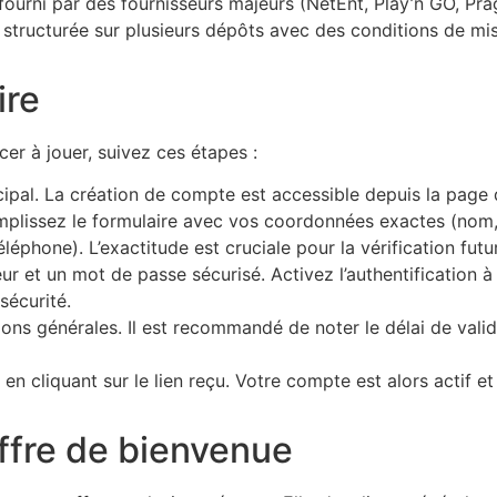
ourni par des fournisseurs majeurs (NetEnt, Play’n GO, Prag
structurée sur plusieurs dépôts avec des conditions de mis
ire
r à jouer, suivez ces étapes :
cipal. La création de compte est accessible depuis la page d
remplissez le formulaire avec vos coordonnées exactes (nom
éphone). L’exactitude est cruciale pour la vérification futu
ur et un mot de passe sécurisé. Activez l’authentification à 
sécurité.
ons générales. Il est recommandé de noter le délai de valida
 en cliquant sur le lien reçu. Votre compte est alors actif 
offre de bienvenue