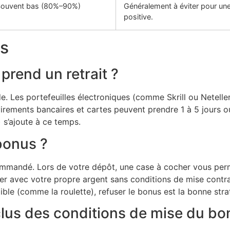
ouvent bas (80%–90%)
Généralement à éviter pour une 
positive.
s
rend un retrait ?
e. Les portefeuilles électroniques (comme Skrill ou Neteller
irements bancaires et cartes peuvent prendre 1 à 5 jours ou
) s’ajoute à ce temps.
bonus ?
ecommandé. Lors de votre dépôt, une case à cocher vous pe
ouer avec votre propre argent sans conditions de mise contr
ible (comme la roulette), refuser le bonus est la bonne stra
clus des conditions de mise du bo