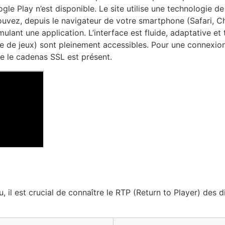
ogle Play n’est disponible. Le site utilise une technologie
ouvez, depuis le navigateur de votre smartphone (Safari, Ch
mulant une application. L’interface est fluide, adaptative et 
que de jeux) sont pleinement accessibles. Pour une connexion
e le cadenas SSL est présent.
, il est crucial de connaître le RTP (Return to Player) des d