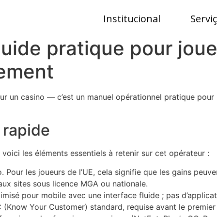
Institucional
Servi
uide pratique pour joue
iement
sur un casino — c’est un manuel opérationnel pratique pour
 rapide
 voici les éléments essentiels à retenir sur cet opérateur :
Pour les joueurs de l’UE, cela signifie que les gains peuven
aux sites sous licence MGA ou nationale.
misé pour mobile avec une interface fluide ; pas d’applicatio
(Know Your Customer) standard, requise avant le premier r