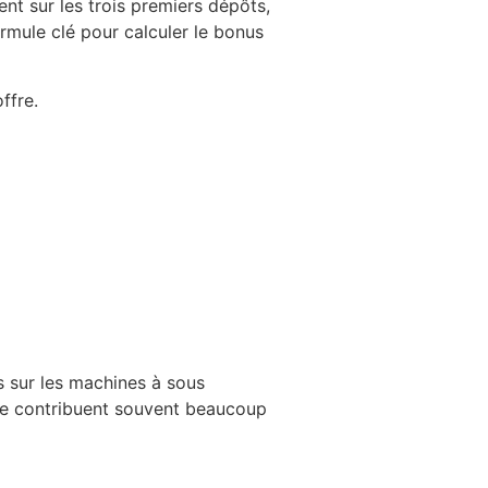
nt sur les trois premiers dépôts,
mule clé pour calculer le bonus
ffre.
s sur les machines à sous
ble contribuent souvent beaucoup