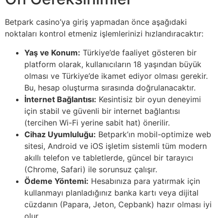
Betpark casino’ya giriş yapmadan önce aşağıdaki
noktaları kontrol etmeniz işlemlerinizi hızlandıracaktır:
Yaş ve Konum:
Türkiye’de faaliyet gösteren bir
platform olarak, kullanıcıların 18 yaşından büyük
olması ve Türkiye’de ikamet ediyor olması gerekir.
Bu, hesap oluşturma sırasında doğrulanacaktır.
İnternet Bağlantısı:
Kesintisiz bir oyun deneyimi
için stabil ve güvenli bir internet bağlantısı
(tercihen Wi-Fi yerine sabit hat) önerilir.
Cihaz Uyumluluğu:
Betpark’ın mobil-optimize web
sitesi, Android ve iOS işletim sistemli tüm modern
akıllı telefon ve tabletlerde, güncel bir tarayıcı
(Chrome, Safari) ile sorunsuz çalışır.
Ödeme Yöntemi:
Hesabınıza para yatırmak için
kullanmayı planladığınız banka kartı veya dijital
cüzdanın (Papara, Jeton, Cepbank) hazır olması iyi
olur.