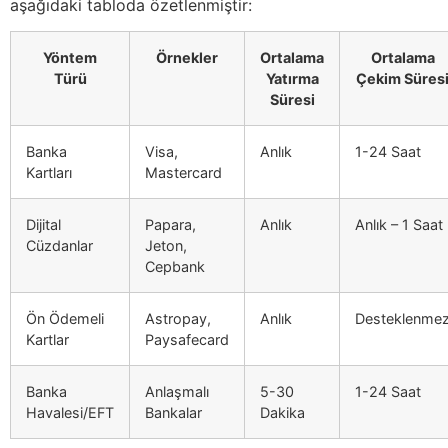
aşağıdaki tabloda özetlenmiştir:
Yöntem
Örnekler
Ortalama
Ortalama
Türü
Yatırma
Çekim Süres
Süresi
Banka
Visa,
Anlık
1-24 Saat
Kartları
Mastercard
Dijital
Papara,
Anlık
Anlık – 1 Saat
Cüzdanlar
Jeton,
Cepbank
Ön Ödemeli
Astropay,
Anlık
Desteklenme
Kartlar
Paysafecard
Banka
Anlaşmalı
5-30
1-24 Saat
Havalesi/EFT
Bankalar
Dakika