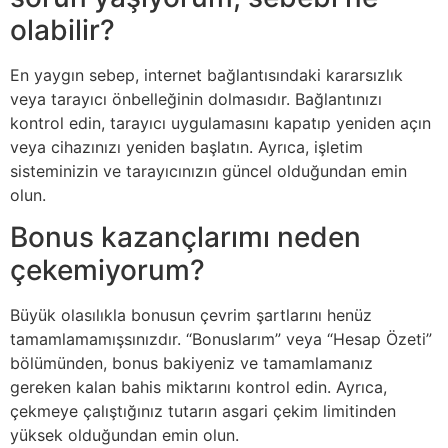
olabilir?
En yaygın sebep, internet bağlantısındaki kararsızlık
veya tarayıcı önbelleğinin dolmasıdır. Bağlantınızı
kontrol edin, tarayıcı uygulamasını kapatıp yeniden açın
veya cihazınızı yeniden başlatın. Ayrıca, işletim
sisteminizin ve tarayıcınızın güncel olduğundan emin
olun.
Bonus kazançlarımı neden
çekemiyorum?
Büyük olasılıkla bonusun çevrim şartlarını henüz
tamamlamamışsınızdır. “Bonuslarım” veya “Hesap Özeti”
bölümünden, bonus bakiyeniz ve tamamlamanız
gereken kalan bahis miktarını kontrol edin. Ayrıca,
çekmeye çalıştığınız tutarın asgari çekim limitinden
yüksek olduğundan emin olun.