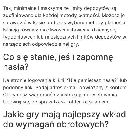
Tak, minimalne i maksymalne limity depozytów są
zdefiniowane dla każdej metody płatności. Możesz je
sprawdzić w kasie podczas wyboru metody płatności.
Istnieją również możliwości ustawienia dziennych,
tygodniowych lub miesięcznych limitów depozytów w
narzędziach odpowiedzialnej gry.
Co się stanie, jeśli zapomnę
hasła?
Na stronie logowania kliknij “Nie pamiętasz hasła?” lub
podobny link. Podaj adres e-mail powiązany z kontem.
Otrzymasz wiadomość z instrukcjami resetowania.
Upewnij się, że sprawdzasz folder ze spamem.
Jakie gry mają najlepszy wkład
do wymagań obrotowych?