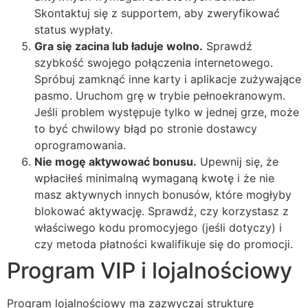
Skontaktuj się z supportem, aby zweryfikować
status wypłaty.
Gra się zacina lub ładuje wolno.
Sprawdź
szybkość swojego połączenia internetowego.
Spróbuj zamknąć inne karty i aplikacje zużywające
pasmo. Uruchom grę w trybie pełnoekranowym.
Jeśli problem występuje tylko w jednej grze, może
to być chwilowy błąd po stronie dostawcy
oprogramowania.
Nie mogę aktywować bonusu.
Upewnij się, że
wpłaciłeś minimalną wymaganą kwotę i że nie
masz aktywnych innych bonusów, które mogłyby
blokować aktywację. Sprawdź, czy korzystasz z
właściwego kodu promocyjego (jeśli dotyczy) i
czy metoda płatności kwalifikuje się do promocji.
Program VIP i lojalnościowy
Program lojalnościowy ma zazwyczaj strukturę