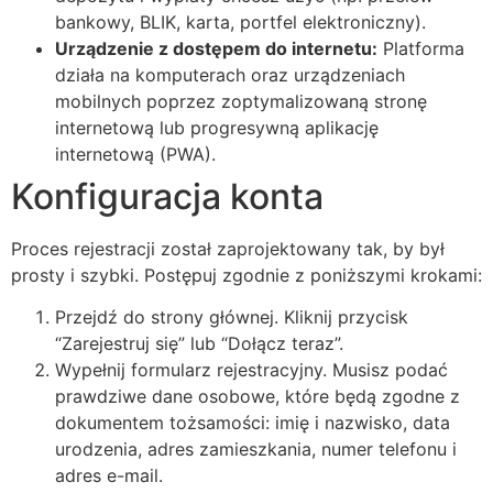
bankowy, BLIK, karta, portfel elektroniczny).
Urządzenie z dostępem do internetu:
Platforma
działa na komputerach oraz urządzeniach
mobilnych poprzez zoptymalizowaną stronę
internetową lub progresywną aplikację
internetową (PWA).
Konfiguracja konta
Proces rejestracji został zaprojektowany tak, by był
prosty i szybki. Postępuj zgodnie z poniższymi krokami:
Przejdź do strony głównej. Kliknij przycisk
“Zarejestruj się” lub “Dołącz teraz”.
Wypełnij formularz rejestracyjny. Musisz podać
prawdziwe dane osobowe, które będą zgodne z
dokumentem tożsamości: imię i nazwisko, data
urodzenia, adres zamieszkania, numer telefonu i
adres e-mail.