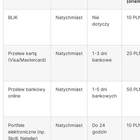
(orien
BLIK
Natychmiast
Nie
10 PL
dotyczy
Przelew kartą
Natychmiast
1-3 dni
20 PL
(Visa/Mastercard)
bankowe
Przelew bankowy
Natychmiast
1-5 dni
50 PL
online
bankowych
Portfele
Natychmiast
Do 24
10 PL
elektroniczne (np.
godzin
Skrill, Neteller)