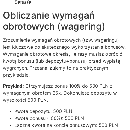
Betsafe
Obliczanie wymagań
obrotowych (wagering)
Zrozumienie wymagań obrotowych (tzw. wageringu)
jest kluczowe do skutecznego wykorzystania bonusów.
Wymaganie obrotowe określa, ile razy musisz obrócić
kwotą bonusu (lub depozytu+bonusu) przed wypłatą
wygranych. Przeanalizujemy to na praktycznym
przykładzie.
Przykład:
Otrzymujesz bonus 100% do 500 PLN z
wymaganym obrotem 35x. Dokonujesz depozytu w
wysokości 500 PLN.
Kwota depozytu: 500 PLN
Kwota bonusu (100%): 500 PLN
Łączna kwota na koncie bonusowym: 500 PLN