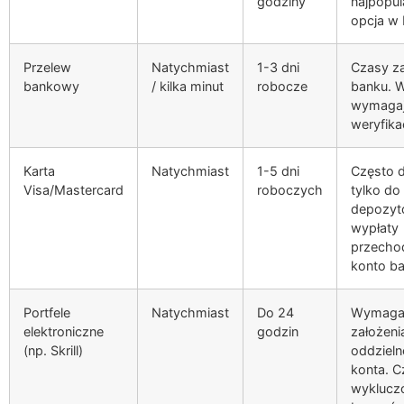
godziny
najpopul
opcja w 
Przelew
Natychmiast
1-3 dni
Czasy z
bankowy
/ kilka minut
robocze
banku. 
wymagaj
weryfika
Karta
Natychmiast
1-5 dni
Często 
Visa/Mastercard
roboczych
tylko do
depozyt
wypłaty
przecho
konto b
Portfele
Natychmiast
Do 24
Wymaga
elektroniczne
godzin
założeni
(np. Skrill)
oddziel
konta. C
wyklucz