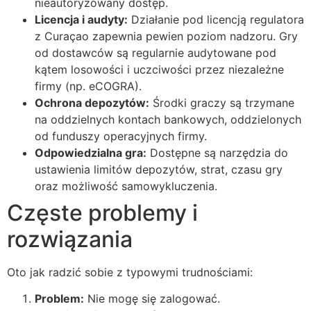
nieautoryzowany dostęp.
Licencja i audyty:
Działanie pod licencją regulatora
z Curaçao zapewnia pewien poziom nadzoru. Gry
od dostawców są regularnie audytowane pod
kątem losowości i uczciwości przez niezależne
firmy (np. eCOGRA).
Ochrona depozytów:
Środki graczy są trzymane
na oddzielnych kontach bankowych, oddzielonych
od funduszy operacyjnych firmy.
Odpowiedzialna gra:
Dostępne są narzędzia do
ustawienia limitów depozytów, strat, czasu gry
oraz możliwość samowykluczenia.
Częste problemy i
rozwiązania
Oto jak radzić sobie z typowymi trudnościami:
Problem:
Nie mogę się zalogować.