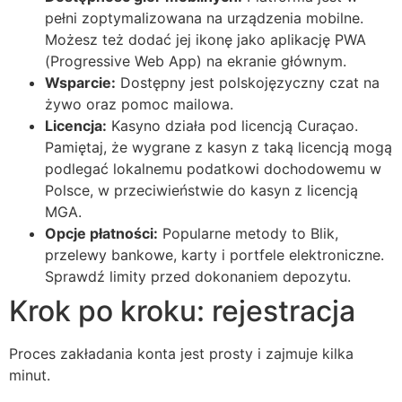
pełni zoptymalizowana na urządzenia mobilne.
Możesz też dodać jej ikonę jako aplikację PWA
(Progressive Web App) na ekranie głównym.
Wsparcie:
Dostępny jest polskojęzyczny czat na
żywo oraz pomoc mailowa.
Licencja:
Kasyno działa pod licencją Curaçao.
Pamiętaj, że wygrane z kasyn z taką licencją mogą
podlegać lokalnemu podatkowi dochodowemu w
Polsce, w przeciwieństwie do kasyn z licencją
MGA.
Opcje płatności:
Popularne metody to Blik,
przelewy bankowe, karty i portfele elektroniczne.
Sprawdź limity przed dokonaniem depozytu.
Krok po kroku: rejestracja
Proces zakładania konta jest prosty i zajmuje kilka
minut.