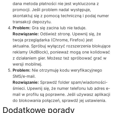
dana metoda płatności nie jest wykluczona z
promocji. Jeśli problem nadal występuje,
skontaktuj się z pomocą techniczną i podaj numer
transakcji depozytu.
Problem:
Gra się zacina lub nie ładuje.
Rozwiązanie:
Odśwież stronę. Upewnij się, że
twoja przeglądarka (Chrome, Firefox) jest
aktualna. Spróbuj wyłączyć rozszerzenia blokujące
reklamy (AdBlock), ponieważ mogą one kolidować
z działaniem gier. Możesz też spróbować grać w
wersji mobilnej.
Problem:
Nie otrzymuję kodu weryfikacyjnego
SMS/e-mail.
Rozwiązanie:
Sprawdź folder spam/wiadomości-
śmieci. Upewnij się, że numer telefonu lub adres e-
mail w profilu są poprawne. Jeśli używasz aplikacji
do blokowania połączeń, sprawdź jej ustawienia.
Dodatkowe porady