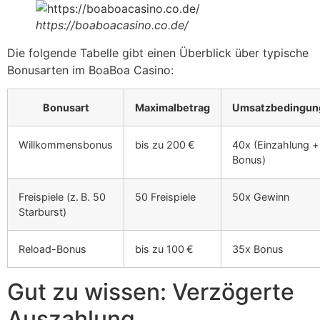
https://boaboacasino.co.de/
Die folgende Tabelle gibt einen Überblick über typische
Bonusarten im BoaBoa Casino:
Bonusart
Maximalbetrag
Umsatzbedingun
Willkommensbonus
bis zu 200 €
40x (Einzahlung +
Bonus)
Freispiele (z. B. 50
50 Freispiele
50x Gewinn
Starburst)
Reload-Bonus
bis zu 100 €
35x Bonus
Gut zu wissen: Verzögerte
Auszahlung