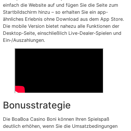
einfach die Website auf und fügen Sie die Seite zum
Startbildschirm hinzu – so erhalten Sie ein app-
ähnliches Erlebnis ohne Download aus dem App Store.
Die mobile Version bietet nahezu alle Funktionen der
Desktop-Seite, einschließlich Live-Dealer-Spielen und
Ein‑/Auszahlungen.
Bonusstrategie
Die BoaBoa Casino Boni können Ihren Spielspaß
deutlich erhöhen, wenn Sie die Umsatzbedingungen