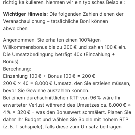
richtig kalkulieren. Nehmen wir ein typisches Beispiel:
Wichtiger Hinweis:
Die folgenden Zahlen dienen der
Veranschaulichung – tatsächliche Boni können
abweichen.
Angenommen, Sie erhalten einen 100%igen
Willkommensbonus bis zu 200 € und zahlen 100 € ein.
Die Umsatzbedingung beträgt 40x (Einzahlung +
Bonus).
Berechnung:
Einzahlung 100 € + Bonus 100 € = 200 €
200 € × 40 = 8.000 € Umsatz, den Sie erzielen müssen,
bevor Sie Gewinne auszahlen können.
Bei einem durchschnittlichen RTP von 96 % wäre Ihr
erwarteter Verlust während des Umsatzes ca. 8.000 € ×
4 % = 320 € – was den Bonuswert schmälert. Planen Sie
daher Ihr Budget und wählen Sie Spiele mit hohem RTP
(z. B. Tischspiele), falls diese zum Umsatz beitragen.