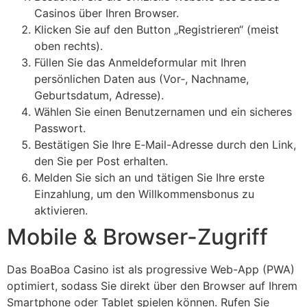
Casinos über Ihren Browser.
Klicken Sie auf den Button „Registrieren“ (meist
oben rechts).
Füllen Sie das Anmeldeformular mit Ihren
persönlichen Daten aus (Vor‑, Nachname,
Geburtsdatum, Adresse).
Wählen Sie einen Benutzernamen und ein sicheres
Passwort.
Bestätigen Sie Ihre E‑Mail-Adresse durch den Link,
den Sie per Post erhalten.
Melden Sie sich an und tätigen Sie Ihre erste
Einzahlung, um den Willkommensbonus zu
aktivieren.
Mobile & Browser-Zugriff
Das BoaBoa Casino ist als progressive Web-App (PWA)
optimiert, sodass Sie direkt über den Browser auf Ihrem
Smartphone oder Tablet spielen können. Rufen Sie