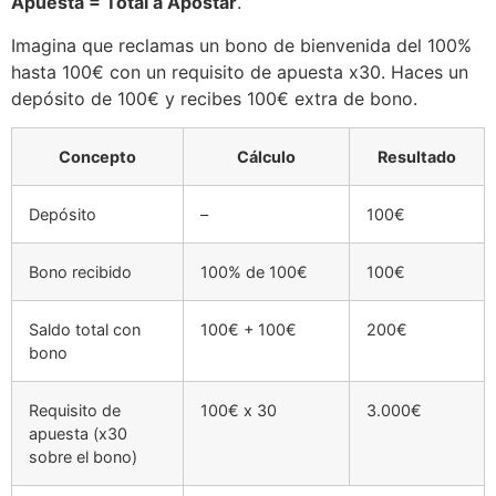
Apuesta = Total a Apostar
.
Imagina que reclamas un bono de bienvenida del 100%
hasta 100€ con un requisito de apuesta x30. Haces un
depósito de 100€ y recibes 100€ extra de bono.
Concepto
Cálculo
Resultado
Depósito
–
100€
Bono recibido
100% de 100€
100€
Saldo total con
100€ + 100€
200€
bono
Requisito de
100€ x 30
3.000€
apuesta (x30
sobre el bono)