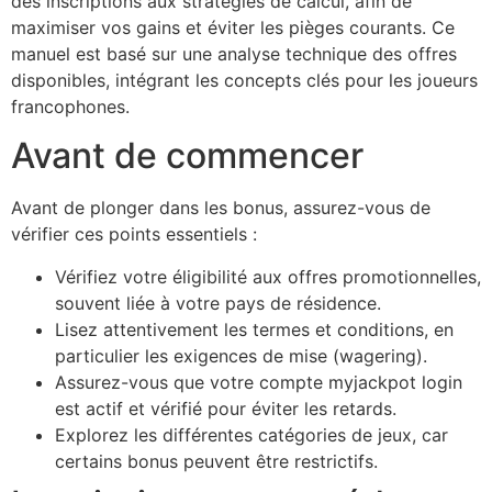
des inscriptions aux stratégies de calcul, afin de
maximiser vos gains et éviter les pièges courants. Ce
manuel est basé sur une analyse technique des offres
disponibles, intégrant les concepts clés pour les joueurs
francophones.
Avant de commencer
Avant de plonger dans les bonus, assurez-vous de
vérifier ces points essentiels :
Vérifiez votre éligibilité aux offres promotionnelles,
souvent liée à votre pays de résidence.
Lisez attentivement les termes et conditions, en
particulier les exigences de mise (wagering).
Assurez-vous que votre compte myjackpot login
est actif et vérifié pour éviter les retards.
Explorez les différentes catégories de jeux, car
certains bonus peuvent être restrictifs.