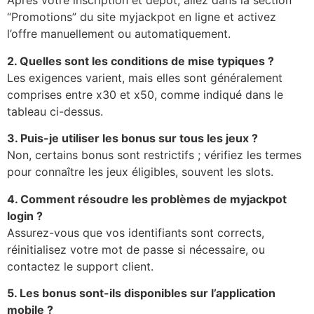
Après votre inscription et dépôt, allez dans la section
“Promotions” du site myjackpot en ligne et activez
l’offre manuellement ou automatiquement.
2. Quelles sont les conditions de mise typiques ?
Les exigences varient, mais elles sont généralement
comprises entre x30 et x50, comme indiqué dans le
tableau ci-dessus.
3. Puis-je utiliser les bonus sur tous les jeux ?
Non, certains bonus sont restrictifs ; vérifiez les termes
pour connaître les jeux éligibles, souvent les slots.
4. Comment résoudre les problèmes de myjackpot
login ?
Assurez-vous que vos identifiants sont corrects,
réinitialisez votre mot de passe si nécessaire, ou
contactez le support client.
5. Les bonus sont-ils disponibles sur l’application
mobile ?